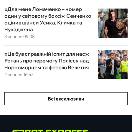
«Для мене Ломаченко – номер
один у світовому боксі»: Сенченко
оцінив шанси Усика, Кличка та
Чухаджяна
3 серпня 09:08
«Це був справжній іспит для нас»:
Ротань про перемогу Полісся над
Чорноморцем та феєрію Велетня
2 серпня 16:57
Всі ексклюзиви