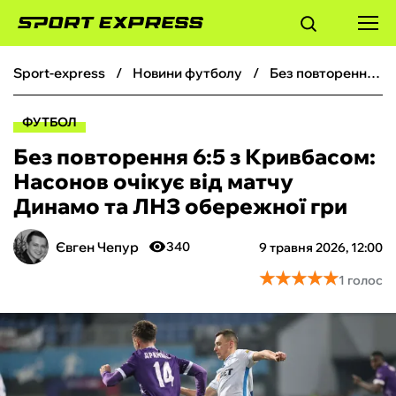
sport-express
новини футболу
Без повторення 6:5 з Кривбасом: Насонов очікує від матчу Динамо та ЛНЗ обережної гри
ФУТБОЛ
ФУТБОЛ
БАСКЕТБОЛ
Без повторення 6:5 з Кривбасом:
Насонов очікує від матчу
БОКС
Динамо та ЛНЗ обережної гри
ХОКЕЙ
Євген Чепур
340
9 травня 2026, 12:00
★
★
★
★
★
★
★
★
★
★
1 голос
ТЕНІС
КІБЕРСПОРТ
ЧС-2026