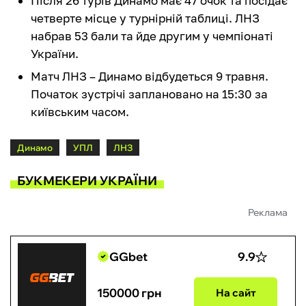
Після 26 турів Динамо має 47 очок та посідає
четверте місце у турнірній таблиці. ЛНЗ
набрав 53 бали та йде другим у чемпіонаті
України.
Матч ЛНЗ – Динамо відбудеться 9 травня.
Початок зустрічі заплановано на 15:30 за
київським часом.
Динамо
УПЛ
ЛНЗ
БУКМЕКЕРИ УКРАЇНИ
Реклама
GGbet
9.9
150000 грн
На сайт