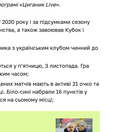
рограмі «Циганик Live».
 2020 року і за підсумками сезону
нства, а також завоював Кубок і
ника з українським клубом чинний до
ься у п’ятницю, 3 листопада. Гра
ьким часом;
ених матчів мають в активі 21 очко та
і. Біло-сині набрали 16 пунктів у
ся на сьомому місці;