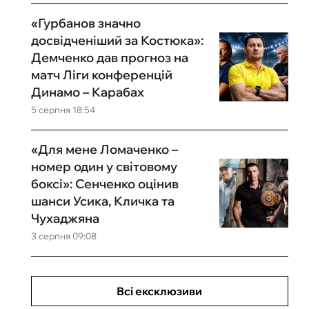
«Гурбанов значно
досвідченіший за Костюка»:
Демченко дав прогноз на
матч Ліги конференцій
Динамо – Карабах
5 серпня 18:54
«Для мене Ломаченко –
номер один у світовому
боксі»: Сенченко оцінив
шанси Усика, Кличка та
Чухаджяна
3 серпня 09:08
Всі ексклюзиви