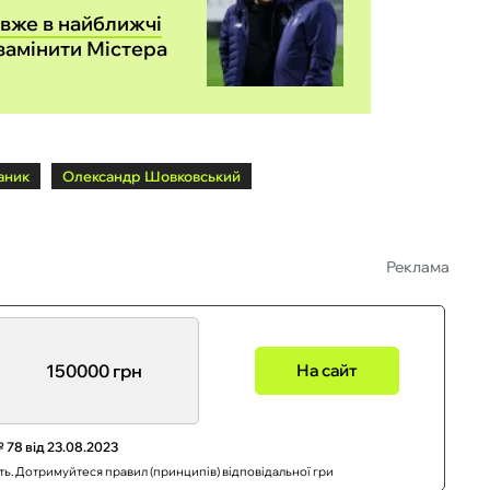
 вже в найближчі
 замінити Містера
аник
Олександр Шовковський
Реклама
150000 грн
На сайт
 78 від 23.08.2023
сть. Дотримуйтеся правил (принципів) відповідальної гри