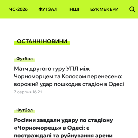
ЧС-2026
ФУТЗАЛ
ІНШІ
БУКМЕКЕРИ
ОСТАННІ НОВИНИ
Футбол
Матч другого туру УПЛ між
Чорноморцем та Колосом перенесено:
ворожий удар пошкодив стадіон в Одесі
7 серпня 16:21
Футбол
Росіяни завдали удару по стадіону
«Чорноморець» в Одесі: є
постраждалі та руйнування арени