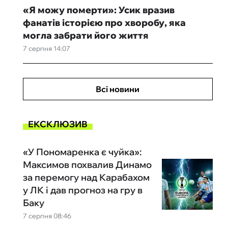
«Я можу померти»: Усик вразив
фанатів історією про хворобу, яка
могла забрати його життя
7 серпня 14:07
Всі новини
ЕКСКЛЮЗИВ
«У Пономаренка є чуйка»:
Максимов похвалив Динамо
за перемогу над Карабахом
у ЛК і дав прогноз на гру в
Баку
7 серпня 08:46