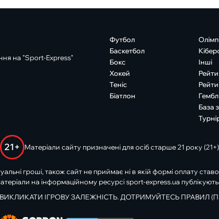
Футбол
Олімп
Баскетбол
Кібер
ня на "Sport-Express"
Бокс
Інші
Хокей
Рейти
Теніс
Рейти
Біатлон
Гембл
База 
Турні
21+
Матеріали сайту призначені для осіб старше 21 року (21+)
туальні гроші, також сайт не приймає ні в якій формі оплату ставо
атеріали на інформаційному ресурсі sport-express.ua публікують
 ВИКЛИКАТИ ІГРОВУ ЗАЛЕЖНІСТЬ. ДОТРИМУЙТЕСЬ ПРАВИЛ (П