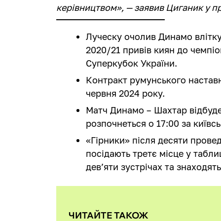
керівництвом», — заявив Циганик у п
Луческу очолив Динамо влітку
2020/21 привів киян до чемпіо
Суперкубок України.
Контракт румунського настав
червня 2024 року.
Матч Динамо – Шахтар відбудет
розпочнеться о 17:00 за київс
«Гірники» після десяти провед
посідають третє місце у таблиц
дев’яти зустрічах та знаходять
ЧИТАЙТЕ ТАКОЖ