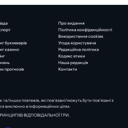
іада
Про видання
спорт
Політика конфіденційності
Використання cookies
нг букмекерів
Угода користувача
нг казино
Редакційна політика
інг
Кодекс етики
знань
Наша редакція
ри прогнозів
Контакти
к та/інших платежів, які пов’язані/можуть бути пов’язані з
ся виключно в інформаційних цілях.
РИНЦИПІВ) ВІДПОВІДАЛЬНОЇ ГРИ.