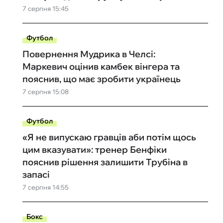
7 серпня 15:45
Футбол
Повернення Мудрика в Челсі:
Маркевич оцінив камбек вінгера та
пояснив, що має зробити українець
7 серпня 15:08
Футбол
«Я не випускаю гравців аби потім щось
цим вказувати»: тренер Бенфіки
пояснив рішення залишити Трубіна в
запасі
7 серпня 14:55
Бокс