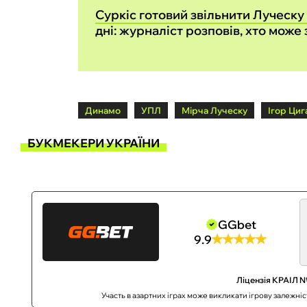
Суркіс готовий звільнити Луческу
дні: журналіст розповів, хто може
Динамо
УПЛ
Мірча Луческу
Ігор Циг
БУКМЕКЕРИ УКРАЇНИ
GGbet
9.9
Ліцензія КРАІЛ №
Участь в азартних іграх може викликати ігрову залежні