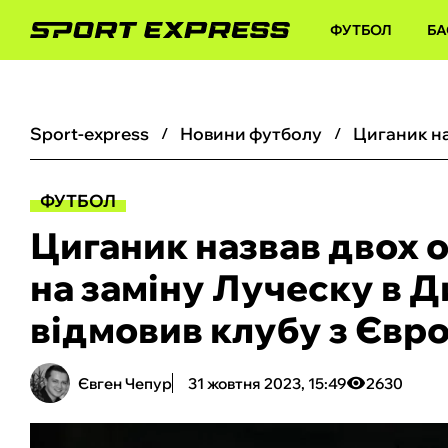
ФУТБОЛ
БА
sport-express
новини футболу
ФУТБОЛ
Циганик назвав двох 
на заміну Луческу в Д
відмовив клубу з Євр
Євген Чепур
31 жовтня 2023, 15:49
2630