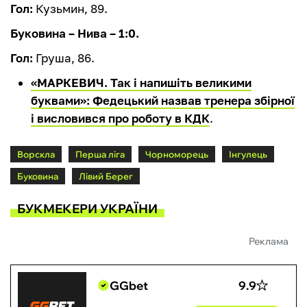
Гол:
Кузьмин, 89.
Буковина – Нива – 1:0.
Гол:
Груша, 86.
«МАРКЕВИЧ. Так і напишіть великими
буквами»: Федецький назвав тренера збірної
і висловився про роботу в КДК
.
Ворскла
Перша ліга
Чорноморець
Інгулець
Буковина
Лівий Берег
БУКМЕКЕРИ УКРАЇНИ
Реклама
GGbet
9.9