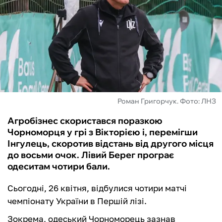
ФУТЗАЛ
ІНШІ
БУКМЕКЕРИ
Роман Григорчук. Фото: ЛНЗ
Агробізнес скористався поразкою
Чорноморця у грі з Вікторією і, перемігши
Інгулець, скоротив відстань від другого місця
до восьми очок. Лівий Берег програє
одеситам чотири бали.
Сьогодні, 26 квітня, відбулися чотири матчі
чемпіонату України в Першій лізі.
Зокрема, одеський Чорноморець зазнав