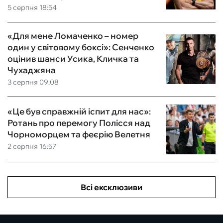
5 серпня 18:54
«Для мене Ломаченко – номер
один у світовому боксі»: Сенченко
оцінив шанси Усика, Кличка та
Чухаджяна
3 серпня 09:08
«Це був справжній іспит для нас»:
Ротань про перемогу Полісся над
Чорноморцем та феєрію Велетня
2 серпня 16:57
Всі ексклюзиви