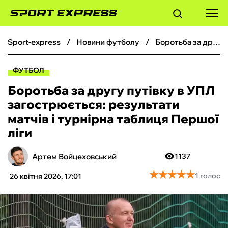
sport-express
новини футболу
Боротьба за другу путівку в УПЛ загострюється: результати матчів і турнірна таблиця Першої ліги
ФУТБОЛ
ФУТБОЛ
БАСКЕТБОЛ
Боротьба за другу путівку в УПЛ
загострюється: результати
БОКС
матчів і турнірна таблиця Першої
ліги
ХОКЕЙ
Артем Войцеховський
1137
ТЕНІС
★
★
★
★
★
★
★
★
★
★
1 голос
26 квітня 2026, 17:01
КІБЕРСПОРТ
ЧС-2026