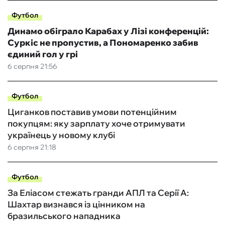
Футбол
Динамо обіграло Карабах у Лізі конференцій:
Суркіс не пропустив, а Пономаренко забив
єдиний гол у грі
6 серпня 21:56
Футбол
Циганков поставив умови потенційним
покупцям: яку зарплату хоче отримувати
українець у новому клубі
6 серпня 21:18
Футбол
За Еліасом стежать гранди АПЛ та Серії А:
Шахтар визнався із цінником на
бразильського нападника