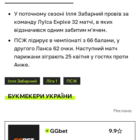
У поточному сезоні Ілля Забарний провів за
команду Луїса Енріке 32 матчі, в яких
відзначився одним забитим м'ячем.
ПСЖ лідирує в чемпіонаті з 66 балами, у
другого Ланса 62 очки. Наступний матч
парижани зіграють 25 квітня у гостях проти
Анже.
Ілля Забарний
Ліга 1
ПСЖ
БУКМЕКЕРИ УКРАЇНИ
Реклама
GGbet
9.9