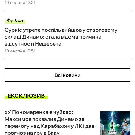
10 серпня 13:31
Футбол
Суркіс утретє поспіль вийшов у стартовому
складі Динамо: стала відома причина
відсутності Нещерета
10 серпня 12:56
Всі новини
ЕКСКЛЮЗИВ
«У Пономаренка є чуйка»:
Максимов похвалив Динамо за
перемогу над Карабахом у ЛК і дав
прогноз на гру в Баку