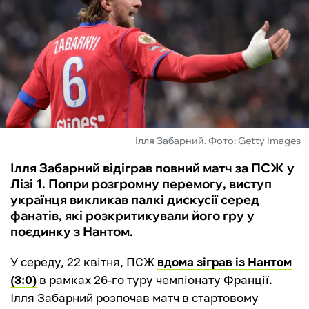
ФУТЗАЛ
ІНШІ
БУКМЕКЕРИ
Ілля Забарний. Фото: Getty Images
Ілля Забарний відіграв повний матч за ПСЖ у
Лізі 1. Попри розгромну перемогу, виступ
українця викликав палкі дискусії серед
фанатів, які розкритикували його гру у
поєдинку з Нантом.
У середу, 22 квітня, ПСЖ
вдома зіграв із Нантом
(3:0)
в рамках 26-го туру чемпіонату Франції.
Ілля Забарний розпочав матч в стартовому