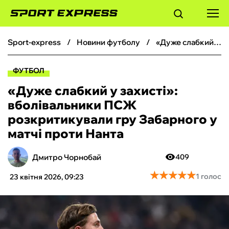
sport-express
новини футболу
«Дуже слабкий у захисті»: вболівальники ПСЖ розкритикували гру Забарного у матчі проти Нанта
ФУТБОЛ
ФУТБОЛ
БАСКЕТБОЛ
«Дуже слабкий у захисті»:
вболівальники ПСЖ
БОКС
розкритикували гру Забарного у
матчі проти Нанта
ХОКЕЙ
Дмитро Чорнобай
409
ТЕНІС
★
★
★
★
★
★
★
★
★
★
1 голос
23 квітня 2026, 09:23
КІБЕРСПОРТ
ЧС-2026