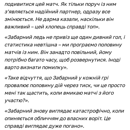
подивитися цей матч. Як тільки поруч із ним
з’являється надійний партнер, одразу все
змінюється. Не дарма казали, наскільки він
важливий – цей хлопець справді топ».
«Забарний ледь не привіз ще один дивний гол, і
статистика невтішна – ми програємо половину
матчів із ним. Він занадто повільний, йому
потрібно багато часу, щоб розвернутися. Іноді
варто визнати помилку».
«Таке відчуття, що Забарний у кожній грі
провалює половину дій через тиск, чи це просто
мені так щастить, коли вмикаю матчі з його
участю?».
«Забарний знову виглядає катастрофічно, коли
опиняється обличчям до власних воріт. Це
справді виглядає дуже погано».