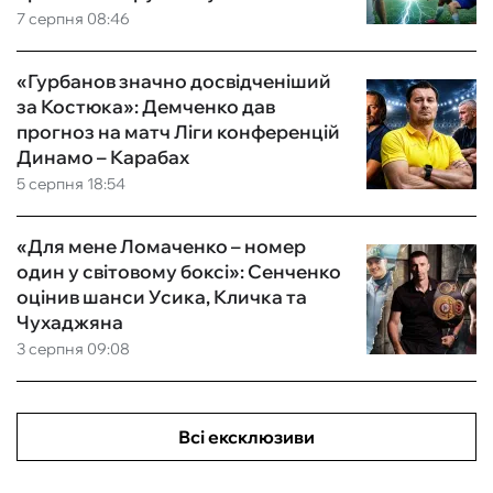
7 серпня 08:46
«Гурбанов значно досвідченіший
за Костюка»: Демченко дав
прогноз на матч Ліги конференцій
Динамо – Карабах
5 серпня 18:54
«Для мене Ломаченко – номер
один у світовому боксі»: Сенченко
оцінив шанси Усика, Кличка та
Чухаджяна
3 серпня 09:08
Всі ексклюзиви