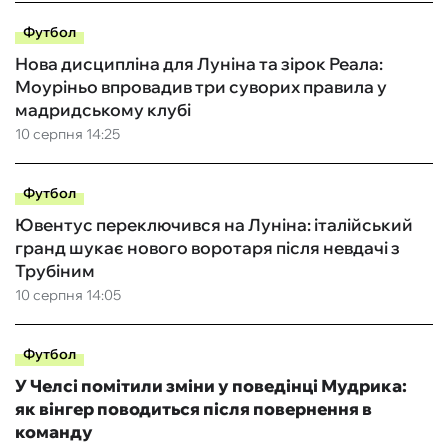
Футбол
Нова дисципліна для Луніна та зірок Реала:
Моуріньо впровадив три суворих правила у
мадридському клубі
10 серпня 14:25
Футбол
Ювентус переключився на Луніна: італійський
гранд шукає нового воротаря після невдачі з
Трубіним
10 серпня 14:05
Футбол
У Челсі помітили зміни у поведінці Мудрика:
як вінгер поводиться після повернення в
команду