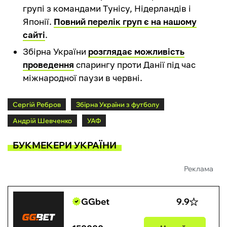
групі з командами Тунісу, Нідерландів і
Японії.
Повний перелік груп є на нашому
сайті
.
Збірна України
розглядає можливість
проведення
спарингу проти Данії під час
міжнародної паузи в червні.
Сергій Ребров
Збірна України з футболу
Андрій Шевченко
УАФ
БУКМЕКЕРИ УКРАЇНИ
Реклама
GGbet
9.9