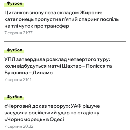
Футбол
Циганков знову поза складом Жирони:
каталонець пропустив п'ятий спаринг поспіль
на тлі чуток про трансфер
7 серпня 21:37
Футбол
УПЛ затвердила розклад четвертого туру:
коли відбудуться матчі Шахтар – Полісся та
Буковина – Динамо
7 серпня 21:11
Футбол
«Черговий доказ терору»: УАФ рішуче
засудила російський удар по стадіону
«Чорноморець» в Одесі
7 серпня 20:32