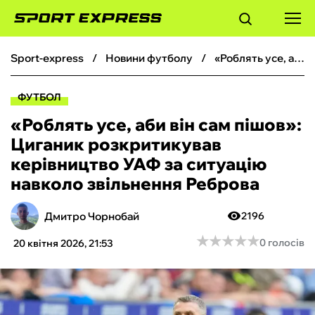
sport-express
новини футболу
«Роблять усе, аби він сам пішов»: Циганик розкритикував керівництво УАФ за ситуацію навколо звільнення Реброва
ФУТБОЛ
ФУТБОЛ
БАСКЕТБОЛ
«Роблять усе, аби він сам пішов»:
Циганик розкритикував
БОКС
керівництво УАФ за ситуацію
навколо звільнення Реброва
ХОКЕЙ
Дмитро Чорнобай
2196
ТЕНІС
★
★
★
★
★
★
★
★
★
★
0 голосів
20 квітня 2026, 21:53
КІБЕРСПОРТ
ЧС-2026