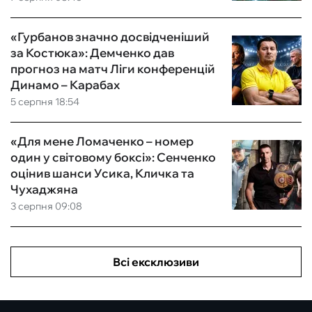
«Гурбанов значно досвідченіший
за Костюка»: Демченко дав
прогноз на матч Ліги конференцій
Динамо – Карабах
5 серпня 18:54
«Для мене Ломаченко – номер
один у світовому боксі»: Сенченко
оцінив шанси Усика, Кличка та
Чухаджяна
3 серпня 09:08
Всі ексклюзиви