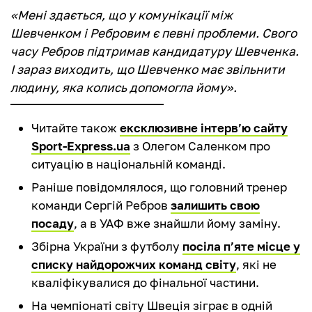
«Мені здається, що у комунікації між
Шевченком і Ребровим є певні проблеми. Свого
часу Ребров підтримав кандидатуру Шевченка.
І зараз виходить, що Шевченко має звільнити
людину, яка колись допомогла йому».
Читайте також
ексклюзивне інтерв’ю сайту
Sport-Express.ua
з Олегом Саленком про
ситуацію в національній команді.
Раніше повідомлялося, що головний тренер
команди Сергій Ребров
залишить свою
посаду
, а в УАФ вже знайшли йому заміну.
Збірна України з футболу
посіла п’яте місце у
списку найдорожчих команд світу
, які не
кваліфікувалися до фінальної частини.
На чемпіонаті світу Швеція зіграє в одній