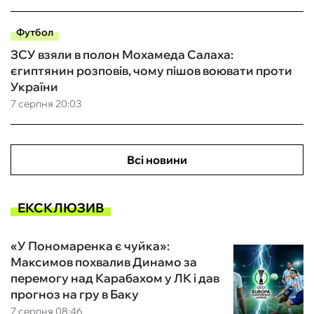
Футбол
ЗСУ взяли в полон Мохамеда Салаха:
єгиптянин розповів, чому пішов воювати проти
України
7 серпня 20:03
Всі новини
ЕКСКЛЮЗИВ
«У Пономаренка є чуйка»:
Максимов похвалив Динамо за
перемогу над Карабахом у ЛК і дав
прогноз на гру в Баку
7 серпня 08:46