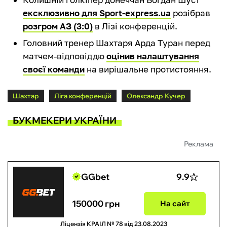
ексклюзивно для Sport-express.ua
розібрав
розгром АЗ (3:0)
в Лізі конференцій.
Головний тренер Шахтаря Арда Туран перед
матчем-відповіддю
оцінив налаштування
своєї команди
на вирішальне протистояння.
Шахтар
Ліга конференцій
Олександр Кучер
БУКМЕКЕРИ УКРАЇНИ
Реклама
GGbet
9.9
150000 грн
На сайт
Ліцензія КРАІЛ № 78 від 23.08.2023