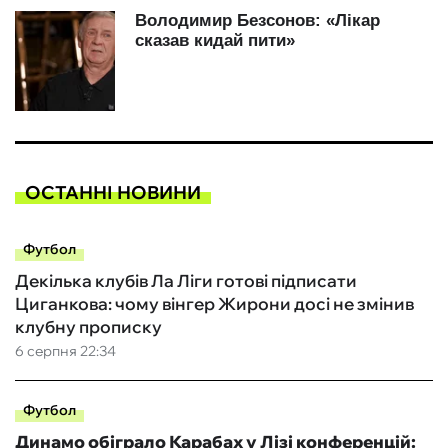
ОСТАННІ НОВИНИ
Футбол
Декілька клубів Ла Ліги готові підписати
Циганкова: чому вінгер Жирони досі не змінив
клубну прописку
6 серпня 22:34
Футбол
Динамо обіграло Карабах у Лізі конференцій: