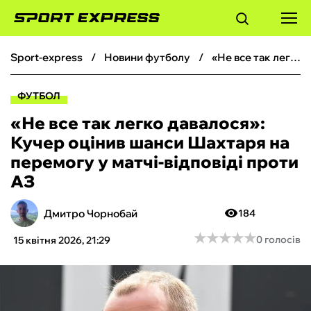
sport-express
новини футболу
«Не все так легко давалося»: Кучер оцінив шанси Шахтаря на перемогу у матчі-відповіді проти АЗ
ФУТБОЛ
ФУТБОЛ
БАСКЕТБОЛ
«Не все так легко давалося»:
Кучер оцінив шанси Шахтаря на
БОКС
перемогу у матчі-відповіді проти
АЗ
ХОКЕЙ
Дмитро Чорнобай
184
ТЕНІС
★
★
★
★
★
★
★
★
★
★
0 голосів
15 квітня 2026, 21:29
КІБЕРСПОРТ
ЧС-2026