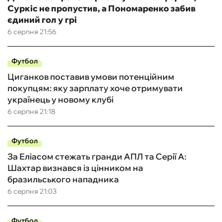
Суркіс не пропустив, а Пономаренко забив
єдиний гол у грі
6 серпня 21:56
Футбол
Циганков поставив умови потенційним
покупцям: яку зарплату хоче отримувати
українець у новому клубі
6 серпня 21:18
Футбол
За Еліасом стежать гранди АПЛ та Серії А:
Шахтар визнався із цінником на
бразильського нападника
6 серпня 21:03
Футбол