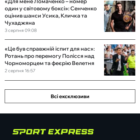
«Для мене Ломаченко – номер
один у світовому боксі»: Сенченко
оцінив шанси Усика, Кличка та
Чухаджяна
3 серпня 09:08
«Це був справжній іспит для нас»:
Ротань про перемогу Полісся над
Чорноморцем та феєрію Велетня
2 серпня 16:57
Всі ексклюзиви