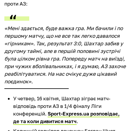
проти АЗ:
«Мені здається, буде важка гра. Ми бачили і по
першому матчу, що не все так легко давалося
«гірникам». Так, результат 3:0, Шахтар забив у
другому таймі, але в першій половині зустрічі
була цілком рівна гра. Попереду матч на виїзді,
при чужих вболівальниках, і я думаю, АЗ захоче
реабілітуватися. На нас очікує дуже цікавий
поєдинок».
У четвер, 16 квітня, Шахтар зіграє матч-
відповідь проти АЗ в 1/4 фіналу Ліги
конференцій.
Sport-Express.ua розповідає,
де та коли дивитися матч
.
Колишній голкіпер донеччан Богдан Шуст