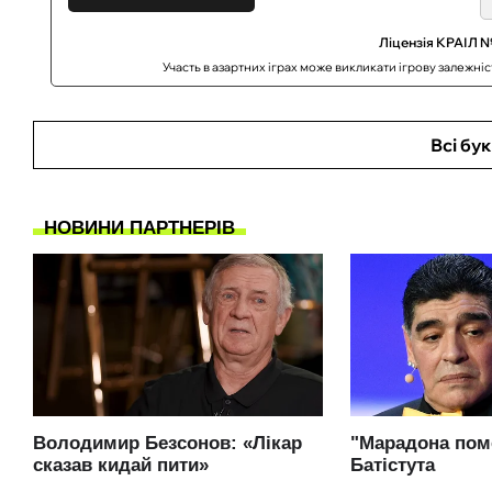
Ліцензія КРАІЛ №
Участь в азартних іграх може викликати ігрову залежні
Всі бу