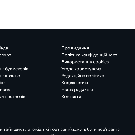
іада
Про видання
спорт
Політика конфіденційності
Використання cookies
нг букмекерів
Угода користувача
нг казино
Редакційна політика
інг
Кодекс етики
знань
Наша редакція
ри прогнозів
Контакти
к та/інших платежів, які пов’язані/можуть бути пов’язані з