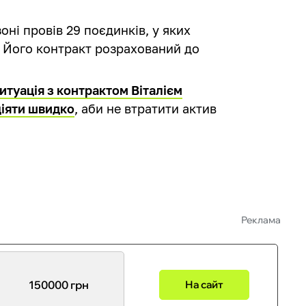
оні провів 29 поєдинків, у яких
. Його контракт розрахований до
итуація з контрактом Віталієм
діяти швидко
, аби не втратити актив
Реклама
150000 грн
На сайт