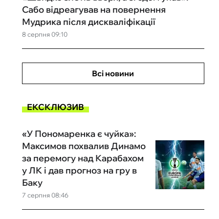
Сабо відреагував на повернення
Мудрика після дискваліфікації
8 серпня 09:10
Всі новини
ЕКСКЛЮЗИВ
«У Пономаренка є чуйка»:
Максимов похвалив Динамо
за перемогу над Карабахом
у ЛК і дав прогноз на гру в
Баку
7 серпня 08:46