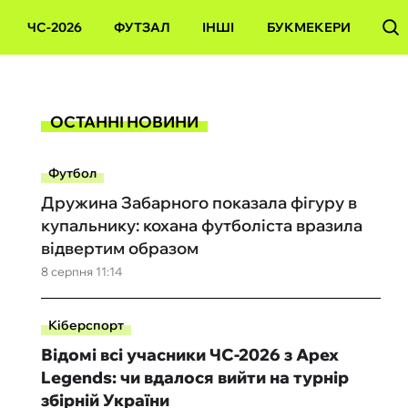
ЧС-2026
ФУТЗАЛ
ІНШІ
БУКМЕКЕРИ
ОСТАННІ НОВИНИ
Футбол
Дружина Забарного показала фігуру в
купальнику: кохана футболіста вразила
відвертим образом
8 серпня 11:14
Кіберспорт
Відомі всі учасники ЧС-2026 з Apex
Legends: чи вдалося вийти на турнір
збірній України