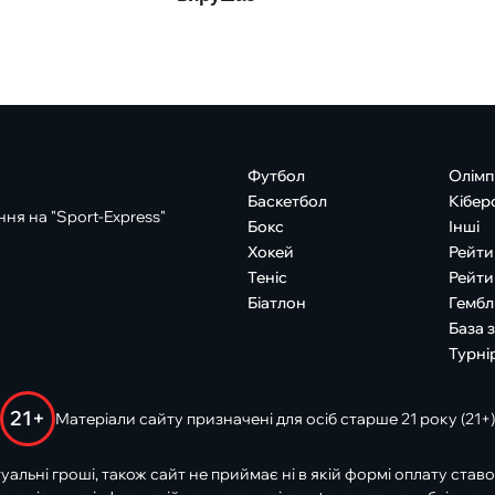
Футбол
Олімп
Баскетбол
Кібер
ня на "Sport-Express"
Бокс
Інші
Хокей
Рейти
Теніс
Рейти
Біатлон
Гембл
База 
Турні
21+
Матеріали сайту призначені для осіб старше 21 року (21+)
туальні гроші, також сайт не приймає ні в якій формі оплату ставо