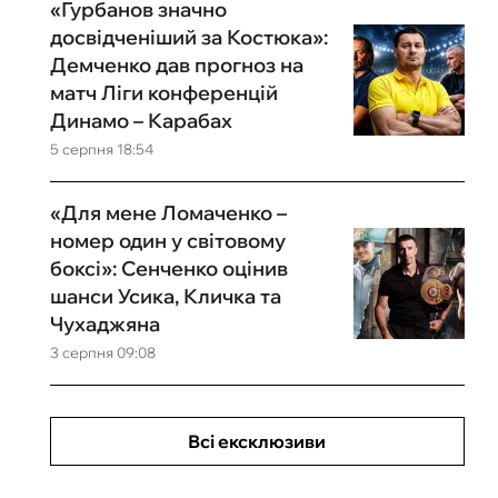
«Гурбанов значно
досвідченіший за Костюка»:
Демченко дав прогноз на
матч Ліги конференцій
Динамо – Карабах
5 серпня 18:54
«Для мене Ломаченко –
номер один у світовому
боксі»: Сенченко оцінив
шанси Усика, Кличка та
Чухаджяна
3 серпня 09:08
Всі ексклюзиви