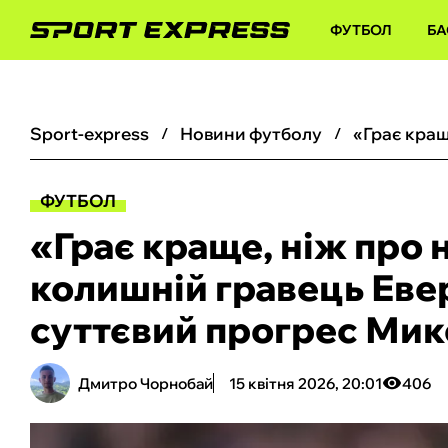
ФУТБОЛ
БА
sport-express
новини футболу
ФУТБОЛ
«Грає краще, ніж про 
колишній гравець Еве
суттєвий прогрес Ми
Дмитро Чорнобай
15 квітня 2026, 20:01
406