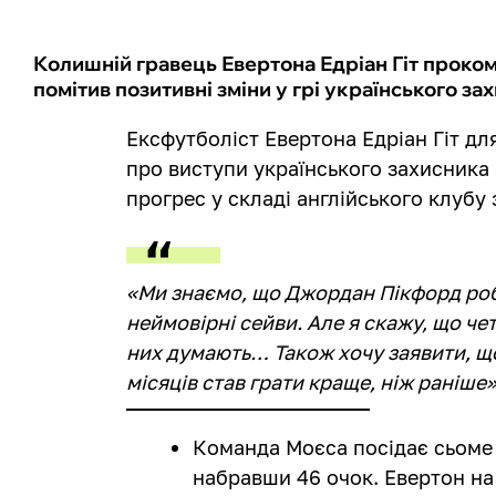
Колишній гравець Евертона Едріан Гіт проком
помітив позитивні зміни у грі українського за
Ексфутболіст Евертона Едріан Гіт дл
про виступи українського захисника
прогрес у складі англійського клубу 
«Ми знаємо, що Джордан Пікфорд роби
неймовірні сейви. Але я скажу, що че
них думають… Також хочу заявити, що
місяців став грати краще, ніж раніше»
Команда Моєса посідає сьоме 
набравши 46 очок. Евертон на 