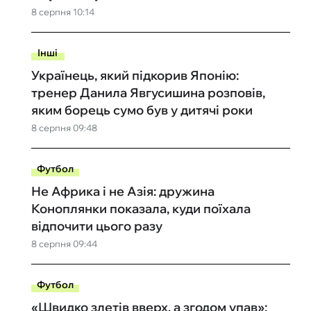
8 серпня 10:14
Інші
Українець, який підкорив Японію:
тренер Данила Явгусишина розповів,
яким борець сумо був у дитячі роки
8 серпня 09:48
Футбол
Не Африка і не Азія: дружина
Коноплянки показала, куди поїхала
відпочити цього разу
8 серпня 09:44
Футбол
«Швидко злетів вверх, а згодом упав»: