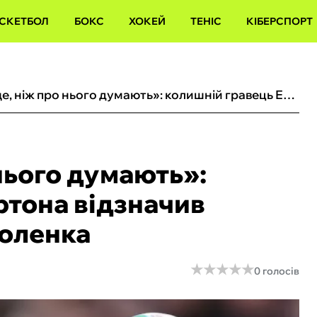
СКЕТБОЛ
БОКС
ХОКЕЙ
ТЕНІС
КІБЕРСПОРТ
«Грає краще, ніж про нього думають»: колишній гравець Евертона відзначив суттєвий прогрес Миколенка
нього думають»:
ртона відзначив
коленка
★
★
★
★
★
★
★
★
★
★
0 голосів