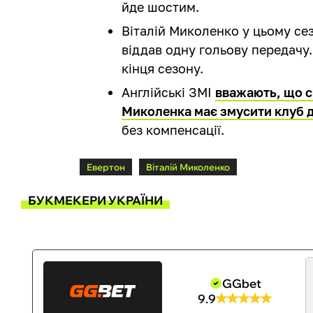
йде шостим.
Віталій Миколенко у цьому сез
віддав одну гольову передачу
кінця сезону.
Англійські ЗМІ
вважають, що с
Миколенка має змусити клуб 
без компенсації.
Евертон
Віталій Миколенко
БУКМЕКЕРИ УКРАЇНИ
GGbet
9.9