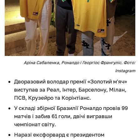
Аріна Сабаленка, Роналдо і Георгіос Франгуліс. Фото:
Instagram
Дворазовий володар премії «Золотий м'яч»
виступав за Реал, Інтер, Барселону, Мілан,
ПСВ, Крузейро та Корінтіанс.
У складі збірної Бразилії Роналдо провів 99
матчів і забив 61 голи, двічі вигравши
чемпіонат світу.
Наразі ексфорвард є президентом