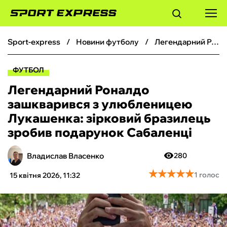
sport-express
новини футболу
Легендарний Роналдо зашкварився з улюбленицею Лукашенка: зірковий бразилець зробив подарунок Сабаленці
ФУТБОЛ
ФУТБОЛ
БАСКЕТБОЛ
Легендарний Роналдо
зашкварився з улюбленицею
БОКС
Лукашенка: зірковий бразилець
зробив подарунок Сабаленці
ХОКЕЙ
Владислав Власенко
280
ТЕНІС
★
★
★
★
★
★
★
★
★
★
1 голос
15 квітня 2026, 11:32
КІБЕРСПОРТ
ЧС-2026