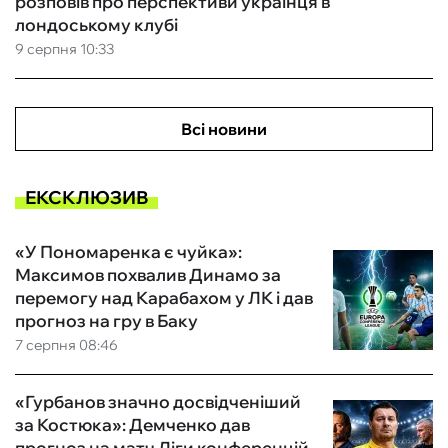
розповів про перспективи українця в
лондоському клубі
9 серпня 10:33
Всі новини
ЕКСКЛЮЗИВ
«У Пономаренка є чуйка»:
Максимов похвалив Динамо за
перемогу над Карабахом у ЛК і дав
прогноз на гру в Баку
7 серпня 08:46
«Гурбанов значно досвідченіший
за Костюка»: Демченко дав
прогноз на матч Ліги конференцій