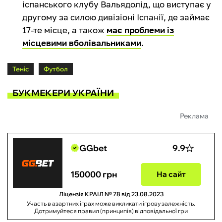
іспанського клубу Вальядолід, що виступає у
другому за силою дивізіоні Іспанії, де займає
17-те місце, а також
має проблеми із
місцевими вболівальниками
.
Теніс
Футбол
БУКМЕКЕРИ УКРАЇНИ
Реклама
GGbet
9.9
150000 грн
На сайт
Ліцензія КРАІЛ № 78 від 23.08.2023
Участь в азартних іграх може викликати ігрову залежність.
Дотримуйтеся правил (принципів) відповідальної гри