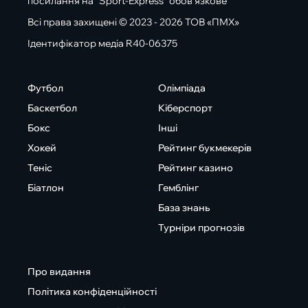
посилання на "Sport-Express" обов'язкове
Всі права захищені © 2023 - 2026 ТОВ «ПМХ»
Ідентифікатор медіа R40-06375
Футбол
Олімпіада
Баскетбол
Кіберспорт
Бокс
Інші
Хокей
Рейтинг букмекерів
Теніс
Рейтинг казино
Біатлон
Гемблінг
База знань
Турніри прогнозів
Про видання
Політика конфіденційності