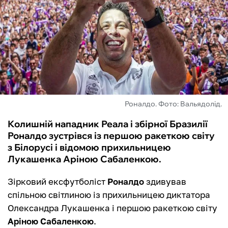
ФУТЗАЛ
ІНШІ
БУКМЕКЕРИ
Роналдо. Фото: Вальядолід.
Колишній нападник Реала і збірної Бразилії
Роналдо зустрівся із першою ракеткою світу
з Білорусі і відомою прихильницею
Лукашенка Аріною Сабаленкою.
Зірковий ексфутболіст
Роналдо
здивував
спільною світлиною із прихильницею диктатора
Олександра Лукашенка і першою ракеткою світу
Аріною Сабаленкою
.