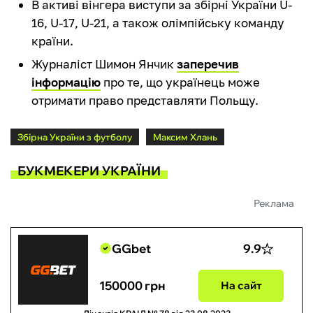
В активі вінгера виступи за збірні України U-
16, U-17, U-21, а також олімпійську команду
країни.
Журналіст Шимон Янчик
заперечив
інформацію
про те, що українець може
отримати право представляти Польщу.
Збірна України з футболу
Максим Хлань
БУКМЕКЕРИ УКРАЇНИ
Реклама
GGbet
9.9
150000 грн
На сайт