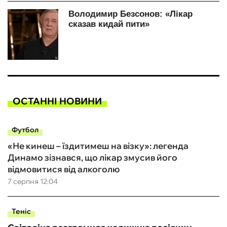
ОСТАННІ НОВИНИ
Футбол
«Не кинеш – їздитимеш на візку»: легенда
Динамо зізнався, що лікар змусив його
відмовитися від алкоголю
7 серпня 12:04
Теніс