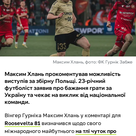
ФУТЗАЛ
ІНШІ
БУКМЕКЕРИ
Максим Хлань, фото: ФК Гурнік Забже
Максим Хлань прокоментував можливість
виступів за збірну Польщі. 23-річний
футболіст заявив про бажання грати за
Україну та чекає на виклик від національної
команди.
Вінгер Гурніка Максим Хлань у коментарі для
Roosevelta 81
визначився щодо свого
міжнародного майбутнього
на тлі чуток про