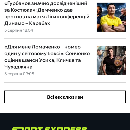
«Гурбанов значно досвідченіший
за Костюка»: Демченко дав
прогноз на матч Ліги конференцій
Динамо – Карабах
5 серпня 18:54
«Для мене Ломаченко – номер
один у світовому боксі»: Сенченко
оцінив шанси Усика, Кличка та
Чухаджяна
3 серпня 09:08
Всі ексклюзиви