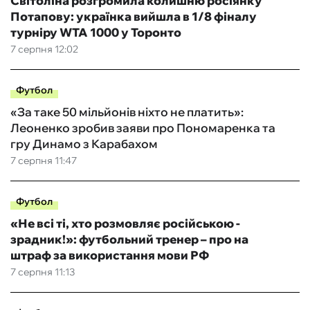
Світоліна розгромила колишню росіянку
Потапову: українка вийшла в 1/8 фіналу
турніру WTA 1000 у Торонто
7 серпня 12:02
Футбол
«За таке 50 мільйонів ніхто не платить»:
Леоненко зробив заяви про Пономаренка та
гру Динамо з Карабахом
7 серпня 11:47
Футбол
«Не всі ті, хто розмовляє російською -
зрадник!»: футбольний тренер – про на
штраф за використання мови РФ
7 серпня 11:13