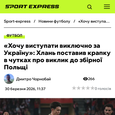
sport-express
новини футболу
«Хочу виступати виключно за Україну»: Хлань поставив крапку в чутках про виклик до збірної Польщі
ФУТБОЛ
ФУТБОЛ
БАСКЕТБОЛ
«Хочу виступати виключно за
Україну»: Хлань поставив крапку
БОКС
в чутках про виклик до збірної
Польщі
ХОКЕЙ
Дмитро Чорнобай
266
ТЕНІС
★
★
★
★
★
★
★
★
★
★
0 голосів
30 березня 2026, 11:37
КІБЕРСПОРТ
ЧС-2026