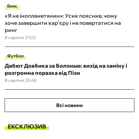
Бокс
«Я не інопланетянин»: Усик пояснив, чому
хоче завершити кар’єру і не повертатися на
ринг
8 серпня 21:03
Футбол
Дебют Довбика за Болонью: вихід на заміну і
розгромна поразка від Пізи
8 серпня 20:46
Всі новини
ЕКСКЛЮЗИВ