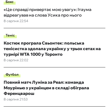
Бокс
«Це справді привертає мою увагу»: Ітаума
відреагував на слова Усика про нього
8 серпня 22:54
Теніс
Костюк програла Свьонтек: польська
тенісистка здолала українку у трьох сетах на
турнірі WTA 1000 у Торонто
8 серпня 22:02
Футбол
Повний матч Луніна за Реал: команда
Моурінью з українцем в складі обіграла
Ференцварош
8 серпня 21:53