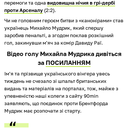
перемоги та одна
видовищна нічия в грі-дербі
проти Арсеналу
(2:2).
Чи не головним героєм битви з «канонірами» став
українець Михайло Мудрик, який спершу
заробив пенальті, а згодом поклав розкішний
гол, закинувши м’яч за комір Давиду Раї.
Відео голу Михайла Мудрика дивіться
за
ПОСИЛАННЯМ
Ім’я та прізвище українського вінгера увесь
тиждень не счезало зі шпальт британських
видань та матеріалів на порталах, тож, майже з
упевненістю наші колеги з сайту 90min
заявляють, що поєдинок проти Брентфорда
Мудрик має розпочати зі старту.