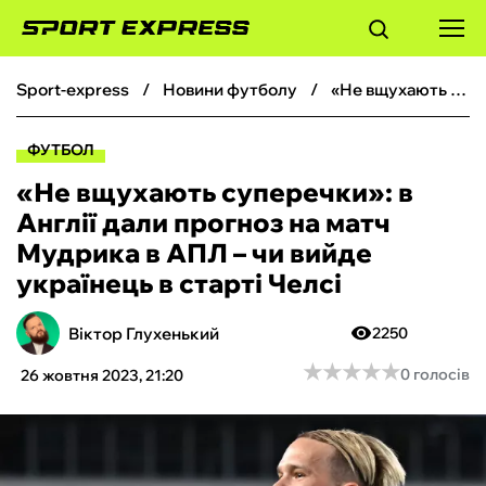
sport-express
новини футболу
«Не вщухають суперечки»: в Англії дали прогноз на матч Мудрика в АПЛ – чи вийде українець в старті Челсі
ФУТБОЛ
ФУТБОЛ
БАСКЕТБОЛ
«Не вщухають суперечки»: в
Англії дали прогноз на матч
БОКС
Мудрика в АПЛ – чи вийде
українець в старті Челсі
ХОКЕЙ
Віктор Глухенький
2250
ТЕНІС
★
★
★
★
★
★
★
★
★
★
0 голосів
26 жовтня 2023, 21:20
КІБЕРСПОРТ
ЧС-2026