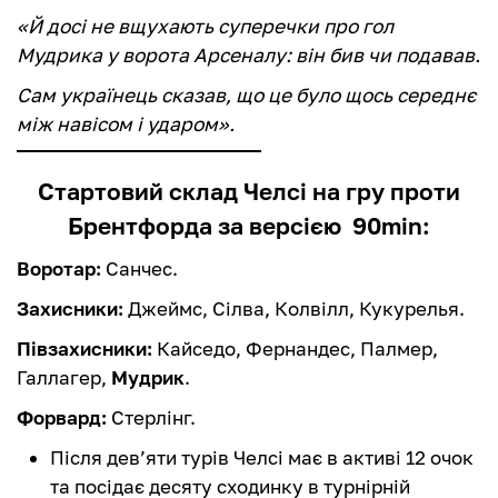
«Й досі не вщухають суперечки про гол
Мудрика у ворота Арсеналу: він бив чи подавав.
Сам українець сказав, що це було щось середнє
між навісом і ударом».
Стартовий склад Челсі на гру проти
Брентфорда за версією 90min:
Воротар:
Санчес.
Захисники:
Джеймс, Сілва, Колвілл, Кукурелья.
Півзахисники:
Кайседо, Фернандес, Палмер,
Галлагер,
Мудрик
.
Форвард:
Стерлінг.
Після дев’яти турів Челсі має в активі 12 очок
та посідає десяту сходинку в турнірній