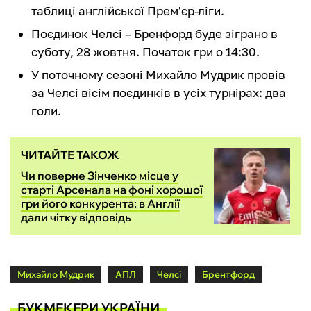
таблиці англійської Прем'єр-ліги.
Поєдинок Челсі – Бренфорд буде зіграно в
суботу, 28 жовтня. Початок гри о 14:30.
У поточному сезоні Михайло Мудрик провів
за Челсі вісім поєдинків в усіх турнірах: два
голи.
ЧИТАЙТЕ ТАКОЖ
Чи поверне Зінченко місце у
старті Арсенала на фоні хорошої
гри його конкурента: в Англії
дали чітку відповідь
Михайло Мудрик
АПЛ
Челсі
Брентфорд
БУКМЕКЕРИ УКРАЇНИ