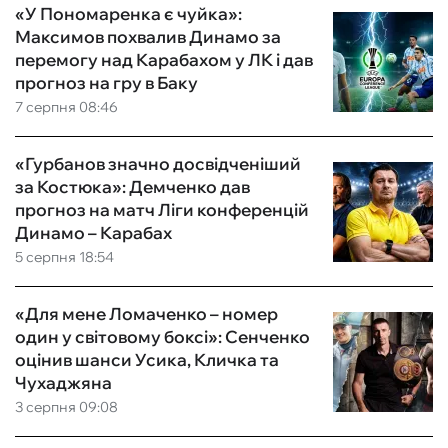
«У Пономаренка є чуйка»:
Максимов похвалив Динамо за
перемогу над Карабахом у ЛК і дав
прогноз на гру в Баку
7 серпня 08:46
«Гурбанов значно досвідченіший
за Костюка»: Демченко дав
прогноз на матч Ліги конференцій
Динамо – Карабах
5 серпня 18:54
«Для мене Ломаченко – номер
один у світовому боксі»: Сенченко
оцінив шанси Усика, Кличка та
Чухаджяна
3 серпня 09:08