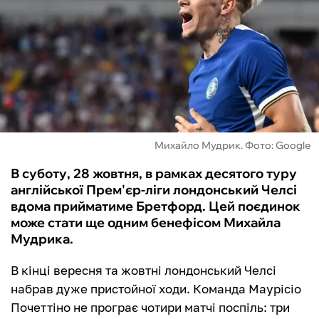
ФУТЗАЛ
ІНШІ
БУКМЕКЕРИ
Михайло Мудрик. Фото: Google
В суботу, 28 жовтня, в рамках десятого туру
англійської Прем'єр-ліги лондонський Челсі
вдома прийматиме Бретфорд. Цей поєдинок
може стати ще одним бенефісом Михайла
Мудрика.
В кінці вересня та жовтні лондонський Челсі
набрав дуже пристойної ходи. Команда Маурісіо
Почеттіно не програє чотири матчі поспіль: три