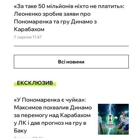
«За таке 50 мільйонів ніхто не платить»:
Леоненко зробив заяви про
Пономаренка та гру Динамо з
Карабахом
7 серпня 11:47
Всі новини
ЕКСКЛЮЗИВ
«У Пономаренка є чуйка»:
Максимов похвалив Динамо
за перемогу над Карабахом
у ЛК і дав прогноз на гру в
Баку