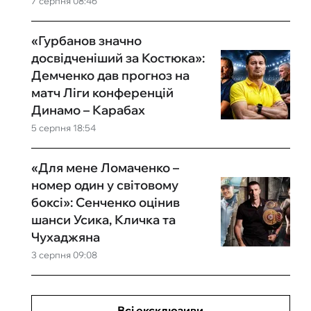
7 серпня 08:46
«Гурбанов значно
досвідченіший за Костюка»:
Демченко дав прогноз на
матч Ліги конференцій
Динамо – Карабах
5 серпня 18:54
«Для мене Ломаченко –
номер один у світовому
боксі»: Сенченко оцінив
шанси Усика, Кличка та
Чухаджяна
3 серпня 09:08
Всі ексклюзиви