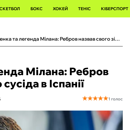
СКЕТБОЛ
БОКС
ХОКЕЙ
ТЕНІС
КІБЕРСПОРТ
Друг Шевченка та легенда Мілана: Ребров назвав свого зіркового сусіда в Іспанії
енда Мілана: Ребров
сусіда в Іспанії
★
★
★
★
★
★
★
★
★
★
5
1 голос