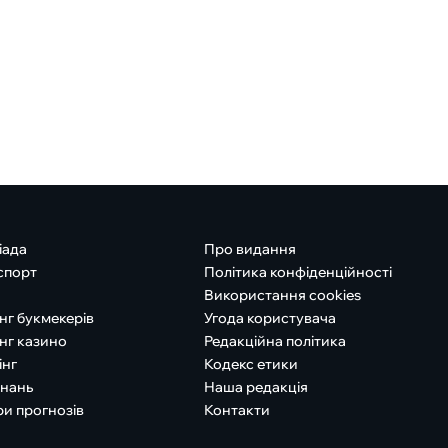
іада
Про видання
спорт
Політика конфіденційності
Використання cookies
нг букмекерів
Угода користувача
нг казино
Редакційна політика
інг
Кодекс етики
знань
Наша редакція
ри прогнозів
Контакти