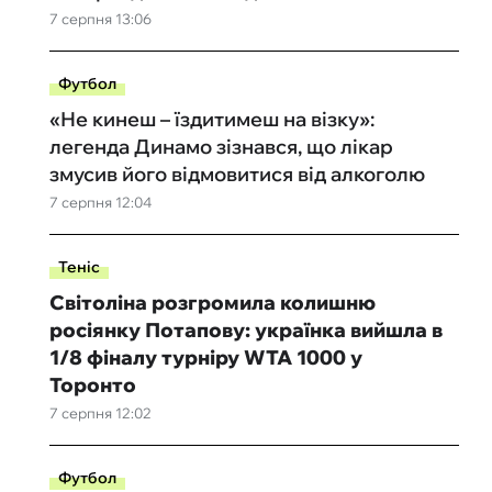
7 серпня 13:06
Футбол
«Не кинеш – їздитимеш на візку»:
легенда Динамо зізнався, що лікар
змусив його відмовитися від алкоголю
7 серпня 12:04
Теніс
Світоліна розгромила колишню
росіянку Потапову: українка вийшла в
1/8 фіналу турніру WTA 1000 у
Торонто
7 серпня 12:02
Футбол