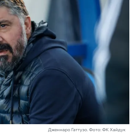
Дженнаро Гаттузо. Фото: ФК Хайдук