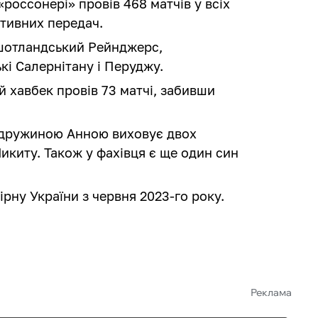
«россонері» провів 468 матчів у всіх
тативних передач.
шотландський Рейнджерс,
кі Салернітану і Перуджу.
ій хавбек провів 73 матчі, забивши
ю дружиною Анною виховує двох
Микиту. Також у фахівця є ще один син
рну України з червня 2023-го року.
Реклама