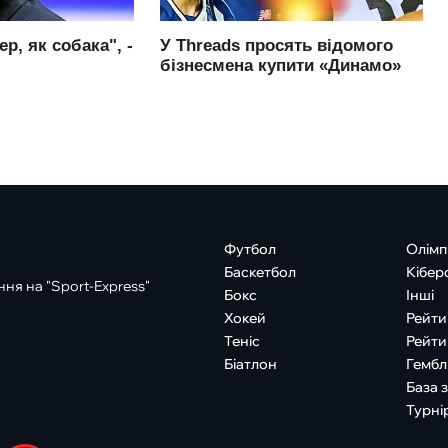
Футбол
Олімп
Баскетбол
Кібер
ня на "Sport-Express"
Бокс
Інші
Хокей
Рейти
Теніс
Рейти
Біатлон
Гембл
База 
Турні