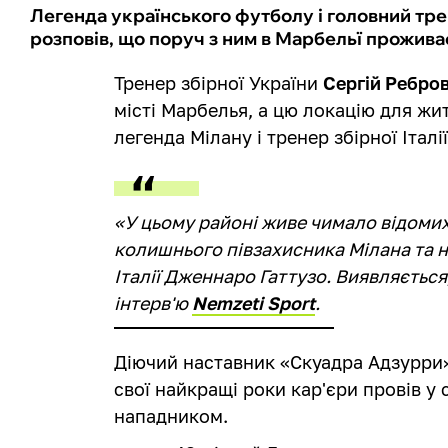
Легенда українського футболу і головний тре
розповів, що поруч з ним в Марбельї прожива
Тренер збірної України
Сергій Ребро
місті Марбелья, а цю локацію для жи
легенда Мілану і тренер збірної Італі
«У цьому районі живе чимало відоми
колишнього півзахисника Мілана та н
Італії Дженнаро Гаттузо. Виявляється,
інтерв'ю
Nemzeti Sport
.
Діючий наставник «Скуадра Адзурри»
свої найкращі роки кар'єри провів у 
нападником.