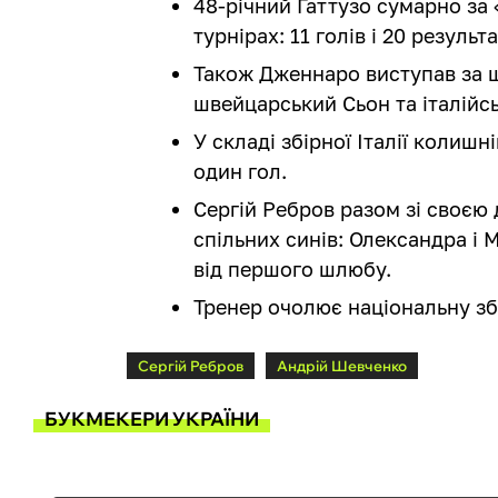
48-річний Гаттузо сумарно за 
турнірах: 11 голів і 20 резуль
Також Дженнаро виступав за 
швейцарський Сьон та італійсь
У складі збірної Італії колишн
один гол.
Сергій Ребров разом зі своє
спільних синів: Олександра і 
від першого шлюбу.
Тренер очолює національну збі
Сергій Ребров
Андрій Шевченко
БУКМЕКЕРИ УКРАЇНИ