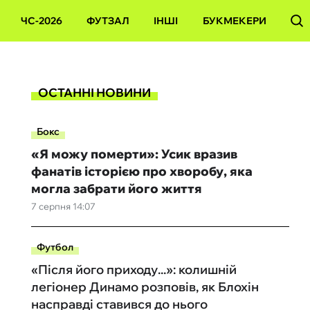
ЧС-2026
ФУТЗАЛ
ІНШІ
БУКМЕКЕРИ
ОСТАННІ НОВИНИ
Бокс
«Я можу померти»: Усик вразив
фанатів історією про хворобу, яка
могла забрати його життя
7 серпня 14:07
Футбол
«Після його приходу...»: колишній
легіонер Динамо розповів, як Блохін
насправді ставився до нього