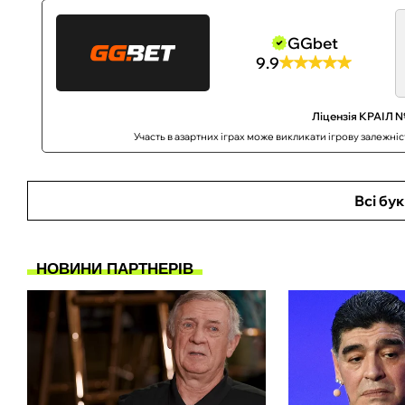
GGbet
9.9
Ліцензія КРАІЛ №
Участь в азартних іграх може викликати ігрову залежні
Всі бу