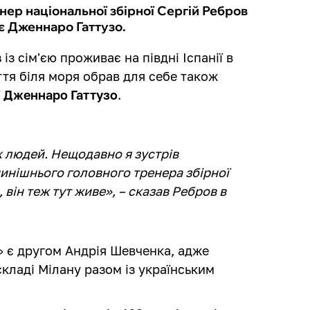
нер національної збірної Сергій Ребров
є Дженнаро Гаттузо.
в
із сім'єю проживає на півдні Іспанії в
ття біля моря обрав для себе також
ї
Дженнаро Гаттузо
.
х людей. Нещодавно я зустрів
инішнього головного тренера збірної
 він теж тут живе», – сказав Ребров в
 є другом Андрія Шевченка, адже
складі Мілану разом із українським