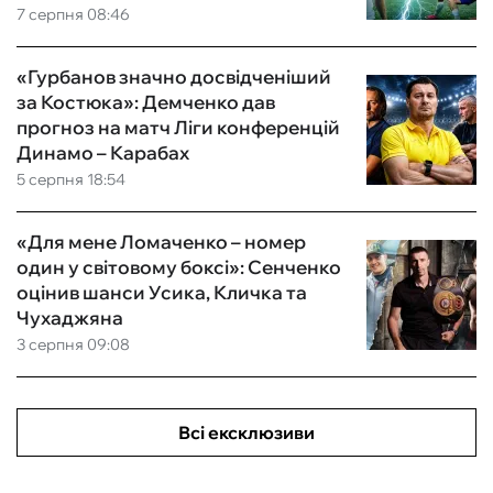
7 серпня 08:46
«Гурбанов значно досвідченіший
за Костюка»: Демченко дав
прогноз на матч Ліги конференцій
Динамо – Карабах
5 серпня 18:54
«Для мене Ломаченко – номер
один у світовому боксі»: Сенченко
оцінив шанси Усика, Кличка та
Чухаджяна
3 серпня 09:08
Всі ексклюзиви