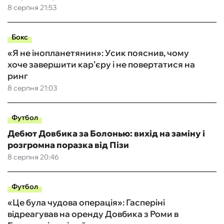
8 серпня 21:53
Бокс
«Я не інопланетянин»: Усик пояснив, чому
хоче завершити кар’єру і не повертатися на
ринг
8 серпня 21:03
Футбол
Дебют Довбика за Болонью: вихід на заміну і
розгромна поразка від Пізи
8 серпня 20:46
Футбол
«Це була чудова операція»: Гасперіні
відреагував на оренду Довбика з Роми в