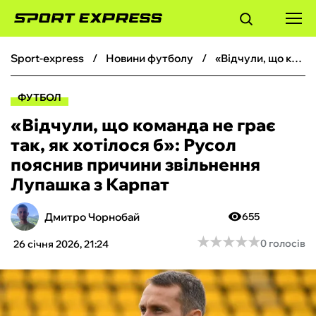
sport-express
новини футболу
«Відчули, що команда не грає так, як хотілося б»: Русол пояснив причини звільнення Лупашка з Карпат
ФУТБОЛ
ФУТБОЛ
БАСКЕТБОЛ
«Відчули, що команда не грає
так, як хотілося б»: Русол
БОКС
пояснив причини звільнення
Лупашка з Карпат
ХОКЕЙ
Дмитро Чорнобай
655
ТЕНІС
★
★
★
★
★
★
★
★
★
★
0 голосів
26 січня 2026, 21:24
КІБЕРСПОРТ
ЧС-2026