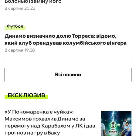
Болонью і заміну його
8 серпня 20:23
Футбол
Динамо визначило долю Торреса: відомо,
який клуб орендував колумбійського вінгера
8 серпня 19:58
Всі новини
ЕКСКЛЮЗИВ
«У Пономаренка є чуйка»:
Максимов похвалив Динамо за
перемогу над Карабахом у ЛК і дав
прогноз на гру в Баку