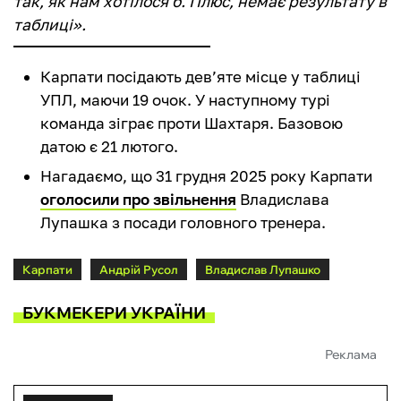
так, як нам хотілося б. Плюс, немає результату в
таблиці».
Карпати посідають дев’яте місце у таблиці
УПЛ, маючи 19 очок. У наступному турі
команда зіграє проти Шахтаря. Базовою
датою є 21 лютого.
Нагадаємо, що 31 грудня 2025 року Карпати
оголосили про звільнення
Владислава
Лупашка з посади головного тренера.
Карпати
Андрій Русол
Владислав Лупашко
БУКМЕКЕРИ УКРАЇНИ
Реклама