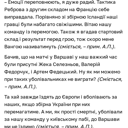
– Емоції переповнюють, я дуже радий. Тактика
Реброва з другим складом на Францію себе
виправдала. Порівняно зі збірною Ісландії наші
гравці були набагато свіжішими. Вітаю нашу
команду із перемогою. Також я вгадав стартовий
склад і результат перед грою, тож скоро мене
Вангою називатимуть
(сміється, – прим. А.П.)
.
Бачив, що на матчі у Варшаві у наш важкий час
були присутні Жека Селезньов, Валерій
Федорчук, і Артем Федецький. Ну як ми можемо
при таких уболівальниках не виграти?
(Сміється,
– прим. А.П.)
.
Та хай завжди їздять до Європи і вболівають за
наших, якщо збірна України при них
перемагатиме. А ми, як прості смертні, уболівали
за нашу команду у київському пабі, до Варшави
ми не їздимо
(сміється, – прим. А.П.)
.