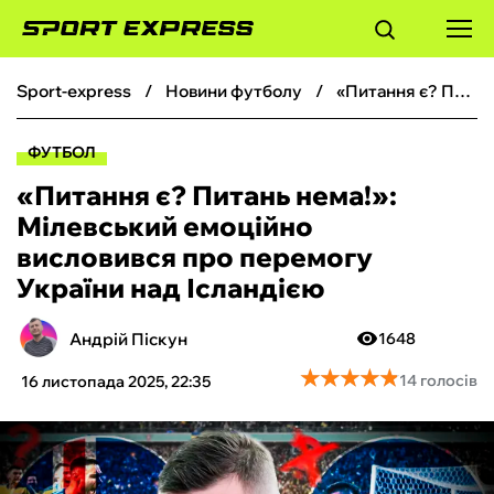
sport-express
новини футболу
«Питання є? Питань нема!»: Мілевський емоційно висловився про перемогу України над Ісландією
ФУТБОЛ
ФУТБОЛ
БАСКЕТБОЛ
«Питання є? Питань нема!»:
Мілевський емоційно
БОКС
висловився про перемогу
України над Ісландією
ХОКЕЙ
Андрій Піскун
1648
ТЕНІС
★
★
★
★
★
★
★
★
★
★
14 голосів
16 листопада 2025, 22:35
КІБЕРСПОРТ
ЧС-2026