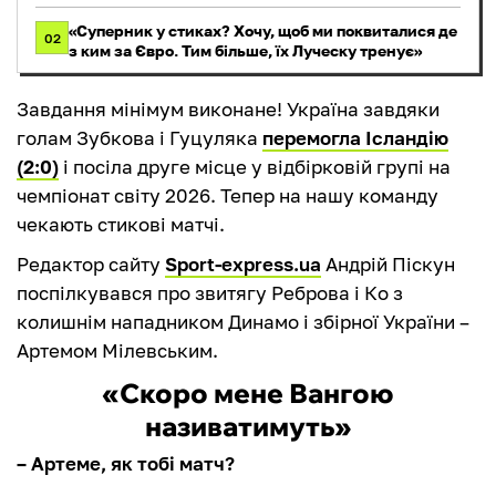
«Суперник у стиках? Хочу, щоб ми поквиталися де
02
з ким за Євро. Тим більше, їх Луческу тренує»
Завдання мінімум виконане! Україна завдяки
голам Зубкова і Гуцуляка
перемогла Ісландію
(2:0)
і посіла друге місце у відбірковій групі на
чемпіонат світу 2026. Тепер на нашу команду
чекають стикові матчі.
Редактор сайту
Sport-express.ua
Андрій Піскун
поспілкувався про звитягу Реброва і Ко з
колишнім нападником Динамо і збірної України –
Артемом Мілевським.
«Скоро мене Вангою
називатимуть»
– Артеме, як тобі матч?