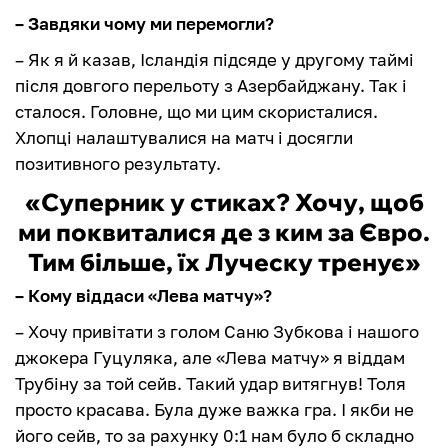
– Завдяки чому ми перемогли?
– Як я й казав, Ісландія підсяде у другому таймі
після довгого перельоту з Азербайджану. Так і
сталося. Головне, що ми цим скористалися.
Хлопці налаштувалися на матч і досягли
позитивного результату.
«Суперник у стиках? Хочу, щоб
ми поквиталися де з ким за Євро.
Тим більше, їх Луческу тренує»
– Кому віддаси «Лева матчу»?
– Хочу привітати з голом Саню Зубкова і нашого
джокера Гуцуляка, але «Лева матчу» я віддам
Трубіну за той сейв. Такий удар витягнув! Толя
просто красава. Була дуже важка гра. І якби не
його сейв, то за рахунку 0:1 нам було б складно