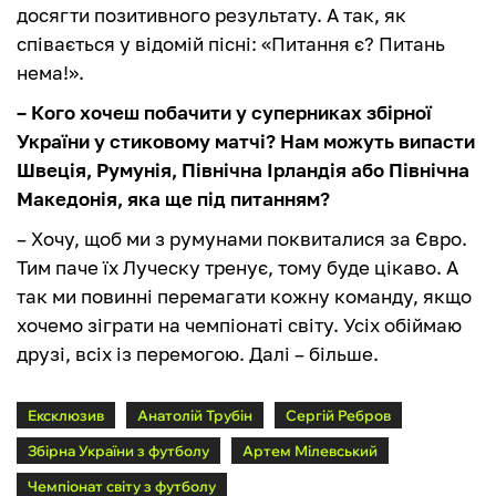
досягти позитивного результату. А так, як
співається у відомій пісні: «Питання є? Питань
нема!».
– Кого хочеш побачити у суперниках збірної
України у стиковому матчі? Нам можуть випасти
Швеція, Румунія, Північна Ірландія або Північна
Македонія, яка ще під питанням?
– Хочу, щоб ми з румунами поквиталися за Євро.
Тим паче їх Луческу тренує, тому буде цікаво. А
так ми повинні перемагати кожну команду, якщо
хочемо зіграти на чемпіонаті світу. Усіх обіймаю
друзі, всіх із перемогою. Далі – більше.
Ексклюзив
Анатолій Трубін
Сергій Ребров
Збірна України з футболу
Артем Мілевський
Чемпіонат світу з футболу