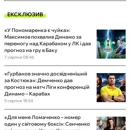
ЕКСКЛЮЗИВ
«У Пономаренка є чуйка»:
Максимов похвалив Динамо за
перемогу над Карабахом у ЛК і дав
прогноз на гру в Баку
7 серпня 08:46
«Гурбанов значно досвідченіший
за Костюка»: Демченко дав
прогноз на матч Ліги конференцій
Динамо – Карабах
5 серпня 18:54
«Для мене Ломаченко – номер
один у світовому боксі»: Сенченко