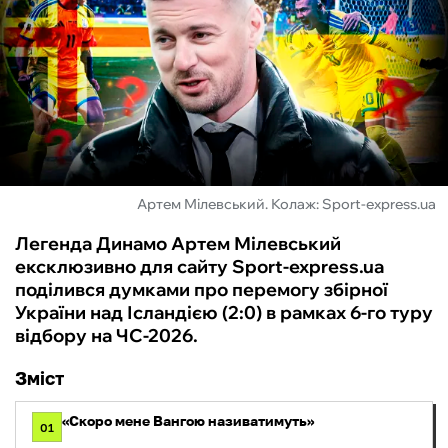
ФУТЗАЛ
ІНШІ
БУКМЕКЕРИ
Артем Мілевський. Колаж: Sport-express.ua
Легенда Динамо Артем Мілевський
ексклюзивно для сайту Sport-express.ua
поділився думками про перемогу збірної
України над Ісландією (2:0) в рамках 6-го туру
відбору на ЧС-2026.
Зміст
«Скоро мене Вангою називатимуть»
01