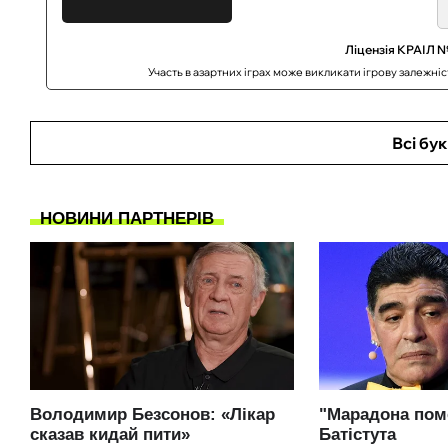
Ліцензія КРАІЛ №
Участь в азартних іграх може викликати ігрову залежні
Всі бу