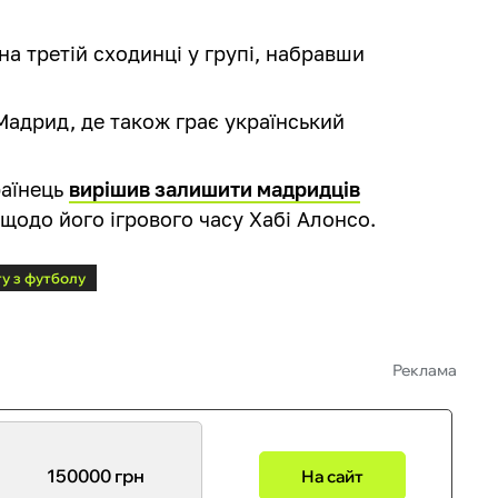
а третій сходинці у групі, набравши
Мадрид, де також грає український
раїнець
вирішив залишити мадридців
щодо його ігрового часу Хабі Алонсо.
ту з футболу
Реклама
150000 грн
На сайт