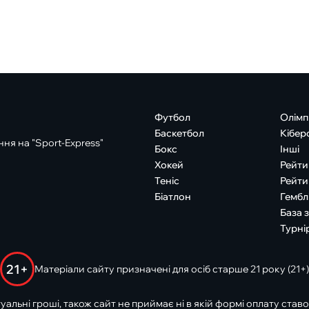
Футбол
Олімп
Баскетбол
Кібер
ня на "Sport-Express"
Бокс
Інші
Хокей
Рейти
Теніс
Рейти
Біатлон
Гембл
База 
Турні
21+
Матеріали сайту призначені для осіб старше 21 року (21+)
туальні гроші, також сайт не приймає ні в якій формі оплату ставо