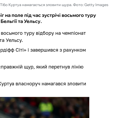
Тібо Куртуа намагається зловити щура. Фото: Getty Images
г на поле під час зустрічі восьмого туру
Бельгії та Уельсу.
 восьмого туру відбору на чемпіонат
та Уельсу.
рдіфф Сіті» і завершився з рахунком
 справжній щур, який перетнув лінію
 Куртуа власноруч намагався зловити