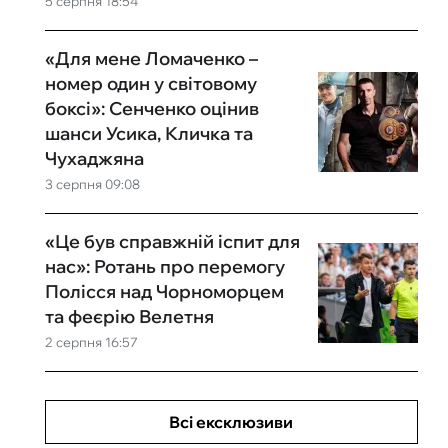
5 серпня 18:54
«Для мене Ломаченко –
номер один у світовому
боксі»: Сенченко оцінив
шанси Усика, Кличка та
Чухаджяна
3 серпня 09:08
«Це був справжній іспит для
нас»: Ротань про перемогу
Полісся над Чорноморцем
та феєрію Велетня
2 серпня 16:57
Всі ексклюзиви