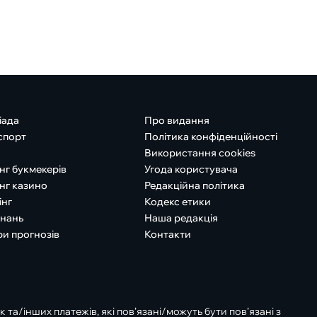
іада
Про видання
спорт
Політика конфіденційності
Використання cookies
нг букмекерів
Угода користувача
нг казино
Редакційна політика
інг
Кодекс етики
знань
Наша редакція
ри прогнозів
Контакти
к та/інших платежів, які пов’язані/можуть бути пов’язані з