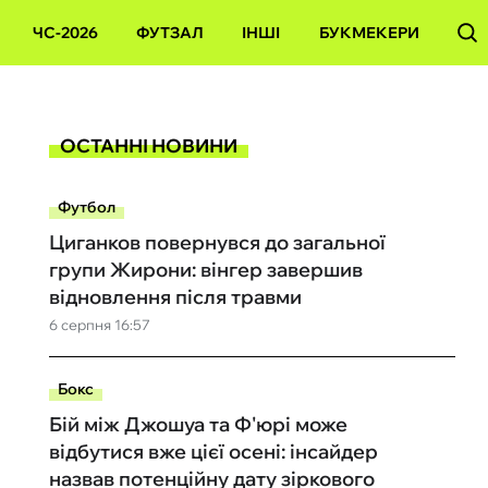
ЧС-2026
ФУТЗАЛ
ІНШІ
БУКМЕКЕРИ
ОСТАННІ НОВИНИ
Футбол
Циганков повернувся до загальної
групи Жирони: вінгер завершив
відновлення після травми
6 серпня 16:57
Бокс
Бій між Джошуа та Ф'юрі може
відбутися вже цієї осені: інсайдер
назвав потенційну дату зіркового