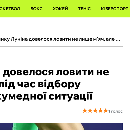
СКЕТБОЛ
БОКС
ХОКЕЙ
ТЕНІС
КІБЕРСПОРТ
Одноклубнику Луніна довелося ловити не лише м'яч, але й щура під час відбору ЧС-2026: епічне фото кумедної ситуації
довелося ловити не
під час відбору
кумедної ситуації
★
★
★
★
★
★
★
★
★
★
1 голос