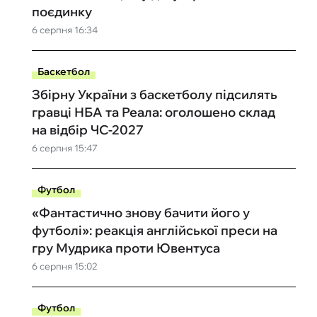
поєдинку
6 серпня 16:34
Баскетбол
Збірну України з баскетболу підсилять
гравці НБА та Реала: оголошено склад
на відбір ЧС-2027
6 серпня 15:47
Футбол
«Фантастично знову бачити його у
футболі»: реакція англійської преси на
гру Мудрика проти Ювентуса
6 серпня 15:02
Футбол