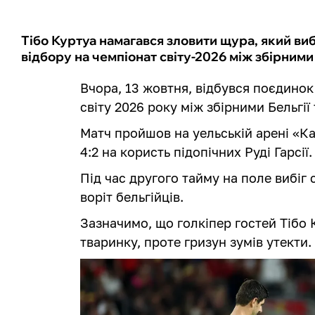
Тібо Куртуа намагався зловити щура, який вибі
відбору на чемпіонат світу-2026 між збірними 
Вчора, 13 жовтня, відбувся поєдинок
світу 2026 року між збірними Бельгії 
Матч пройшов на уельській арені «Ка
4:2 на користь підопічних Руді Гарсії.
Під час другого тайму на поле вибіг
воріт бельгійців.
Зазначимо, що голкіпер гостей Тібо
тваринку, проте гризун зумів утекти.