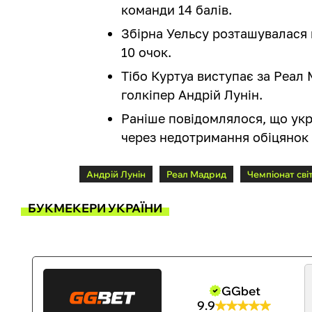
команди 14 балів.
Збірна Уельсу розташувалася н
10 очок.
Тібо Куртуа виступає за Реал 
голкіпер Андрій Лунін.
Раніше повідомлялося, що ук
через недотримання обіцянок 
Андрій Лунін
Реал Мадрид
Чемпіонат сві
БУКМЕКЕРИ УКРАЇНИ
GGbet
9.9