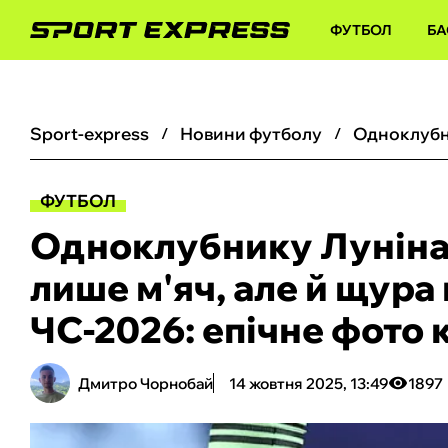
ФУТБОЛ
БА
sport-express
новини футболу
ФУТБОЛ
Одноклубнику Луніна 
лише м'яч, але й щура 
ЧС-2026: епічне фото 
Дмитро Чорнобай
14 жовтня 2025, 13:49
1897