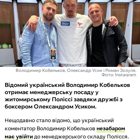
ФУТЗАЛ
ІНШІ
БУКМЕКЕРИ
Володимир Кобельков, Олександр Усик і Роман Зозуля.
Фото: Instagram
Відомий український Володимир Кобельков
отримає менеджерську посаду у
житомирському Поліссі завдяки дружбі з
боксером Олександром Усиком.
Нещодавно стало відомо, що український
коментатор Володимир Кобельков
незабаром
має увійти
до менеджерського складу Полісся.