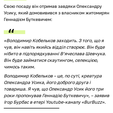
Свою посаду він отримав завдяки Олександру
Усику, який домовивився з власником житомирян
Геннадієм Буткевичем:
«Володимир Кобельков заходить. З того, що я
чув, він навіть якийсь відділ створює. Він буде
нібито в підпорядкуванні В’ячеслава Шевчука.
Він буде займатися скаутингом, селекцією,
чимось таким.
Володимир Кобельков – це, по суті, креатура
Олександра Усика, його доброго друга і
товариша. Я чув, що Олександр Усик його три
роки пропонував Геннадію Буткевичу», – заявив
Ігор Бурбас в етері Youtube-каналу «BurBuzz».