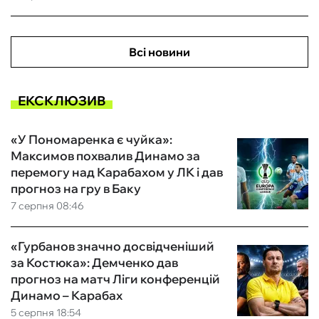
Всі новини
ЕКСКЛЮЗИВ
«У Пономаренка є чуйка»:
Максимов похвалив Динамо за
перемогу над Карабахом у ЛК і дав
прогноз на гру в Баку
7 серпня 08:46
«Гурбанов значно досвідченіший
за Костюка»: Демченко дав
прогноз на матч Ліги конференцій
Динамо – Карабах
5 серпня 18:54