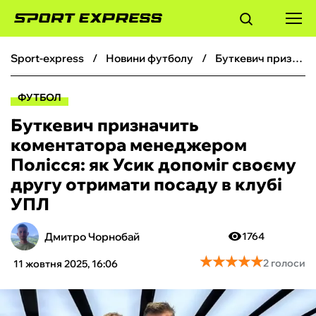
sport-express
новини футболу
Буткевич призначить коментатора менеджером Полісся: як Усик допоміг своєму другу отримати посаду в клубі УПЛ
ФУТБОЛ
ФУТБОЛ
БАСКЕТБОЛ
Буткевич призначить
коментатора менеджером
БОКС
Полісся: як Усик допоміг своєму
другу отримати посаду в клубі
ХОКЕЙ
УПЛ
ТЕНІС
Дмитро Чорнобай
1764
★
★
★
★
★
★
★
★
★
★
2 голоси
11 жовтня 2025, 16:06
КІБЕРСПОРТ
ЧС-2026