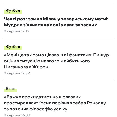
Футбол
Челсі розгромив Мілан у товариському матчі:
Мудрик з'явився на полі з лави запасних
8 серпня 17:15
Футбол
«Мені це так само цікаво, як і фанатам»: Пищур
оцінив ситуацію навколо майбутнього
Циганкова в Жироні
8 серпня 17:02
Бокс
«Важче прокидатися на шовкових
простирадлах»: Усик порівняв себе з Роналду
та пояснив філософію успіху
8 серпня 16:38