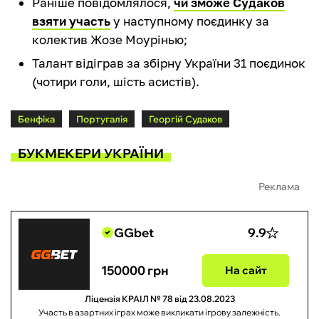
Раніше повідомлялося,
чи зможе Судаков
взяти участь
у наступному поєдинку за
колектив Жозе Моурінью;
Талант відіграв за збірну України 31 поєдинок
(чотири голи, шість асистів).
Бенфіка
Португалія
Георгій Судаков
БУКМЕКЕРИ УКРАЇНИ
Реклама
GGbet
9.9
150000 грн
На сайт
Ліцензія КРАІЛ № 78 від 23.08.2023
Участь в азартних іграх може викликати ігрову залежність.