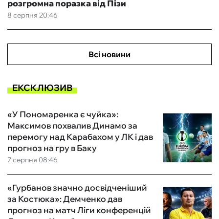
розгромна поразка від Пізи
8 серпня 20:46
Всі новини
ЕКСКЛЮЗИВ
«У Пономаренка є чуйка»:
Максимов похвалив Динамо за
перемогу над Карабахом у ЛК і дав
прогноз на гру в Баку
7 серпня 08:46
«Гурбанов значно досвідченіший
за Костюка»: Демченко дав
прогноз на матч Ліги конференцій