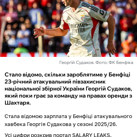
ФУТЗАЛ
ІНШІ
БУКМЕКЕРИ
Георгій Судаков. Фото: ФК Бенфіка
Стало відомо, скільки зароблятиме у Бенфіці
23-річний атакувальний півзахисник
національної збірної України Георгій Судаков,
який поки грає за команду на правах оренди з
Шахтаря.
Стала відомою зарплата у Бенфіці атакувального
хавбека Георгія Судакова у сезоні 2025/26.
Усі цифри розкрив портал SALARY LEAKS.