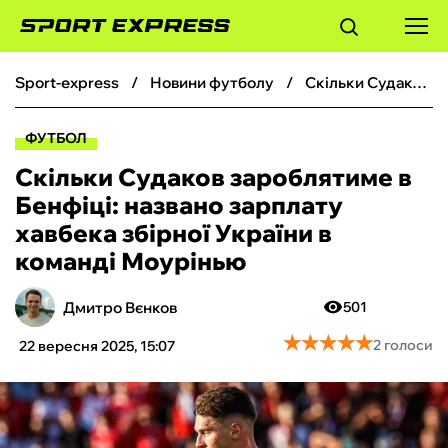
sport-express
новини футболу
Скільки Судаков зароблятиме в Бенфіці: названо зарплату хавбека збірної України в команді Моурінью
ФУТБОЛ
ФУТБОЛ
БАСКЕТБОЛ
Скільки Судаков зароблятиме в
Бенфіці: названо зарплату
БОКС
хавбека збірної України в
команді Моурінью
ХОКЕЙ
Дмитро Вєнков
501
ТЕНІС
★
★
★
★
★
★
★
★
★
★
2 голоси
22 вересня 2025, 15:07
КІБЕРСПОРТ
ЧС-2026