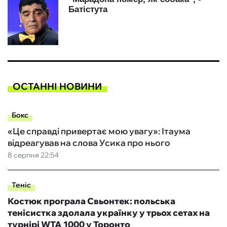
ОСТАННІ НОВИНИ
Бокс
«Це справді привертає мою увагу»: Ітаума
відреагував на слова Усика про нього
8 серпня 22:54
Теніс
Костюк програла Свьонтек: польська
тенісистка здолала українку у трьох сетах на
турнірі WTA 1000 у Торонто