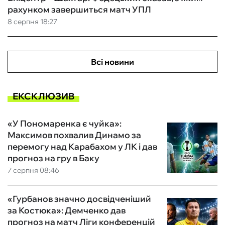
рахунком завершиться матч УПЛ
8 серпня 18:27
Всі новини
ЕКСКЛЮЗИВ
«У Пономаренка є чуйка»:
Максимов похвалив Динамо за
перемогу над Карабахом у ЛК і дав
прогноз на гру в Баку
7 серпня 08:46
«Гурбанов значно досвідченіший
за Костюка»: Демченко дав
прогноз на матч Ліги конференцій