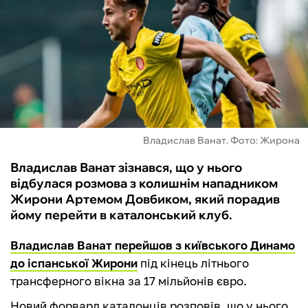
ФУТЗАЛ
ІНШІ
БУКМЕКЕРИ
Владислав Ванат. Фото: Жирона
Владислав Ванат зізнався, що у нього
відбулася розмова з колишнім нападником
Жирони Артемом Довбиком, який порадив
йому перейти в каталонський клуб.
Владислав Ванат перейшов з київського Динамо
до іспанської Жирони
під кінець літнього
трансферного вікна за 17 мільйонів євро.
Новий форвард каталонців розповів, що у нього