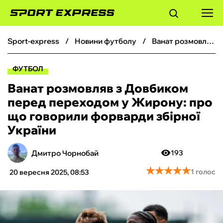
sport-express
новини футболу
Ванат розмовляв з Довбиком перед переходом у Жирону: про що говорили форварди збірної України
ФУТБОЛ
ФУТБОЛ
БАСКЕТБОЛ
Ванат розмовляв з Довбиком
перед переходом у Жирону: про
БОКС
що говорили форварди збірної
України
ХОКЕЙ
Дмитро Чорнобай
193
ТЕНІС
★
★
★
★
★
★
★
★
★
★
1 голос
20 вересня 2025, 08:53
КІБЕРСПОРТ
ЧС-2026