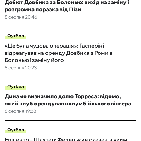
Дебют Довбика за Болонью: вихід на заміну і
розгромна поразка від Пізи
8 серпня 20:46
Футбол
«Це була чудова операція»: Гасперіні
відреагував на оренду Довбика з Роми в
Болонью і заміну його
8 серпня 20:23
Футбол
Динамо визначило долю Торреса: відомо,
який клуб орендував колумбійського вінгера
8 серпня 19:58
Футбол
Епіцентр – Шахтар: Федецький сказав, з яким