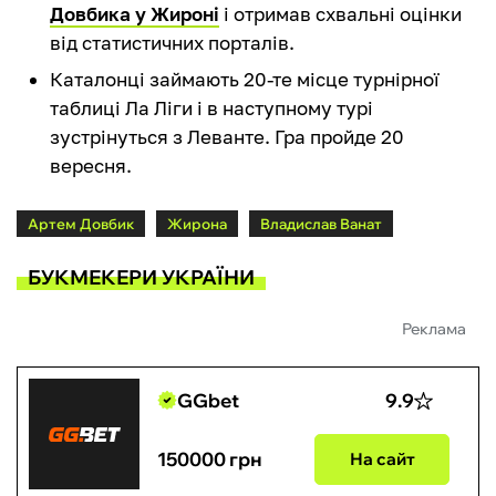
Довбика у Жироні
і отримав схвальні оцінки
від статистичних порталів.
Каталонці займають 20-те місце турнірної
таблиці Ла Ліги і в наступному турі
зустрінуться з Леванте. Гра пройде 20
вересня.
Артем Довбик
Жирона
Владислав Ванат
БУКМЕКЕРИ УКРАЇНИ
Реклама
GGbet
9.9
150000 грн
На сайт