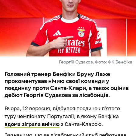
ФУТЗАЛ
ІНШІ
БУКМЕКЕРИ
Георгій Судаков. Фото: ФК Бенфіка
Головний тренер Бенфіки Бруну Лаже
прокоментував нічию своєї команди у
поєдинку проти Санта-Клари, а також оцінив
дебют Георгія Судакова за лісабонців.
Вчора, 12 вересня, відбувся поєдинок п'ятого
туру чемпіонату Португалії, в якому Бенфіка
вдома зіграла внічию
з Санта-Кларою.
Зазначимо, що за лісабонський клуб дебютував