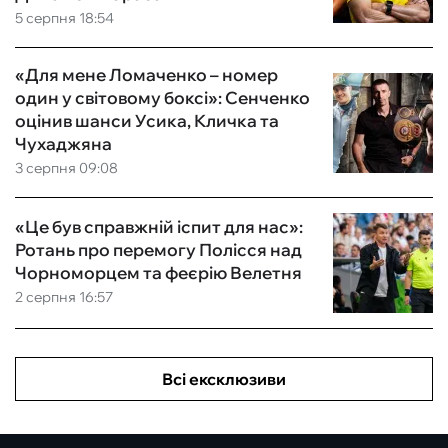
5 серпня 18:54
«Для мене Ломаченко – номер
один у світовому боксі»: Сенченко
оцінив шанси Усика, Кличка та
Чухаджяна
3 серпня 09:08
«Це був справжній іспит для нас»:
Ротань про перемогу Полісся над
Чорноморцем та феєрію Велетня
2 серпня 16:57
Всі ексклюзиви