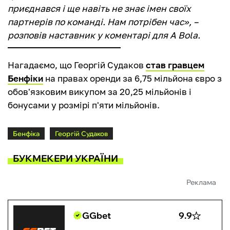
приєднався і ще навіть не знає імен своїх
партнерів по команді. Нам потрібен час», –
розповів наставник у коментарі для A Bola.
Нагадаємо, що Георгій Судаков
став гравцем
Бенфіки
на правах оренди за 6,75 мільйона євро з
обов'язковим викупом за 20,25 мільйонів і
бонусами у розмірі п'яти мільйонів.
Бенфіка
Георгій Судаков
БУКМЕКЕРИ УКРАЇНИ
Реклама
GGbet
9.9