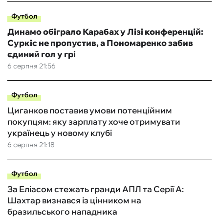
Футбол
Динамо обіграло Карабах у Лізі конференцій:
Суркіс не пропустив, а Пономаренко забив
єдиний гол у грі
6 серпня 21:56
Футбол
Циганков поставив умови потенційним
покупцям: яку зарплату хоче отримувати
українець у новому клубі
6 серпня 21:18
Футбол
За Еліасом стежать гранди АПЛ та Серії А:
Шахтар визнався із цінником на
бразильського нападника