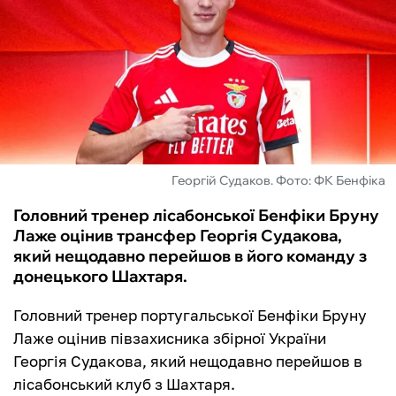
ФУТЗАЛ
ІНШІ
БУКМЕКЕРИ
Георгій Судаков. Фото: ФК Бенфіка
Головний тренер лісабонської Бенфіки Бруну
Лаже оцінив трансфер Георгія Судакова,
який нещодавно перейшов в його команду з
донецького Шахтаря.
Головний тренер португальської Бенфіки Бруну
Лаже оцінив півзахисника збірної України
Георгія Судакова, який нещодавно перейшов в
лісабонський клуб з Шахтаря.