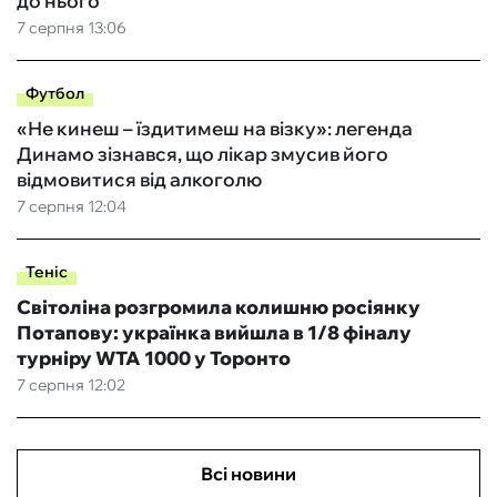
до нього
7 серпня 13:06
Футбол
«Не кинеш – їздитимеш на візку»: легенда
Динамо зізнався, що лікар змусив його
відмовитися від алкоголю
7 серпня 12:04
Теніс
Світоліна розгромила колишню росіянку
Потапову: українка вийшла в 1/8 фіналу
турніру WTA 1000 у Торонто
7 серпня 12:02
Всі новини