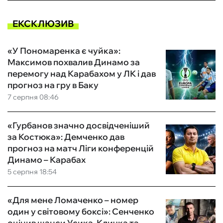
ЕКСКЛЮЗИВ
«У Пономаренка є чуйка»:
Максимов похвалив Динамо за
перемогу над Карабахом у ЛК і дав
прогноз на гру в Баку
7 серпня 08:46
«Гурбанов значно досвідченіший
за Костюка»: Демченко дав
прогноз на матч Ліги конференцій
Динамо – Карабах
5 серпня 18:54
«Для мене Ломаченко – номер
один у світовому боксі»: Сенченко
оцінив шанси Усика, Кличка та