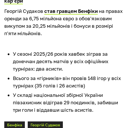
кар’єри
Георгій Судаков
став гравцем Бенфіки
на правах
оренди за 6,75 мільйона євро з обов'язковим
викупом за 20,25 мільйонів і бонуси в розмірі
п'яти мільйонів.
У сезоні 2025/26 років хавбек зіграв за
донеччан десять матчів у всіх офіційних
турнірах: два асисти.
Всього за «гірників» він провів 148 ігор у всіх
турнірах (35 голів і 26 асистів)
У складі національної збірної України
півзахисник відіграв 29 поєдинків, забивши
три голи і віддавши шість асистів.
Бенфіка
Георгій Судаков