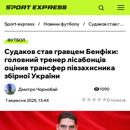
sport-express
новини футболу
Судаков став гравцем Бенфіки: головний тренер лісабонців оцінив трансфер півзахисника збірної України
ФУТБОЛ
ФУТБОЛ
БАСКЕТБОЛ
Судаков став гравцем Бенфіки:
головний тренер лісабонців
БОКС
оцінив трансфер півзахисника
збірної України
ХОКЕЙ
Дмитро Чорнобай
1090
ТЕНІС
★
★
★
★
★
★
★
★
★
★
0 голосів
1 вересня 2025, 13:44
КІБЕРСПОРТ
ЧС-2026