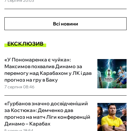
7 серпня 20:03
Всі новини
ЕКСКЛЮЗИВ
«У Пономаренка є чуйка»:
Максимов похвалив Динамо за
перемогу над Карабахом у ЛК і дав
прогноз на гру в Баку
7 серпня 08:46
«Гурбанов значно досвідченіший
за Костюка»: Демченко дав
прогноз на матч Ліги конференцій
Динамо – Карабах
5 серпня 18:54