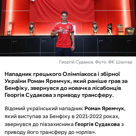
ФУТЗАЛ
ІНШІ
БУКМЕКЕРИ
Георгій Судаков. Фото: ФК Шахтар
Нападник грецького Олімпіакоса і збірної
України Роман Яремчук, який раніше грав за
Бенфіку, звернувся до новачка лісабонців
Георгія Судакова з приводу трансферу.
Відомий український нападник
Роман Яремчук
,
який виступав за Бенфіку в 2021-2022 роках,
звернувся до півзахисника
Георгія Судакова
з
приводу його трансферу до «орлів».