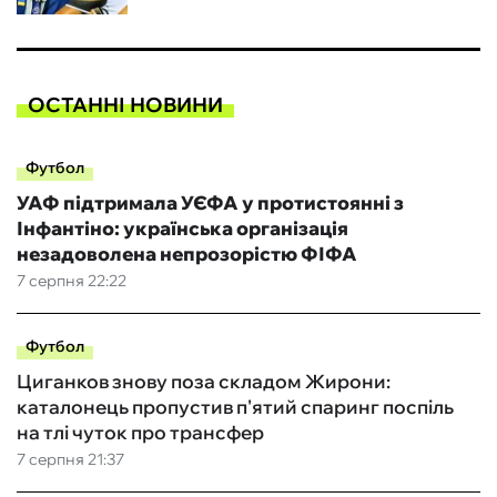
ОСТАННІ НОВИНИ
Футбол
УАФ підтримала УЄФА у протистоянні з
Інфантіно: українська організація
незадоволена непрозорістю ФІФА
7 серпня 22:22
Футбол
Циганков знову поза складом Жирони:
каталонець пропустив п'ятий спаринг поспіль
на тлі чуток про трансфер
7 серпня 21:37