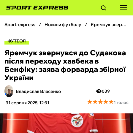
sport-express
новини футболу
Яремчук звернувся до Судакова після переходу хавбека в Бенфіку: заява форварда збірної України
ФУТБОЛ
ФУТБОЛ
БАСКЕТБОЛ
Яремчук звернувся до Судакова
після переходу хавбека в
БОКС
Бенфіку: заява форварда збірної
України
ХОКЕЙ
Владислав Власенко
639
ТЕНІС
★
★
★
★
★
★
★
★
★
★
1 голос
31 серпня 2025, 12:31
КІБЕРСПОРТ
ЧС-2026