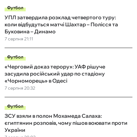
Футбол
УПЛ затвердила розклад четвертого туру:
коли відбудуться матчі Шахтар – Полісся та
Буковина – Динамо
7 серпня 21:11
Футбол
«Черговий доказ терору»: УАФ рішуче
засудила російський удар по стадіону
«Чорноморець» в Одесі
7 серпня 20:32
Футбол
ЗСУ взяли в полон Мохамеда Салаха:
єгиптянин розповів, чому пішов воювати проти
України