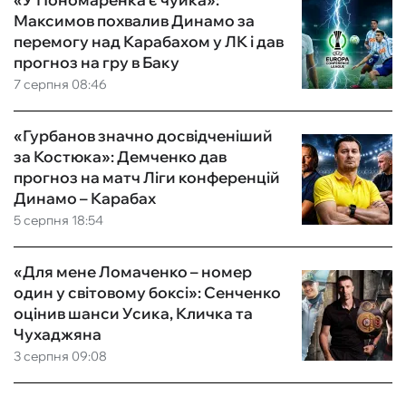
Максимов похвалив Динамо за
перемогу над Карабахом у ЛК і дав
прогноз на гру в Баку
7 серпня 08:46
«Гурбанов значно досвідченіший
за Костюка»: Демченко дав
прогноз на матч Ліги конференцій
Динамо – Карабах
5 серпня 18:54
«Для мене Ломаченко – номер
один у світовому боксі»: Сенченко
оцінив шанси Усика, Кличка та
Чухаджяна
3 серпня 09:08