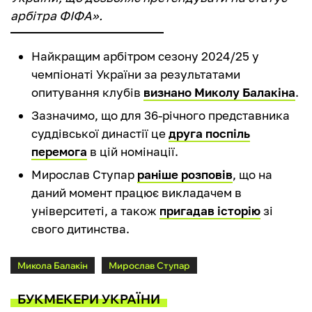
арбітра ФІФА».
Найкращим арбітром сезону 2024/25 у
чемпіонаті України за результатами
опитування клубів
визнано Миколу Балакіна
.
Зазначимо, що для 36-річного представника
суддівської династії це
друга поспіль
перемога
в цій номінації.
Мирослав Ступар
раніше розповів
, що на
даний момент працює викладачем в
університеті, а також
пригадав історію
зі
свого дитинства.
Микола Балакін
Мирослав Ступар
БУКМЕКЕРИ УКРАЇНИ