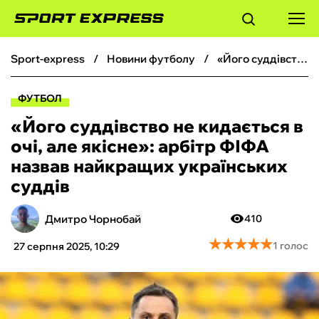
sport-express
новини футболу
«Його суддівство не кидається в очі, але якісне»: арбітр ФІФА назвав найкращих українських суддів
ФУТБОЛ
ФУТБОЛ
БАСКЕТБОЛ
«Його суддівство не кидається в
очі, але якісне»: арбітр ФІФА
БОКС
назвав найкращих українських
суддів
ХОКЕЙ
Дмитро Чорнобай
410
ТЕНІС
★
★
★
★
★
★
★
★
★
★
1 голос
27 серпня 2025, 10:29
КІБЕРСПОРТ
ЧС-2026