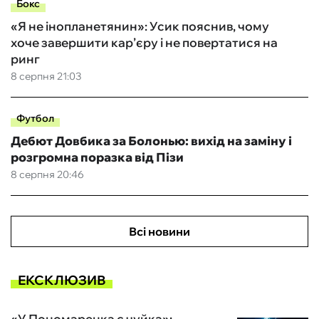
Бокс
«Я не інопланетянин»: Усик пояснив, чому
хоче завершити кар’єру і не повертатися на
ринг
8 серпня 21:03
Футбол
Дебют Довбика за Болонью: вихід на заміну і
розгромна поразка від Пізи
8 серпня 20:46
Всі новини
ЕКСКЛЮЗИВ
«У Пономаренка є чуйка»: