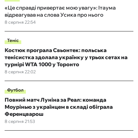
«Це справді привертає мою увагу»: Ітаума
відреагував на слова Усика про нього
8 серпня 22:54
Теніс
Костюк програла Свьонтек: польська
тенісистка здолала українку у трьох сетах на
турнірі WTA 1000 у Торонто
8 серпня 22:02
Футбол
Повний матч Луніна за Реал: команда
Моурінью з українцем в складі обіграла
Ференцварош
8 серпня 21:53