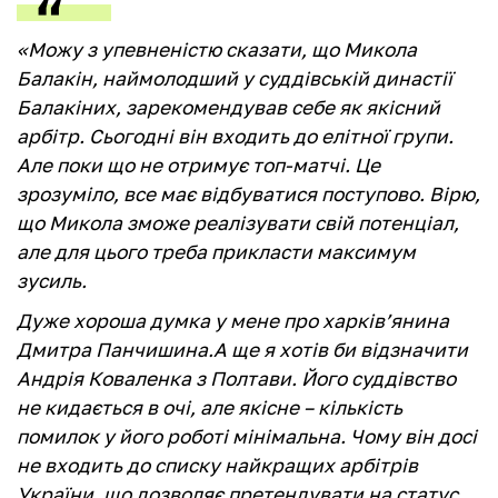
«Можу з упевненістю сказати, що Микола
Балакін, наймолодший у суддівській династії
Балакіних, зарекомендував себе як якісний
арбітр. Сьогодні він входить до елітної групи.
Але поки що не отримує топ-матчі. Це
зрозуміло, все має відбуватися поступово. Вірю,
що Микола зможе реалізувати свій потенціал,
але для цього треба прикласти максимум
зусиль.
Дуже хороша думка у мене про харків’янина
Дмитра Панчишина.А ще я хотів би відзначити
Андрія Коваленка з Полтави. Його суддівство
не кидається в очі, але якісне – кількість
помилок у його роботі мінімальна. Чому він досі
не входить до списку найкращих арбітрів
України, що дозволяє претендувати на статус