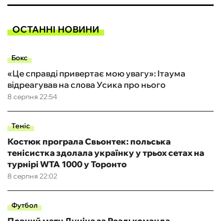
ОСТАННІ НОВИНИ
Бокс
«Це справді привертає мою увагу»: Ітаума
відреагував на слова Усика про нього
8 серпня 22:54
Теніс
Костюк програла Свьонтек: польська
тенісистка здолала українку у трьох сетах на
турнірі WTA 1000 у Торонто
8 серпня 22:02
Футбол
Повний матч Луніна за Реал: команда