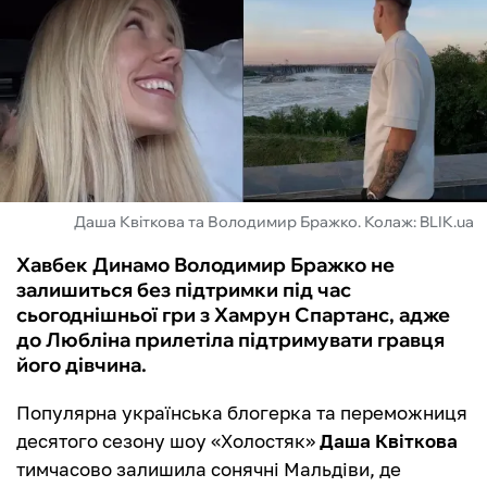
ФУТЗАЛ
ІНШІ
БУКМЕКЕРИ
Даша Квіткова та Володимир Бражко. Колаж: BLIK.ua
Хавбек Динамо Володимир Бражко не
залишиться без підтримки під час
сьогоднішньої гри з Хамрун Спартанс, адже
до Любліна прилетіла підтримувати гравця
його дівчина.
Популярна українська блогерка та переможниця
десятого сезону шоу «Холостяк»
Даша Квіткова
тимчасово залишила сонячні Мальдіви, де