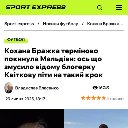
sport-express
новини футболу
Кохана Бражка терміново покинула Мальдіви: ось що змусило відому блогерку Квіткову піти на такий крок
ФУТБОЛ
ФУТБОЛ
БАСКЕТБОЛ
Кохана Бражка терміново
покинула Мальдіви: ось що
БОКС
змусило відому блогерку
Квіткову піти на такий крок
ХОКЕЙ
Владислав Власенко
16749
ТЕНІС
★
★
★
★
★
★
★
★
★
★
4 голоси
29 липня 2025, 18:17
КІБЕРСПОРТ
ЧС-2026