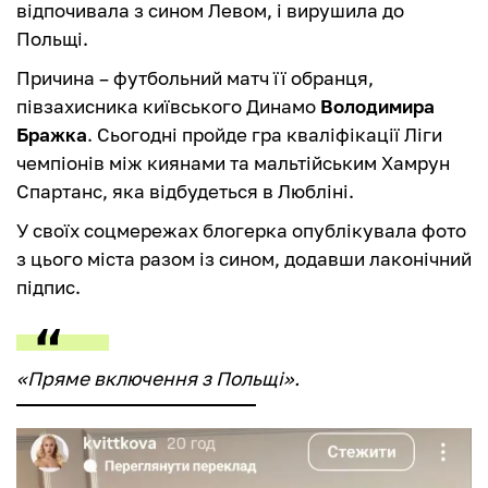
відпочивала з сином Левом, і вирушила до
Польщі.
Причина – футбольний матч її обранця,
півзахисника київського Динамо
Володимира
Бражка
. Сьогодні пройде гра кваліфікації Ліги
чемпіонів між киянами та мальтійським Хамрун
Спартанс, яка відбудеться в Любліні.
У своїх соцмережах блогерка опублікувала фото
з цього міста разом із сином, додавши лаконічний
підпис.
«Пряме включення з Польщі».