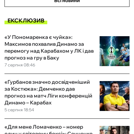
Всі новини
ЕКСКЛЮЗИВ
«У Пономаренка є чуйка»:
Максимов похвалив Динамо за
перемогу над Карабахом у ЛК і дав
прогноз на гру в Баку
7 серпня 08:46
«Гурбанов значно досвідченіший
за Костюка»: Демченко дав
прогноз на матч Ліги конференцій
Динамо – Карабах
5 серпня 18:54
«Для мене Ломаченко – номер
один у світовому боксі»: Сенченко