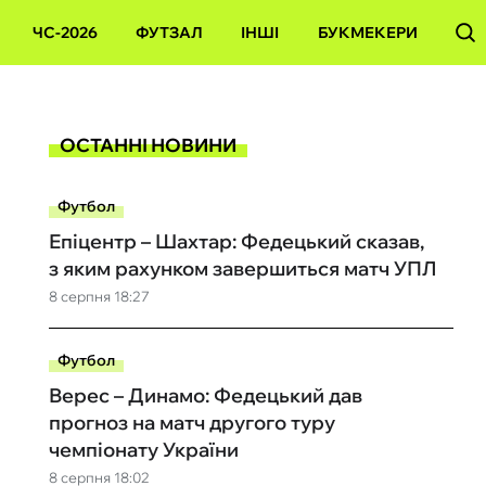
ЧС-2026
ФУТЗАЛ
ІНШІ
БУКМЕКЕРИ
ОСТАННІ НОВИНИ
Футбол
Епіцентр – Шахтар: Федецький сказав,
з яким рахунком завершиться матч УПЛ
8 серпня 18:27
Футбол
Верес – Динамо: Федецький дав
прогноз на матч другого туру
чемпіонату України
8 серпня 18:02