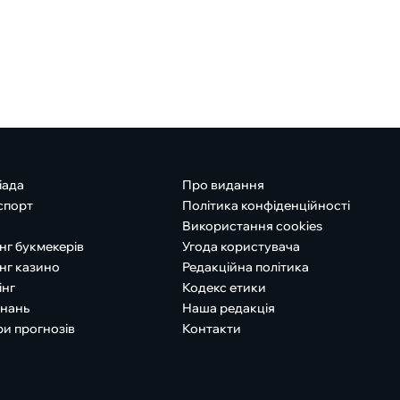
іада
Про видання
спорт
Політика конфіденційності
Використання cookies
нг букмекерів
Угода користувача
нг казино
Редакційна політика
інг
Кодекс етики
знань
Наша редакція
ри прогнозів
Контакти