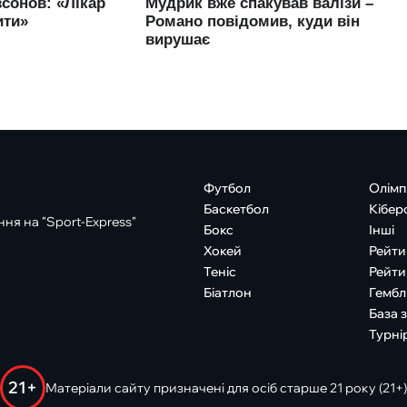
Футбол
Олімп
Баскетбол
Кібер
ня на "Sport-Express"
Бокс
Інші
Хокей
Рейти
Теніс
Рейти
Біатлон
Гембл
База 
Турні
21+
Матеріали сайту призначені для осіб старше 21 року (21+)