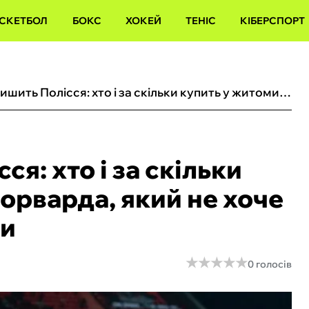
СКЕТБОЛ
БОКС
ХОКЕЙ
ТЕНІС
КІБЕРСПОРТ
Батіста залишить Полісся: хто і за скільки купить у житомирян форварда, який не хоче повертатися до України
ся: хто і за скільки
орварда, який не хоче
ни
★
★
★
★
★
★
★
★
★
★
0 голосів