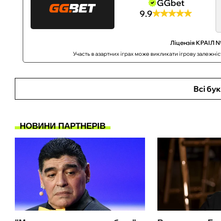
GGbet
9.9
Ліцензія КРАІЛ №
Участь в азартних іграх може викликати ігрову залежні
Всі бу