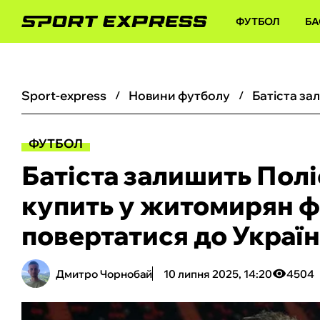
ФУТБОЛ
БА
sport-express
новини футболу
ФУТБОЛ
Батіста залишить Поліс
купить у житомирян ф
повертатися до Украї
Дмитро Чорнобай
10 липня 2025, 14:20
4504