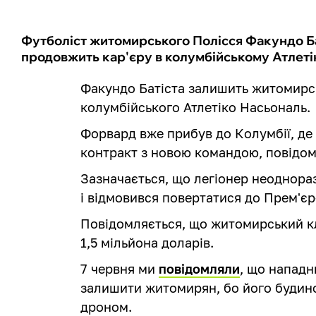
Футболіст житомирського Полісся Факундо Ба
продовжить кар'єру в колумбійському Атлеті
Факундо Батіста залишить житомирсь
колумбійського Атлетіко Насьональ.
Форвард вже прибув до Колумбії, де
контракт з новою командою, повідом
Зазначається, що легіонер неоднора
і відмовився повертатися до Прем'єр-
Повідомляється, що житомирський кл
1,5 мільйона доларів.
7 червня ми
повідомляли
, що нападн
залишити житомирян, бо його будин
дроном.