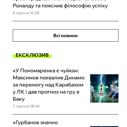
Роналду та пояснив філософію успіху
8 серпня 16:38
Всі новини
ЕКСКЛЮЗИВ
«У Пономаренка є чуйка»:
Максимов похвалив Динамо
за перемогу над Карабахом
у ЛК і дав прогноз на гру в
Баку
7 серпня 08:46
«Гурбанов значно