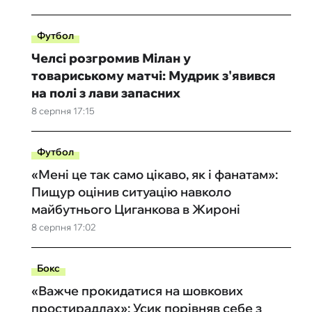
Футбол
Челсі розгромив Мілан у
товариському матчі: Мудрик з'явився
на полі з лави запасних
8 серпня 17:15
Футбол
«Мені це так само цікаво, як і фанатам»:
Пищур оцінив ситуацію навколо
майбутнього Циганкова в Жироні
8 серпня 17:02
Бокс
«Важче прокидатися на шовкових
простирадлах»: Усик порівняв себе з