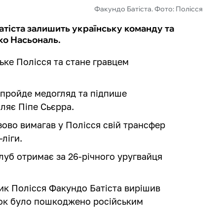
Факундо Батіста. Фото: Полісся
тіста залишить українську команду та
ко Насьональ.
ке Полісся та стане гравцем
 пройде медогляд та підпише
ляє Піпе Сьєрра.
зово вимагав у Полісся свій трансфер
ліги.
уб отримає за 26-річного уругвайця
ик Полісся Факундо Батіста вирішив
ок було пошкоджено російським