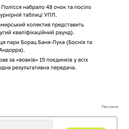
 Полісся набрало 48 очок та посіло
турнірній таблиці УПЛ.
омирський колектив представить
ругий кваліфікаційний раунд).
ця пари Борац Баня-Лука (Боснія та
(Андорра).
рав за «вовків» 15 поєдинків у всіх
 одна результативна передача.
Реклама