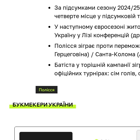
За підсумками сезону 2024/25
четверте місце у підсумковій 
У наступному євросезоні жит
Україну у Лізі конференцій (д
Полісся зіграє проти перемож
Герцеговіна) / Санта-Колома 
Батіста у торішній кампанії зіг
офіційних турнірах: сім голів,
Полісся
БУКМЕКЕРИ УКРАЇНИ