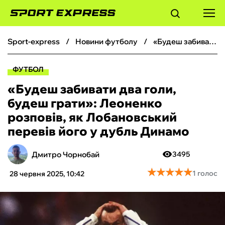
sport-express
новини футболу
«Будеш забивати два голи, будеш грати»: Леоненко розповів, як Лобановський перевів його у дубль Динамо
ФУТБОЛ
ФУТБОЛ
БАСКЕТБОЛ
«Будеш забивати два голи,
будеш грати»: Леоненко
БОКС
розповів, як Лобановський
перевів його у дубль Динамо
ХОКЕЙ
Дмитро Чорнобай
3495
ТЕНІС
★
★
★
★
★
★
★
★
★
★
1 голос
28 червня 2025, 10:42
КІБЕРСПОРТ
ЧС-2026