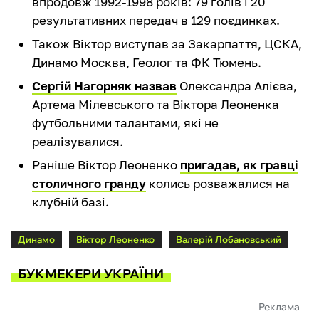
впродовж 1992-1998 років: 79 голів і 20
результативних передач в 129 поєдинках.
Також Віктор виступав за Закарпаття, ЦСКА,
Динамо Москва, Геолог та ФК Тюмень.
Сергій Нагорняк назвав
Олександра Алієва,
Артема Мілевського та Віктора Леоненка
футбольними талантами, які не
реалізувалися.
Раніше Віктор Леоненко
пригадав, як гравці
столичного гранду
колись розважалися на
клубній базі.
Динамо
Віктор Леоненко
Валерій Лобановський
БУКМЕКЕРИ УКРАЇНИ
Реклама