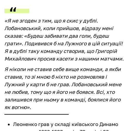
«Я не згоден з тим, що я скис у дублі.
Лобановський, коли прийшов, відразу мені
сказав: «Будеш забивати два голи, будеш
грати». Подивився б на Лужного в цій ситуації!
Я в дублі таку команду створив, що Григорій
Михайлович просив касети з нашими матчами.
Я ніколи не ставив себе вище команди, а якби
ставив, то зі мною б ніхто не розмовляв і
Лужний у карти б не грав. Лобановський мене
не любив, тому що я його не боявся. Всі, хто
залишився при ньому в команді, боялися його
як вогню».
Леоненко грав у складі київського Динамо