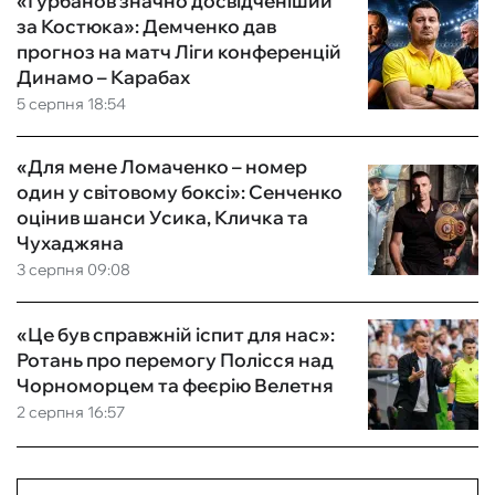
«Гурбанов значно досвідченіший
за Костюка»: Демченко дав
прогноз на матч Ліги конференцій
Динамо – Карабах
5 серпня 18:54
«Для мене Ломаченко – номер
один у світовому боксі»: Сенченко
оцінив шанси Усика, Кличка та
Чухаджяна
3 серпня 09:08
«Це був справжній іспит для нас»:
Ротань про перемогу Полісся над
Чорноморцем та феєрію Велетня
2 серпня 16:57