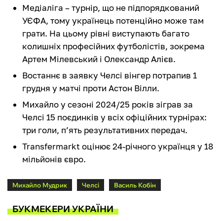
Медіаліга – турнір, що не підпорядкований
УЄФА, тому українець потенційно може там
грати. На цьому рівні виступають багато
колишніх професійних футболістів, зокрема
Артем Мілевський і Олександр Алієв.
Востаннє в заявку Челсі вінгер потрапив 1
грудня у матчі проти Астон Вілли.
Михайло у сезоні 2024/25 років зіграв за
Челсі 15 поєдинків у всіх офіційних турнірах:
три голи, п’ять результативних передач.
Transfermarkt оцінює 24-річного українця у 18
мільйонів євро.
Михайло Мудрик
Челсі
Василь Кобін
БУКМЕКЕРИ УКРАЇНИ