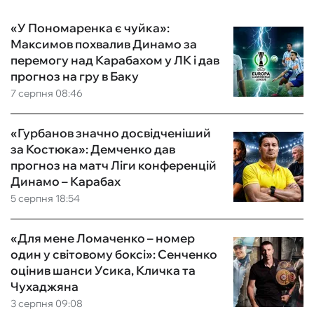
«У Пономаренка є чуйка»:
Максимов похвалив Динамо за
перемогу над Карабахом у ЛК і дав
прогноз на гру в Баку
7 серпня 08:46
«Гурбанов значно досвідченіший
за Костюка»: Демченко дав
прогноз на матч Ліги конференцій
Динамо – Карабах
5 серпня 18:54
«Для мене Ломаченко – номер
один у світовому боксі»: Сенченко
оцінив шанси Усика, Кличка та
Чухаджяна
3 серпня 09:08