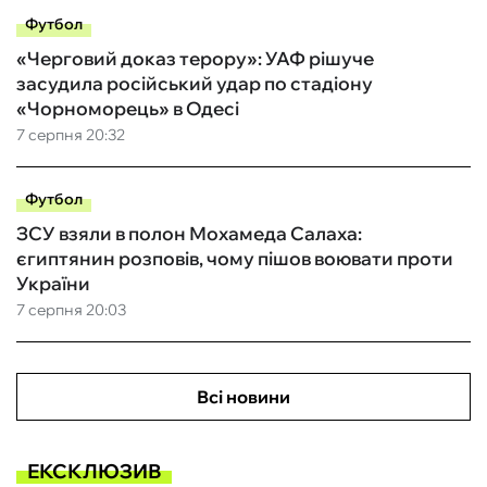
Футбол
«Черговий доказ терору»: УАФ рішуче
засудила російський удар по стадіону
«Чорноморець» в Одесі
7 серпня 20:32
Футбол
ЗСУ взяли в полон Мохамеда Салаха:
єгиптянин розповів, чому пішов воювати проти
України
7 серпня 20:03
Всі новини
ЕКСКЛЮЗИВ