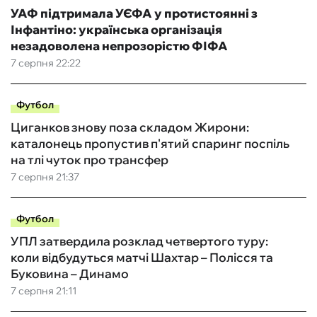
УАФ підтримала УЄФА у протистоянні з
Інфантіно: українська організація
незадоволена непрозорістю ФІФА
7 серпня 22:22
Футбол
Циганков знову поза складом Жирони:
каталонець пропустив п'ятий спаринг поспіль
на тлі чуток про трансфер
7 серпня 21:37
Футбол
УПЛ затвердила розклад четвертого туру:
коли відбудуться матчі Шахтар – Полісся та
Буковина – Динамо
7 серпня 21:11