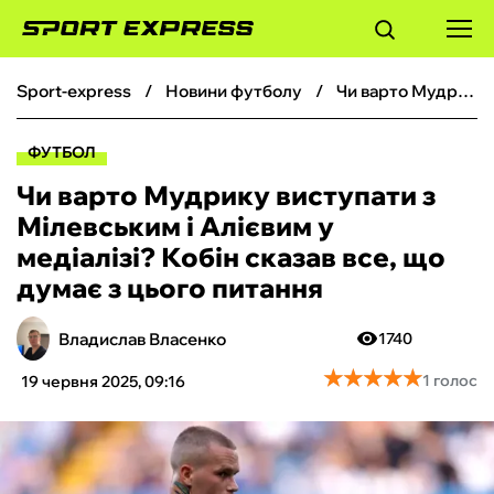
sport-express
новини футболу
Чи варто Мудрику виступати з Мілевським і Алієвим у медіалізі? Кобін сказав все, що думає з цього питання
ФУТБОЛ
ФУТБОЛ
БАСКЕТБОЛ
Чи варто Мудрику виступати з
Мілевським і Алієвим у
БОКС
медіалізі? Кобін сказав все, що
думає з цього питання
ХОКЕЙ
Владислав Власенко
1740
ТЕНІС
★
★
★
★
★
★
★
★
★
★
1 голос
19 червня 2025, 09:16
КІБЕРСПОРТ
ЧС-2026