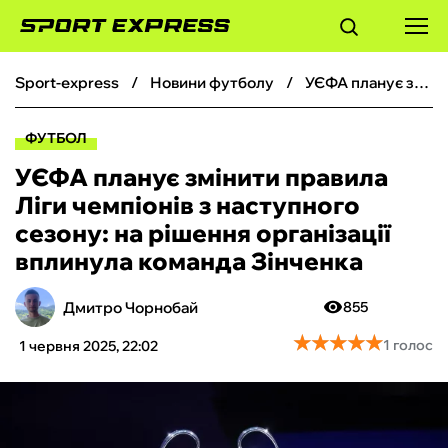
sport-express
новини футболу
УЄФА планує змінити правила Ліги чемпіонів з наступного сезону: на рішення організації вплинула команда Зінченка
ФУТБОЛ
ФУТБОЛ
БАСКЕТБОЛ
УЄФА планує змінити правила
Ліги чемпіонів з наступного
БОКС
сезону: на рішення організації
вплинула команда Зінченка
ХОКЕЙ
Дмитро Чорнобай
855
ТЕНІС
★
★
★
★
★
★
★
★
★
★
1 голос
1 червня 2025, 22:02
КІБЕРСПОРТ
ЧС-2026