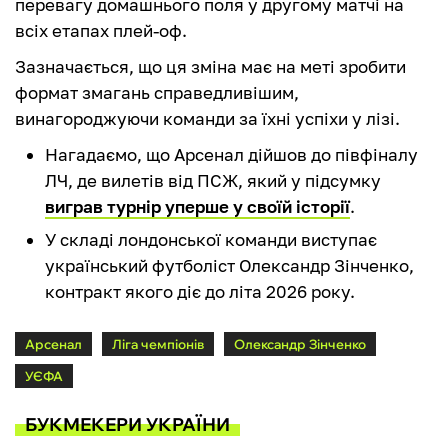
перевагу домашнього поля у другому матчі на
всіх етапах плей-оф.
Зазначається, що ця зміна має на меті зробити
формат змагань справедливішим,
винагороджуючи команди за їхні успіхи у лізі.
Нагадаємо, що Арсенал дійшов до півфіналу
ЛЧ, де вилетів від ПСЖ, який у підсумку
виграв турнір уперше у своїй історії
.
У складі лондонської команди виступає
український футболіст Олександр Зінченко,
контракт якого діє до літа 2026 року.
Арсенал
Ліга чемпіонів
Олександр Зінченко
УЄФА
БУКМЕКЕРИ УКРАЇНИ