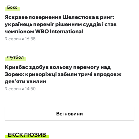
Бокс
Яскраве повернення Шелестюка в ринг:
українець переміг рішенням суддів і став
чемпіоном WBO International
9 серпня 16:38
Футбол
Кривбас здобув вольову перемогу над
Зорею: криворіжці забили тричі впродовж
дев'яти хвилин
9 серпня 14:50
Всі новини
ЕКСКЛЮЗИВ