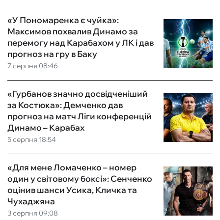
«У Пономаренка є чуйка»:
Максимов похвалив Динамо за
перемогу над Карабахом у ЛК і дав
прогноз на гру в Баку
7 серпня 08:46
«Гурбанов значно досвідченіший
за Костюка»: Демченко дав
прогноз на матч Ліги конференцій
Динамо – Карабах
5 серпня 18:54
«Для мене Ломаченко – номер
один у світовому боксі»: Сенченко
оцінив шанси Усика, Кличка та
Чухаджяна
3 серпня 09:08