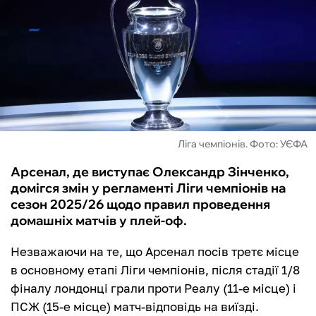
ФУТЗАЛ
ІНШІ
БУКМЕКЕРИ
Ліга чемпіонів. Фото: УЄФА
Арсенал, де виступає Олександр Зінченко,
домігся змін у регламенті Ліги чемпіонів на
сезон 2025/26 щодо правил проведення
домашніх матчів у плей-оф.
Незважаючи на те, що Арсенал посів третє місце
в основному етапі Ліги чемпіонів, після стадії 1/8
фіналу лондонці грали проти Реалу (11-е місце) і
ПСЖ (15-е місце) матч-відповідь на виїзді.