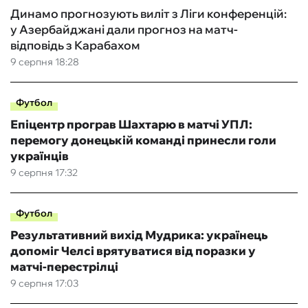
Динамо прогнозують виліт з Ліги конференцій:
у Азербайджані дали прогноз на матч-
відповідь з Карабахом
9 серпня 18:28
Футбол
Епіцентр програв Шахтарю в матчі УПЛ:
перемогу донецькій команді принесли голи
українців
9 серпня 17:32
Футбол
Результативний вихід Мудрика: українець
допоміг Челсі врятуватися від поразки у
матчі-перестрілці
9 серпня 17:03