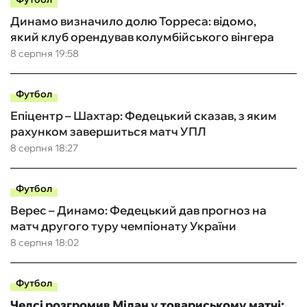
Динамо визначило долю Торреса: відомо,
який клуб орендував колумбійського вінгера
8 серпня 19:58
Футбол
Епіцентр – Шахтар: Федецький сказав, з яким
рахунком завершиться матч УПЛ
8 серпня 18:27
Футбол
Верес – Динамо: Федецький дав прогноз на
матч другого туру чемпіонату України
8 серпня 18:02
Футбол
Челсі розгромив Мілан у товариському матчі: