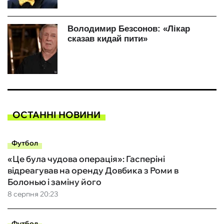
ОСТАННІ НОВИНИ
Футбол
«Це була чудова операція»: Гасперіні
відреагував на оренду Довбика з Роми в
Болонью і заміну його
8 серпня 20:23
Футбол