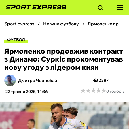
sport-express
новини футболу
Ярмоленко продовжив контракт з Динамо: Суркіс прокоментував нову угоду з лідером киян
ФУТБОЛ
ФУТБОЛ
БАСКЕТБОЛ
Ярмоленко продовжив контракт
з Динамо: Суркіс прокоментував
БОКС
нову угоду з лідером киян
ХОКЕЙ
Дмитро Чорнобай
2387
★
★
★
★
★
★
★
★
★
★
0 голосів
22 травня 2025, 14:36
ТЕНІС
КІБЕРСПОРТ
ЧС-2026