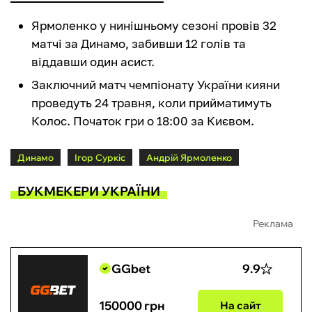
Ярмоленко у нинішньому сезоні провів 32
матчі за Динамо, забивши 12 голів та
віддавши один асист.
Заключний матч чемпіонату України кияни
проведуть 24 травня, коли прийматимуть
Колос. Початок гри о 18:00 за Києвом.
Динамо
Ігор Суркіс
Андрій Ярмоленко
БУКМЕКЕРИ УКРАЇНИ
Реклама
GGbet
9.9
150000 грн
На сайт