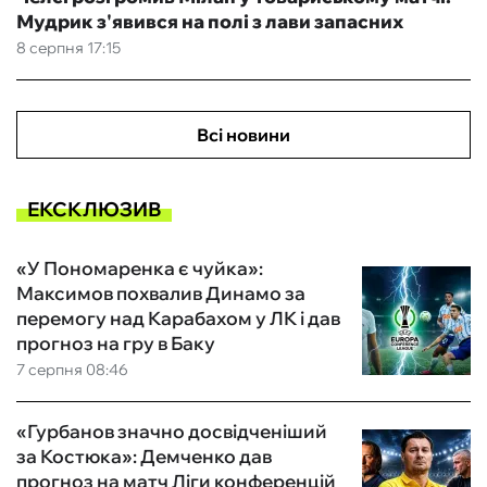
Мудрик з'явився на полі з лави запасних
8 серпня 17:15
Всі новини
ЕКСКЛЮЗИВ
«У Пономаренка є чуйка»:
Максимов похвалив Динамо за
перемогу над Карабахом у ЛК і дав
прогноз на гру в Баку
7 серпня 08:46
«Гурбанов значно досвідченіший
за Костюка»: Демченко дав
прогноз на матч Ліги конференцій