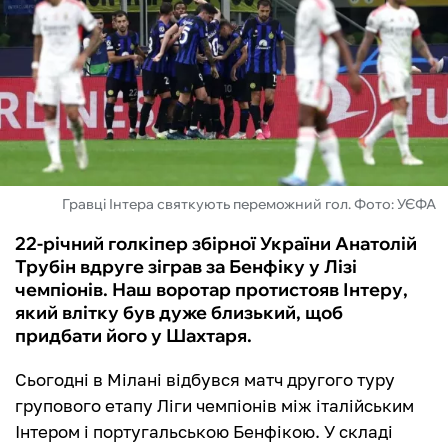
ФУТЗАЛ
ІНШІ
БУКМЕКЕРИ
Гравці Інтера святкують переможний гол. Фото: УЄФА
22-річний голкіпер збірної України Анатолій
Трубін вдруге зіграв за Бенфіку у Лізі
чемпіонів. Наш воротар протистояв Інтеру,
який влітку був дуже близький, щоб
придбати його у Шахтаря.
Сьогодні в Мілані відбувся матч другого туру
групового етапу Ліги чемпіонів між італійським
Інтером і португальською Бенфікою. У складі