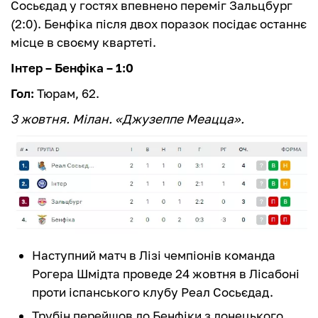
Сосьєдад у гостях впевнено переміг Зальцбург
(2:0). Бенфіка після двох поразок посідає останнє
місце в своєму квартеті.
Інтер – Бенфіка – 1:0
Гол:
Тюрам, 62.
3 жовтня. Мілан. «Джузеппе Меацца».
Наступний матч в Лізі чемпіонів команда
Рогера Шмідта проведе 24 жовтня в Лісабоні
проти іспанського клубу Реал Сосьєдад.
Трубін перейшов до Бенфіки з донецького