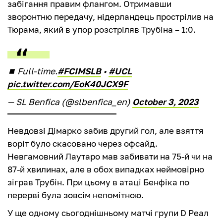
забігання правим флангом. Отримавши
зворонтню передачу, нідерландець прострілив на
Тюрама, який в упор розстріляв Трубіна – 1:0.
⏹ Full-time.
#FCIMSLB
•
#UCL
pic.twitter.com/EoK40JCX9F
— SL Benfica (@slbenfica_en)
October 3, 2023
Невдовзі Дімарко забив другий гол, але взяття
воріт було скасовано через офсайд.
Невгамовний Лаутаро мав забивати на 75-й чи на
87-й хвилинах, але в обох випадках неймовірно
зіграв Трубін. При цьому в атаці Бенфіка по
перерві була зовсім непомітною.
У ще одному сьогоднішньому матчі групи D Реал