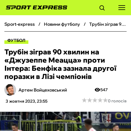
sport-express
новини футболу
Трубін зіграв 90 хвилин на «Джузеппе Меацца» проти Інтера: Бенфіка зазнала другої поразки в Лізі чемпіонів
ФУТБОЛ
ФУТБОЛ
БАСКЕТБОЛ
Трубін зіграв 90 хвилин на
«Джузеппе Меацца» проти
БОКС
Інтера: Бенфіка зазнала другої
поразки в Лізі чемпіонів
ХОКЕЙ
Артем Войцеховський
547
ТЕНІС
★
★
★
★
★
★
★
★
★
★
0 голосів
3 жовтня 2023, 23:55
КІБЕРСПОРТ
ЧС-2026