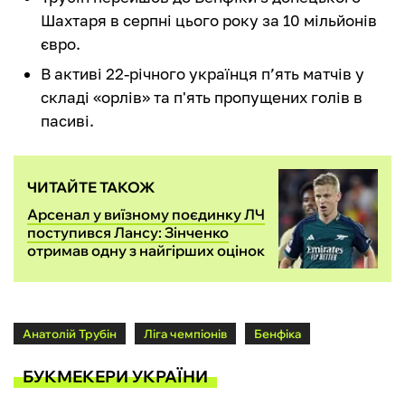
Шахтаря в серпні цього року за 10 мільйонів
євро.
В активі 22-річного українця п’ять матчів у
складі «орлів» та п'ять пропущених голів в
пасиві.
ЧИТАЙТЕ ТАКОЖ
Арсенал у виїзному поєдинку ЛЧ
поступився Лансу: Зінченко
отримав одну з найгірших оцінок
Анатолій Трубін
Ліга чемпіонів
Бенфіка
БУКМЕКЕРИ УКРАЇНИ