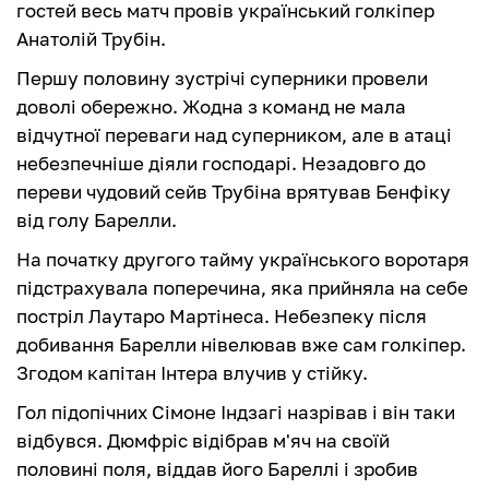
гостей весь матч провів український голкіпер
Анатолій Трубін.
Першу половину зустрічі суперники провели
доволі обережно. Жодна з команд не мала
відчутної переваги над суперником, але в атаці
небезпечніше діяли господарі. Незадовго до
переви чудовий сейв Трубіна врятував Бенфіку
від голу Барелли.
На початку другого тайму українського воротаря
підстрахувала поперечина, яка прийняла на себе
постріл Лаутаро Мартінеса. Небезпеку після
добивання Барелли нівелював вже сам голкіпер.
Згодом капітан Інтера влучив у стійку.
Гол підопічних Сімоне Індзагі назрівав і він таки
відбувся. Дюмфріс відібрав м'яч на своїй
половині поля, віддав його Бареллі і зробив