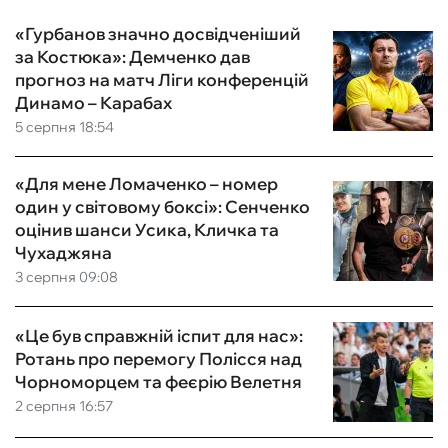
«Гурбанов значно досвідченіший
за Костюка»: Демченко дав
прогноз на матч Ліги конференцій
Динамо – Карабах
5 серпня 18:54
«Для мене Ломаченко – номер
один у світовому боксі»: Сенченко
оцінив шанси Усика, Кличка та
Чухаджяна
3 серпня 09:08
«Це був справжній іспит для нас»:
Ротань про перемогу Полісся над
Чорноморцем та феєрію Велетня
2 серпня 16:57