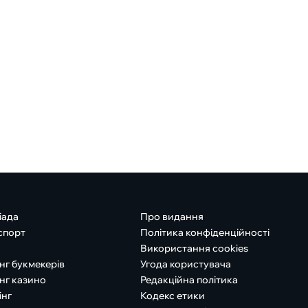
іада
Про видання
спорт
Політика конфіденційності
Використання cookies
нг букмекерів
Угода користувача
нг казино
Редакційна політика
інг
Кодекс етики