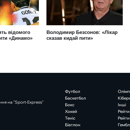
Футбол
Олімп
Баскетбол
Кібер
ня на "Sport-Express"
Бокс
Інші
Хокей
Рейти
Теніс
Рейти
Біатлон
Гембл