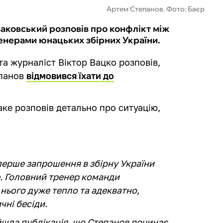
Артем Степанов. Фото: Баєр
аковський розповів про конфлікт між
нерами юнацьких збірних України.
а журналіст Віктор Вацко розповів,
епанов
відмовився їхати до
.
аке розповів детально про ситуацію,
перше запрошення в збірну України
е. Головний тренер команди
нього дуже тепло та адекватно,
чні бесіди.
ийшла публікація, що Степанов починає