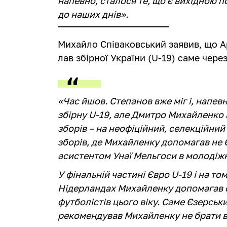
напевно, сталося те, що є вихідною п
до наших днів».
Михайло Співаковський заявив, що А
лав збірної України (U-19) саме чер
«Час йшов. Степанов вже міг і, напевн
збірну U-19, але Дмитро Михайленко 
зборів – на неофіційний, селекційний
зборів, де Михайленку допомагав не Є
асистентом Унаї Мельгоси в молодіжні
У фінальній частині Євро U-19 і на то
Нідерландах Михайленку допомагав с
футболістів цього віку. Саме Єзерськ
рекомендував Михайленку не брати в