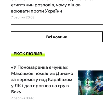
єгиптянин розповів, чому пішов
воювати проти України
7 серпня 20:03
Всі новини
ЕКСКЛЮЗИВ
«У Пономаренка є чуйка»:
Максимов похвалив Динамо
за перемогу над Карабахом
у ЛК і дав прогноз на гру в
Баку
7 серпня 08:46