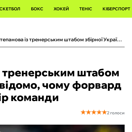
СКЕТБОЛ
БОКС
ХОКЕЙ
ТЕНІС
КІБЕРСПОРТ
Конфлікт Степанова із тренерським штабом збірної України (U-19): відомо, чому форвард Баєра не приїхав у табір команди
з тренерським штабом
: відомо, чому форвард
бір команди
★
★
★
★
★
★
★
★
★
★
2 голоси