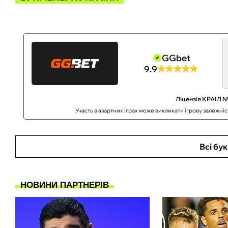
GGbet
9.9
Ліцензія КРАІЛ №
Участь в азартних іграх може викликати ігрову залежні
Всі бу