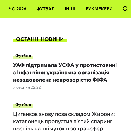
ЧС-2026
ФУТЗАЛ
ІНШІ
БУКМЕКЕРИ
ОСТАННІ НОВИНИ
Футбол
УАФ підтримала УЄФА у протистоянні
з Інфантіно: українська організація
незадоволена непрозорістю ФІФА
7 серпня 22:22
Футбол
Циганков знову поза складом Жирони:
каталонець пропустив п'ятий спаринг
поспіль на тлі чуток про трансфер