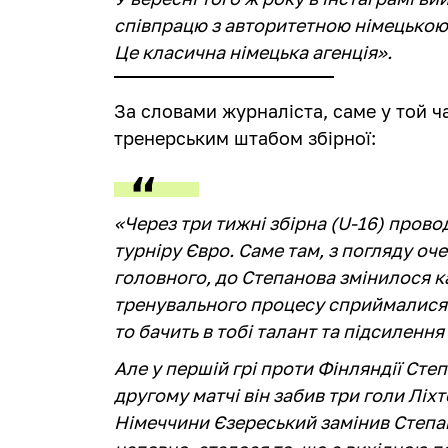
співпрацю з авторитетною німецькою
Це класична німецька агенція».
За словами журналіста, саме у той ч
тренерським штабом збірної:
«Через три тижні збірна (U-16) прово
турніру Євро. Саме там, з погляду оч
головного, до Степанова змінилося к
тренувального процесу сприймалися 
то бачить в тобі талант та підсилення
Але у першій грі проти Фінляндії Степ
другому матчі він забив три голи Ліхт
Німеччини Єзереський замінив Степан