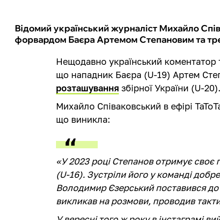
Відомий український журналіст Михайло Спів
форвардом Баєра Артемом Степановим та тре
Нещодавно український коментатор т
що нападник Баєра (U-19) Артем Ст
розташування
збірної України (U-20)
Михайло Співаковський в ефірі ТаТоТ
що виникла:
«У 2023 році Степанов отримує своє 
(U-16). Зустріли його у команді добр
Володимир Єзерський поставився до 
викликав на розмови, проводив такти
У вересні того ж року в інстаграмі в