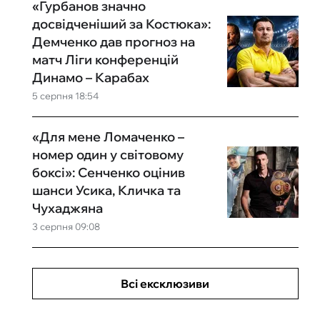
«Гурбанов значно
досвідченіший за Костюка»:
Демченко дав прогноз на
матч Ліги конференцій
Динамо – Карабах
5 серпня 18:54
«Для мене Ломаченко –
номер один у світовому
боксі»: Сенченко оцінив
шанси Усика, Кличка та
Чухаджяна
3 серпня 09:08
Всі ексклюзиви