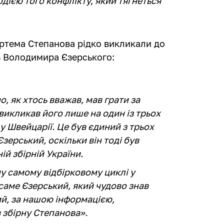
одією того конфлікту, який тягнеться
ртема Степанова рідко викликали до
ез Володимира Єзерського:
о, як хтось вважав, мав грати за
викликав його лише на один із трьох
 у Швейцарії. Це був єдиний з трьох
зерський, оскільки він тоді був
й збірній України.
му самому відбірковому циклі у
аме Єзерський, який чудово знав
ий, за нашою інформацією,
 збірну Степанова».