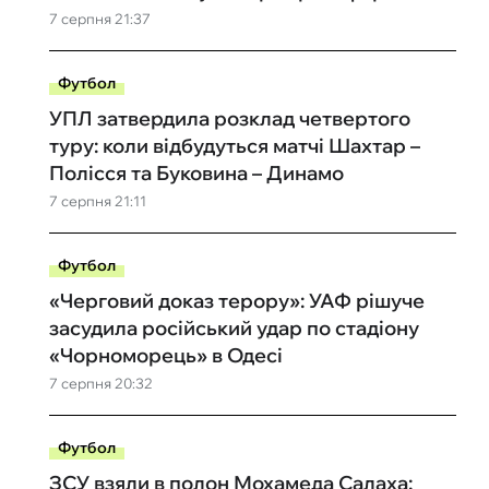
7 серпня 21:37
Футбол
УПЛ затвердила розклад четвертого
туру: коли відбудуться матчі Шахтар –
Полісся та Буковина – Динамо
7 серпня 21:11
Футбол
«Черговий доказ терору»: УАФ рішуче
засудила російський удар по стадіону
«Чорноморець» в Одесі
7 серпня 20:32
Футбол
ЗСУ взяли в полон Мохамеда Салаха: