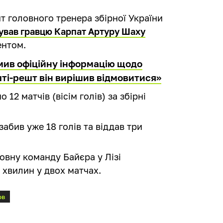
т головного тренера збірної України
ував гравцю Карпат Артуру Шаху
ентом.
мив офіційну інформацію щодо
шті-решт він вирішив відмовитися»
12 матчів (вісім голів) за збірні
абив уже 18 голів та віддав три
овну команду Байєра у Лізі
8 хвилин у двох матчах.
ов