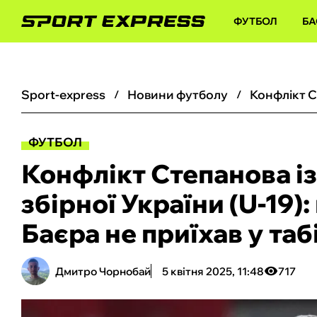
ФУТБОЛ
БА
sport-express
новини футболу
ФУТБОЛ
Конфлікт Степанова і
збірної України (U-19)
Баєра не приїхав у та
Дмитро Чорнобай
5 квітня 2025, 11:48
717