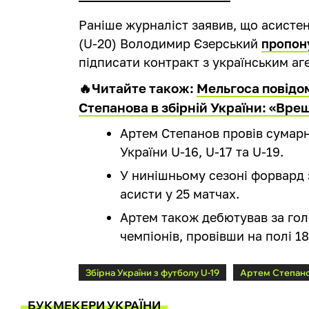
Раніше журналіст заявив, що асистен
(U-20) Володимир Єзерський
пропон
підписати контракт з українським аг
🔥Читайте також:
Мельгоса повідо
Степанова в збірній України: «Вре
Артем Степанов провів сумарно 
України U-16, U-17 та U-19.
У нинішньому сезоні форвард з
асисти у 25 матчах.
Артем також дебютував за гол
чемпіонів, провівши на полі 1
Збірна України з футболу U-19
Артем Степан
БУКМЕКЕРИ УКРАЇНИ