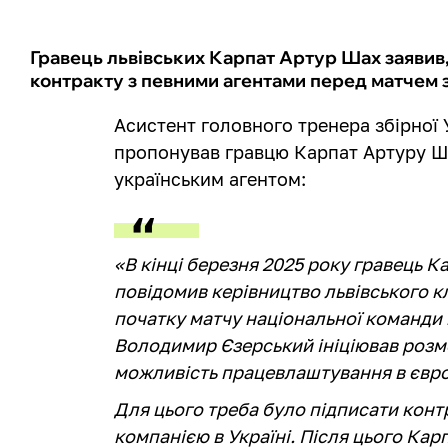
Гравець львівських Карпат Артур Шах заявив
контракту з певними агентами перед матчем зб
Асистент головного тренера збірної
пропонував гравцю Карпат Артуру Ша
українським агентом:
«В кінці березня 2025 року гравець К
повідомив керівництво львівського кл
початку матчу національної команди
Володимир Єзерський ініціював розмо
можливість працевлаштування в євро
Для цього треба було підписати конт
компанією в Україні. Після цього Ка