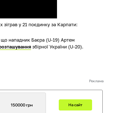
 зіграв у 21 поєдинку за Карпати:
, що нападник Баєра (U-19) Артем
 розташування
збірної України (U-20).
Реклама
150000 грн
На сайт