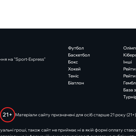
Футбол
Олімп
Баскетбол
Кібер
ня на "Sport-Express"
Бокс
Інші
Хокей
Рейти
Теніс
Рейти
Біатлон
Гембл
База 
Турні
21+
Матеріали сайту призначені для осіб старше 21 року (21+)
туальні гроші, також сайт не приймає ні в якій формі оплату ставо