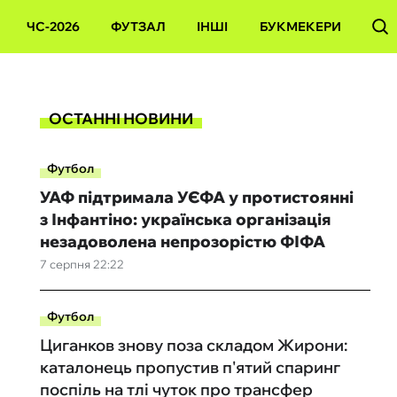
ЧС-2026
ФУТЗАЛ
ІНШІ
БУКМЕКЕРИ
ОСТАННІ НОВИНИ
Футбол
УАФ підтримала УЄФА у протистоянні
з Інфантіно: українська організація
незадоволена непрозорістю ФІФА
7 серпня 22:22
Футбол
Циганков знову поза складом Жирони:
каталонець пропустив п'ятий спаринг
поспіль на тлі чуток про трансфер