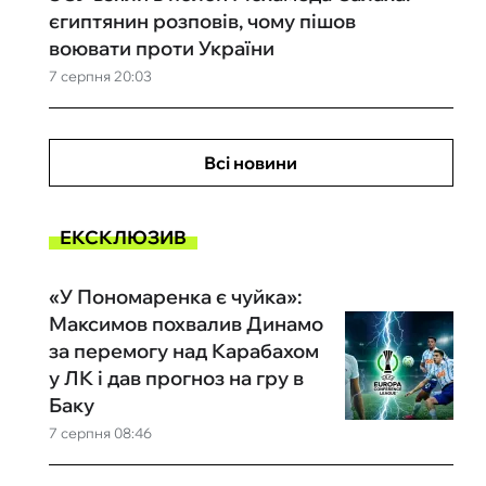
єгиптянин розповів, чому пішов
воювати проти України
7 серпня 20:03
Всі новини
ЕКСКЛЮЗИВ
«У Пономаренка є чуйка»:
Максимов похвалив Динамо
за перемогу над Карабахом
у ЛК і дав прогноз на гру в
Баку
7 серпня 08:46