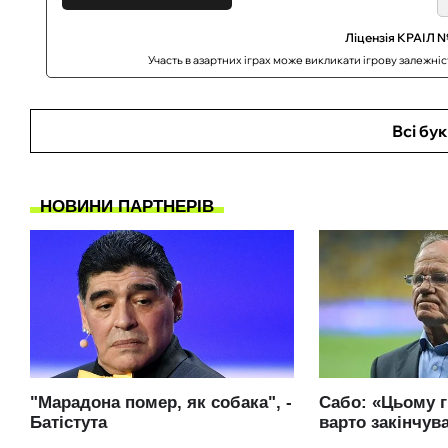
Ліцензія КРАІЛ №
Участь в азартних іграх може викликати ігрову залежні
Всі бу