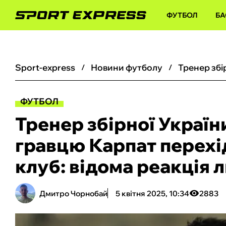
ФУТБОЛ
БА
sport-express
новини футболу
ФУТБОЛ
Тренер збірної Україн
гравцю Карпат перехі
клуб: відома реакція л
Дмитро Чорнобай
5 квітня 2025, 10:34
2883