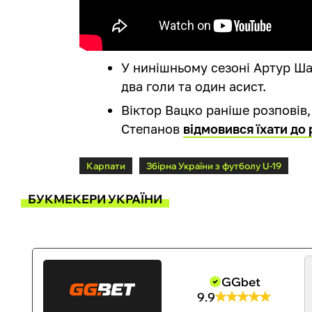
У нинішньому сезоні Артур Шах
два голи та один асист.
Віктор Вацко раніше розповів
Степанов
відмовився їхати до
Карпати
Збірна України з футболу U-19
БУКМЕКЕРИ УКРАЇНИ
GGbet
9.9