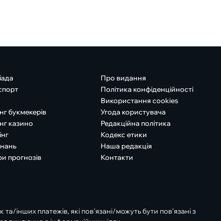
іада
Про видання
спорт
Політика конфіденційності
Використання cookies
нг букмекерів
Угода користувача
нг казино
Редакційна політика
інг
Кодекс етики
знань
Наша редакція
ри прогнозів
Контакти
к та/інших платежів, які пов’язані/можуть бути пов’язані з