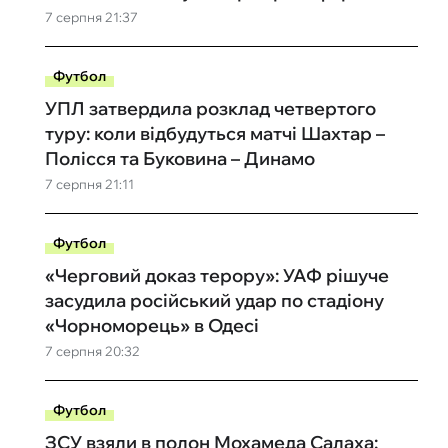
7 серпня 21:37
Футбол
УПЛ затвердила розклад четвертого
туру: коли відбудуться матчі Шахтар –
Полісся та Буковина – Динамо
7 серпня 21:11
Футбол
«Черговий доказ терору»: УАФ рішуче
засудила російський удар по стадіону
«Чорноморець» в Одесі
7 серпня 20:32
Футбол
ЗСУ взяли в полон Мохамеда Салаха: