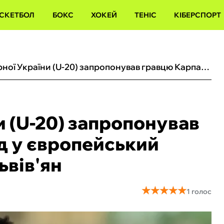
СКЕТБОЛ
БОКС
ХОКЕЙ
ТЕНІС
КІБЕРСПОРТ
Тренер збірної України (U-20) запропонував гравцю Карпат перехід у європейський клуб: відома реакція львів'ян
и (U-20) запропонував
д у європейський
ьвів'ян
★
★
★
★
★
★
★
★
★
★
1 голос