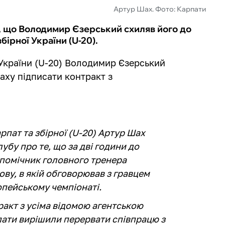
Артур Шах. Фото: Карпати
, що Володимир Єзерський схиляв його до
ірної України (U-20).
 України (U-20) Володимир Єзерський
ху підписати контракт з
арпат та збірної (U-20) Артур Шах
убу про те, що за дві години до
 помічник головного тренера
ву, в якій обговорював з гравцем
пейському чемпіонаті.
ракт з усіма відомою агентською
рпати вирішили перервати співпрацю з