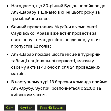
Нагадаємо, що 30-річний Бущан перейшов до
Аль-Шабабу з Динамо в січні цього року за
три мільйони євро;
Єдиний представник України в чемпіонаті
Саудівської Аравії вже встиг провести за
свою нову команду шість поєдинків, у яких
пропустив 12 голів;
Аль-Шабаб посідає шосте місце в турнірній
таблиці національної першості, маючи у
своєму активі 40 очок після 24 проведених
матчів;
В наступному турі 13 березня команда прийме
Аль-Орубу. Зустріч розпочнеться о 21:00 за
київським часом.
Світ
Футбол
Георгій Бущан