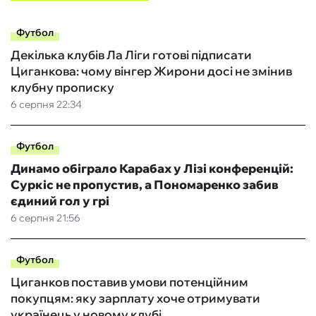
Футбол
Декілька клубів Ла Ліги готові підписати
Циганкова: чому вінгер Жирони досі не змінив
клубну прописку
6 серпня 22:34
Футбол
Динамо обіграло Карабах у Лізі конференцій:
Суркіс не пропустив, а Пономаренко забив
єдиний гол у грі
6 серпня 21:56
Футбол
Циганков поставив умови потенційним
покупцям: яку зарплату хоче отримувати
українець у новому клубі