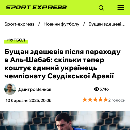
sport-express
новини футболу
Бущан здешевів після переходу в Аль-Шабаб: скільки тепер коштує єдиний українець чемпіонату Саудівської Аравії
ФУТБОЛ
ФУТБОЛ
БАСКЕТБОЛ
Бущан здешевів після переходу
в Аль-Шабаб: скільки тепер
БОКС
коштує єдиний українець
чемпіонату Саудівської Аравії
ХОКЕЙ
Дмитро Вєнков
5746
ТЕНІС
★
★
★
★
★
★
★
★
★
★
2 голоси
10 березня 2025, 20:05
КІБЕРСПОРТ
ЧС-2026