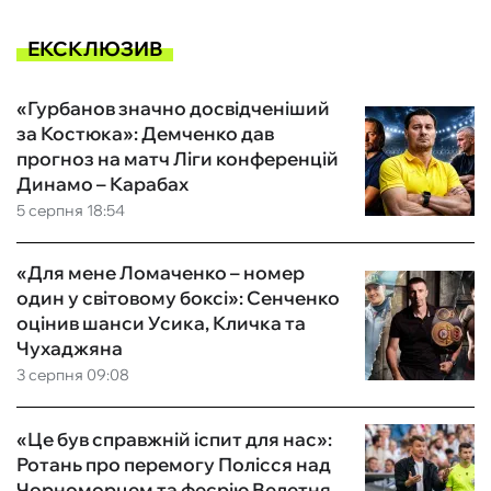
ЕКСКЛЮЗИВ
«Гурбанов значно досвідченіший
за Костюка»: Демченко дав
прогноз на матч Ліги конференцій
Динамо – Карабах
5 серпня 18:54
«Для мене Ломаченко – номер
один у світовому боксі»: Сенченко
оцінив шанси Усика, Кличка та
Чухаджяна
3 серпня 09:08
«Це був справжній іспит для нас»:
Ротань про перемогу Полісся над
Чорноморцем та феєрію Велетня