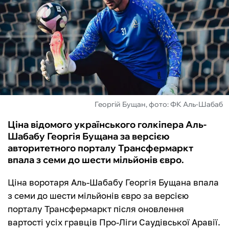
ФУТЗАЛ
ІНШІ
БУКМЕКЕРИ
Георгій Бущан, фото: ФК Аль-Шабаб
Ціна відомого українського голкіпера Аль-
Шабабу Георгія Бущана за версією
авторитетного порталу Трансфермаркт
впала з семи до шести мільйонів євро.
Ціна воротаря Аль-Шабабу Георгія Бущана впала
з семи до шести мільйонів євро за версією
порталу Трансфермаркт після оновлення
вартості усіх гравців Про-Ліги Саудівської Аравії.