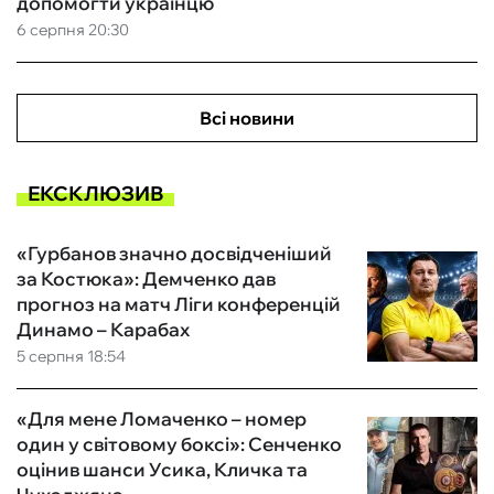
допомогти українцю
6 серпня 20:30
Всі новини
ЕКСКЛЮЗИВ
«Гурбанов значно досвідченіший
за Костюка»: Демченко дав
прогноз на матч Ліги конференцій
Динамо – Карабах
5 серпня 18:54
«Для мене Ломаченко – номер
один у світовому боксі»: Сенченко
оцінив шанси Усика, Кличка та