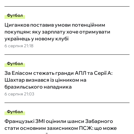
Футбол
Циганков поставив умови потенційним
покупцям: яку зарплату хоче отримувати
українець у новому клубі
6 серпня 21:18
Футбол
За Еліасом стежать гранди АПЛ та Серії А:
Шахтар визнався із цінником на
бразильського нападника
6 серпня 21:03
Футбол
Французькі ЗМІ оцінили шанси Забарного
стати основним захисником ПСЖ: що може