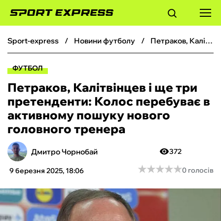
sport-express
новини футболу
Петраков, Калітвінцев і ще три претенденти: Колос перебуває в активному пошуку нового головного тренера
ФУТБОЛ
ФУТБОЛ
БАСКЕТБОЛ
Петраков, Калітвінцев і ще три
претенденти: Колос перебуває в
БОКС
активному пошуку нового
головного тренера
ХОКЕЙ
Дмитро Чорнобай
372
ТЕНІС
★
★
★
★
★
★
★
★
★
★
0 голосів
9 березня 2025, 18:06
КІБЕРСПОРТ
ЧС-2026