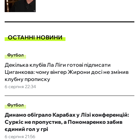
ОСТАННІ НОВИНИ
Футбол
Декілька клубів Ла Ліги готові підписати
Циганкова: чому вінгер Жирони досі не змінив
клубну прописку
6 серпня 22:34
Футбол
Динамо обіграло Карабах у Лізі конференцій:
Суркіс не пропустив, а Пономаренко забив
єдиний гол у грі
6 серпня 21:56