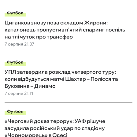
Футбол
Циганков знову поза складом Жирони:
каталонець пропустив п'ятий спаринг поспіль
на тлі чуток про трансфер
7 серпня 21:37
Футбол
УПЛ затвердила розклад четвертого туру:
коли відбудуться матчі Шахтар – Полісся та
Буковина – Динамо
7 серпня 21:11
Футбол
«Черговий доказ терору»: УАФ рішуче
засудила російський удар по стадіону
«Чорноморець» в Одесі