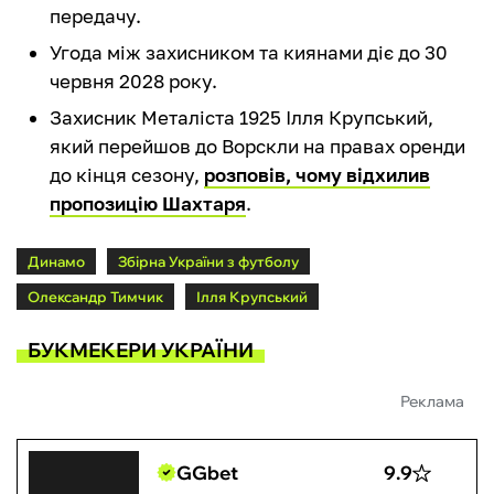
передачу.
Угода між захисником та киянами діє до 30
червня 2028 року.
Захисник Металіста 1925 Ілля Крупський,
який перейшов до Ворскли на правах оренди
до кінця сезону,
розповів, чому відхилив
пропозицію Шахтаря
.
Динамо
Збірна України з футболу
Олександр Тимчик
Ілля Крупський
БУКМЕКЕРИ УКРАЇНИ
Реклама
GGbet
9.9