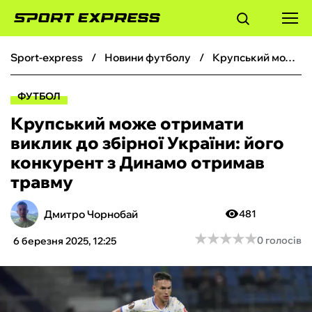
sport-express
новини футболу
Крупський може отримати виклик до збірної України: його конкурент з Динамо отримав травму
ФУТБОЛ
ФУТБОЛ
БАСКЕТБОЛ
Крупський може отримати
виклик до збірної України: його
БОКС
конкурент з Динамо отримав
травму
ХОКЕЙ
Дмитро Чорнобай
481
ТЕНІС
★
★
★
★
★
★
★
★
★
★
0 голосів
6 березня 2025, 12:25
КІБЕРСПОРТ
ЧС-2026