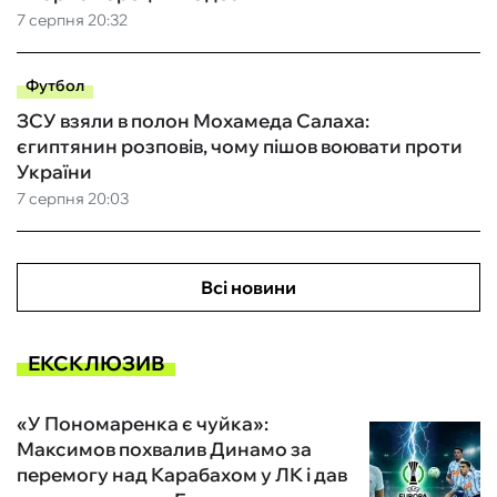
7 серпня 20:32
Футбол
ЗСУ взяли в полон Мохамеда Салаха:
єгиптянин розповів, чому пішов воювати проти
України
7 серпня 20:03
Всі новини
ЕКСКЛЮЗИВ
«У Пономаренка є чуйка»:
Максимов похвалив Динамо за
перемогу над Карабахом у ЛК і дав