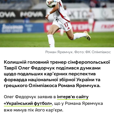
ФУТЗАЛ
ІНШІ
БУКМЕКЕРИ
Роман Яремчук. Фото: ФК Олімпіакос
Колишній головний тренер сімферопольської
Таврії Олег Федорчук поділився думками
щодо подальших кар’єрних перспектив
форварда національної збірної України та
грецького Олімпіакоса Романа Яремчука.
Олег Федорчук заявив в
інтерв'ю сайту
«Український футбол»
, що у Романа Яремчука
вже минув пік його кар’єри.