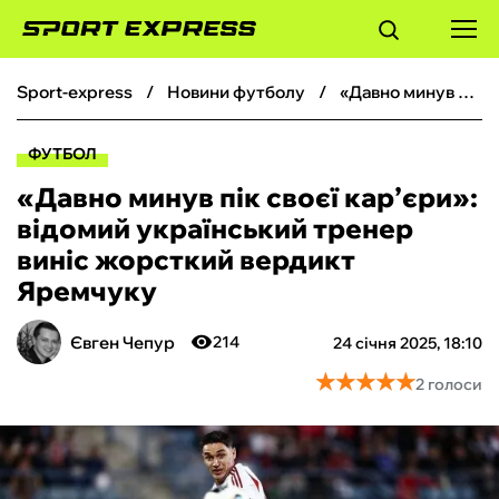
sport-express
новини футболу
«‎Давно минув пік своєї кар’єри»: відомий український тренер виніс жорсткий вердикт Яремчуку
ФУТБОЛ
ФУТБОЛ
БАСКЕТБОЛ
«‎Давно минув пік своєї кар’єри»:
відомий український тренер
БОКС
виніс жорсткий вердикт
Яремчуку
ХОКЕЙ
Євген Чепур
214
24 січня 2025, 18:10
ТЕНІС
★
★
★
★
★
★
★
★
★
★
2 голоси
КІБЕРСПОРТ
ЧС-2026