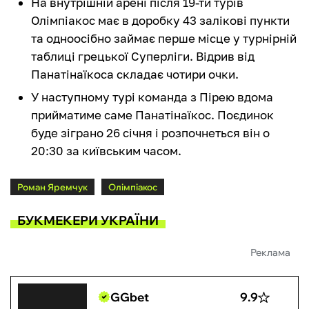
На внутрішній арені після 19-ти турів
Олімпіакос має в доробку 43 залікові пункти
та одноосібно займає перше місце у турнірній
таблиці грецької Суперліги. Відрив від
Панатінаїкоса складає чотири очки.
У наступному турі команда з Пірею вдома
прийматиме саме Панатінаїкос. Поєдинок
буде зіграно 26 січня і розпочнеться він о
20:30 за київським часом.
Роман Яремчук
Олімпіакос
БУКМЕКЕРИ УКРАЇНИ
Реклама
GGbet
9.9