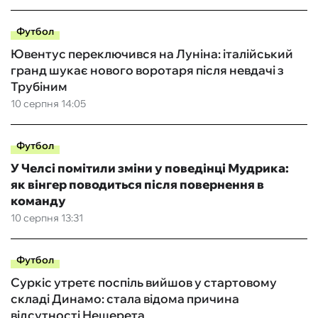
Футбол
Ювентус переключився на Луніна: італійський
гранд шукає нового воротаря після невдачі з
Трубіним
10 серпня 14:05
Футбол
У Челсі помітили зміни у поведінці Мудрика:
як вінгер поводиться після повернення в
команду
10 серпня 13:31
Футбол
Суркіс утретє поспіль вийшов у стартовому
складі Динамо: стала відома причина
відсутності Нещерета