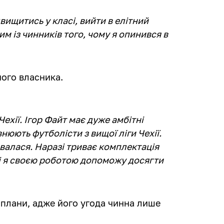
вищитись у класі, вийти в елітний
ним із чинників того, чому я опинився в
ного власника.
ехії. Ігор Файт має дуже амбітні
юють футболісти з вищої ліги Чехії.
валася. Наразі триває комплектація
 і я своєю роботою допоможу досягти
ї плани, адже його угода чинна лише