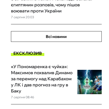
єгиптянин розповів, чому пішов
воювати проти України
7 серпня 20:03
Всі новини
ЕКСКЛЮЗИВ
«У Пономаренка є чуйка»:
Максимов похвалив Динамо
за перемогу над Карабахом
у ЛК і дав прогноз на гру в
Баку
7 серпня 08:46