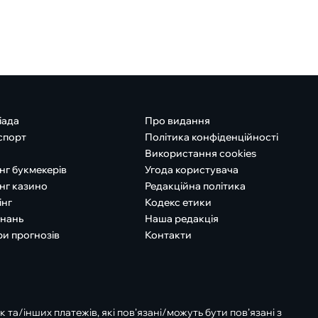
іада
Про видання
спорт
Політика конфіденційності
Використання cookies
нг букмекерів
Угода користувача
нг казино
Редакційна політика
інг
Кодекс етики
знань
Наша редакція
ри прогнозів
Контакти
к та/інших платежів, які пов’язані/можуть бути пов’язані з