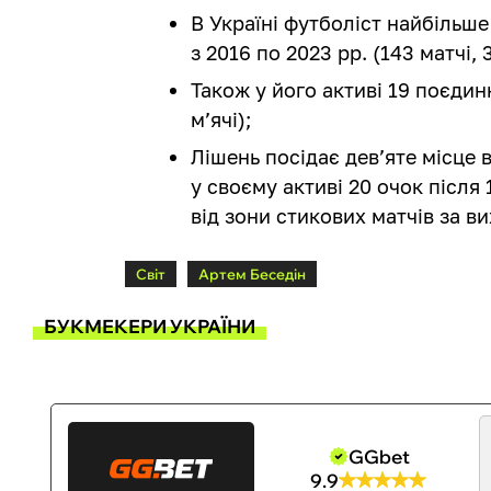
В Україні футболіст найбільш
з 2016 по 2023 рр. (143 матчі, 3
Також у його активі 19 поєдинк
м’ячі);
Лішень посідає дев’яте місце 
у своєму активі 20 очок після
від зони стикових матчів за ви
Світ
Артем Беседін
БУКМЕКЕРИ УКРАЇНИ
GGbet
9.9