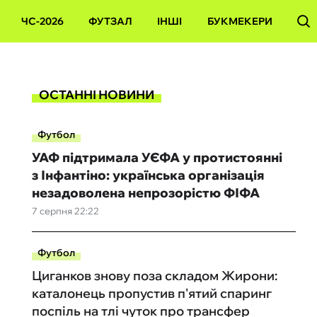
ЧС-2026
ФУТЗАЛ
ІНШІ
БУКМЕКЕРИ
ОСТАННІ НОВИНИ
Футбол
УАФ підтримала УЄФА у протистоянні
з Інфантіно: українська організація
незадоволена непрозорістю ФІФА
7 серпня 22:22
Футбол
Циганков знову поза складом Жирони:
каталонець пропустив п'ятий спаринг
поспіль на тлі чуток про трансфер