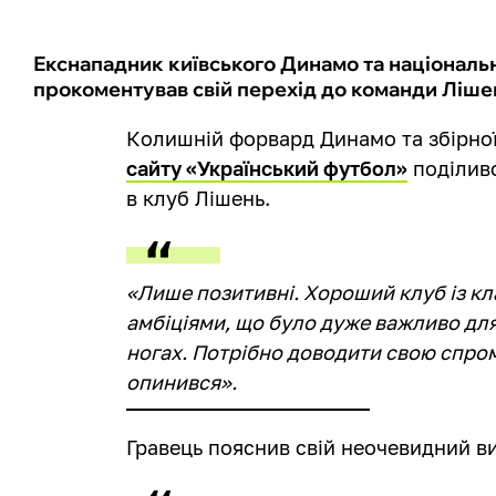
Екснападник київського Динамо та національн
прокоментував свій перехід до команди Лішен
Колишній форвард Динамо та збірної
сайту «Український футбол»
поділивс
в клуб Лішень.
«Лише позитивні. Хороший клуб із к
амбіціями, що було дуже важливо для 
ногах. Потрібно доводити свою спром
опинився».
Гравець пояснив свій неочевидний ви