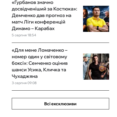
«Гурбанов значно
досвідченіший за Костюка»:
Демченко дав прогноз на
матч Ліги конференцій
Динамо – Карабах
5 серпня 18:54
«Для мене Ломаченко –
номер один у світовому
боксі»: Сенченко оцінив
шанси Усика, Кличка та
Чухаджяна
3 серпня 09:08
Всі ексклюзиви