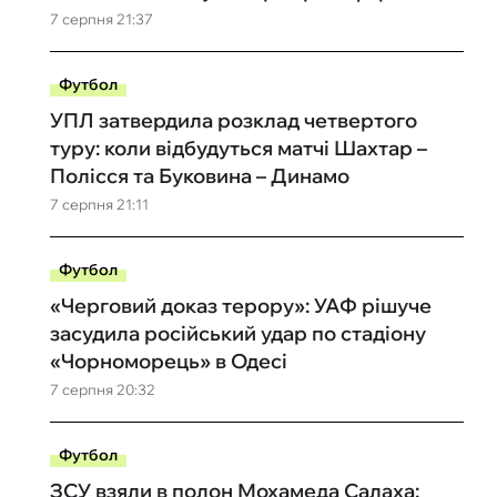
7 серпня 21:37
Футбол
УПЛ затвердила розклад четвертого
туру: коли відбудуться матчі Шахтар –
Полісся та Буковина – Динамо
7 серпня 21:11
Футбол
«Черговий доказ терору»: УАФ рішуче
засудила російський удар по стадіону
«Чорноморець» в Одесі
7 серпня 20:32
Футбол
ЗСУ взяли в полон Мохамеда Салаха: