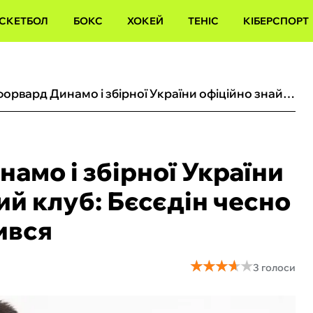
СКЕТБОЛ
БОКС
ХОКЕЙ
ТЕНІС
КІБЕРСПОРТ
Колишній форвард Динамо і збірної України офіційно знайшов новий клуб: Бєсєдін чесно сказав, чому там опинився
амо і збірної України
й клуб: Бєсєдін чесно
ився
★
★
★
★
★
★
★
★
★
★
3 голоси