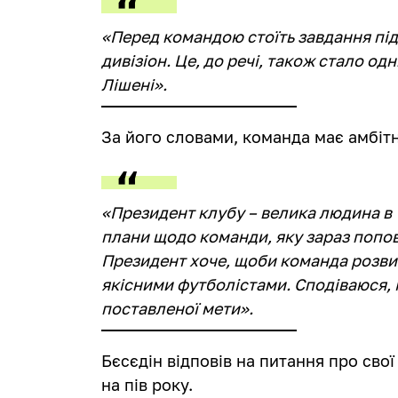
«Перед командою стоїть завдання під
дивізіон. Це, до речі, також стало од
Лішені».
За його словами, команда має амбіт
«Президент клубу – велика людина в Ч
плани щодо команди, яку зараз поповн
Президент хоче, щоби команда розви
якісними футболістами. Сподіваюся,
поставленої мети».
Бєсєдін відповів на питання про сво
на пів року.