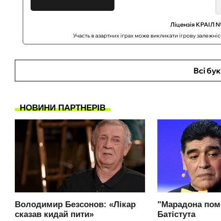
Ліцензія КРАІЛ №
Участь в азартних іграх може викликати ігрову залежні
Всі бу