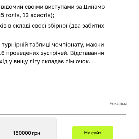
е відомий своїми виступами за Динамо
5 голів, 13 асистів);
ів в складі своєї збірної (два забитих
в турнірній таблиці чемпіонату, маючи
 16 проведених зустрічей. Відставання
хід у вищу лігу складає сім очок.
Реклама
150000 грн
На сайт