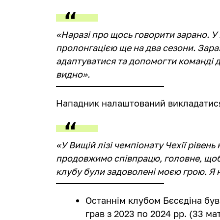
«Наразі про щось говорити зарано. У
пролонгацією ще на два сезони. Зар
адаптуватися та допомогти команді д
видно».
Нападник налаштований викладатися 
«У Вищій лізі чемпіонату Чехії рівен
продовжимо співпрацю, головне, щоб
клубу були задоволені моєю грою. Я
Останнім клубом Бєсєдіна був
грав з 2023 по 2024 рр. (33 матч