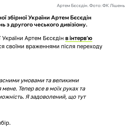
Артем Бєсєдін. Фото: ФК Лішень
ої збірної України Артем Бєсєдін
ь з другого чеського дивізіону.
 України Артем Бєсєдін
в інтерв’ю
я своїми враженнями після переходу
ласними умовами та великими
мене. Тепер все в моїх руках та
ожність. Я задоволений, що тут
бір.