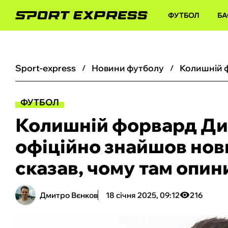
ФУТБОЛ
БА
sport-express
новини футболу
ФУТБОЛ
Колишній форвард Дин
офіційно знайшов нови
сказав, чому там опин
Дмитро Вєнков
18 січня 2025, 09:12
216