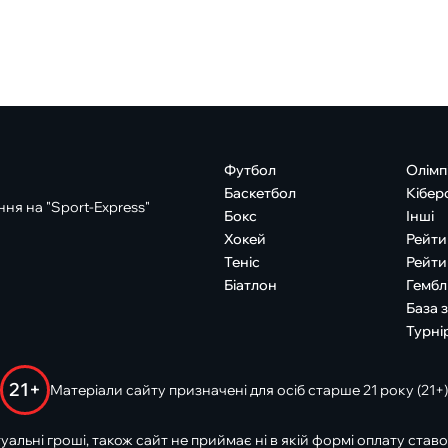
Футбол
Олімп
Баскетбол
Кібер
ня на "Sport-Express"
Бокс
Інші
Хокей
Рейти
Теніс
Рейти
Біатлон
Гембл
База 
Турні
21+
Матеріали сайту призначені для осіб старше 21 року (21+)
туальні гроші, також сайт не приймає ні в якій формі оплату ставо