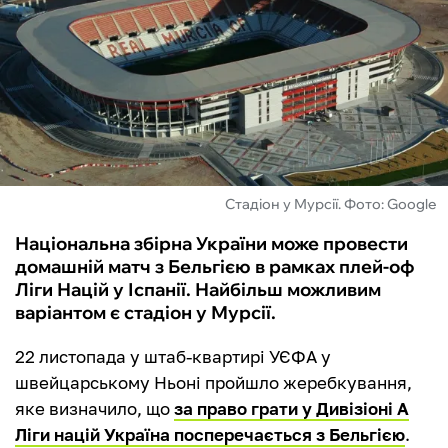
ФУТЗАЛ
ІНШІ
БУКМЕКЕРИ
Стадіон у Мурсії. Фото: Google
Національна збірна України може провести
домашній матч з Бельгією в рамках плей-оф
Ліги Націй у Іспанії. Найбільш можливим
варіантом є стадіон у Мурсії.
22 листопада у штаб-квартирі УЄФА у
швейцарському Ньоні пройшло жеребкування,
яке визначило, що
за право грати у Дивізіоні А
Ліги націй Україна посперечається з Бельгією
.