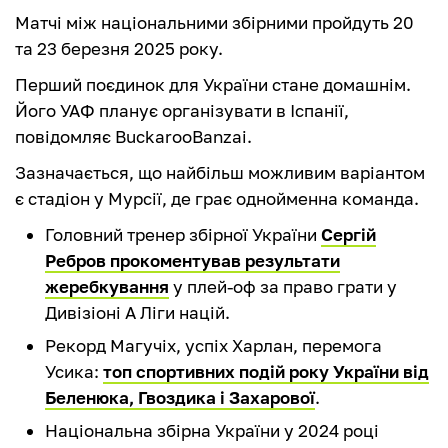
Матчі між національними збірними пройдуть 20
та 23 березня 2025 року.
Перший поєдинок для України стане домашнім.
Його УАФ планує організувати в Іспанії,
повідомляє BuckarooBanzai.
Зазначається, що найбільш можливим варіантом
є стадіон у Мурсії, де грає однойменна команда.
Головний тренер збірної України
Сергій
Ребров прокоментував результати
жеребкування
у плей-оф за право грати у
Дивізіоні А Ліги націй.
Рекорд Магучіх, успіх Харлан, перемога
Усика:
топ спортивних подій року України від
Беленюка, Гвоздика і Захарової
.
Національна збірна України у 2024 році