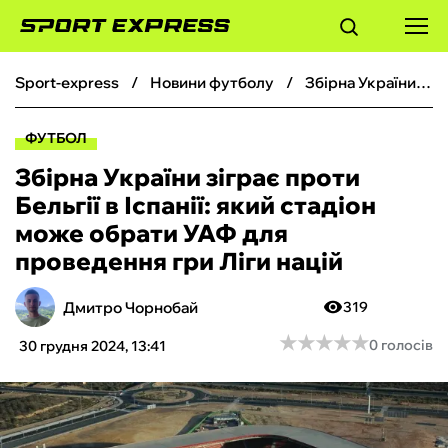
sport-express
новини футболу
Збірна України зіграє проти Бельгії в Іспанії: який стадіон може обрати УАФ для проведення гри Ліги націй
ФУТБОЛ
ФУТБОЛ
БАСКЕТБОЛ
Збірна України зіграє проти
Бельгії в Іспанії: який стадіон
БОКС
може обрати УАФ для
проведення гри Ліги націй
ХОКЕЙ
Дмитро Чорнобай
319
ТЕНІС
★
★
★
★
★
★
★
★
★
★
0 голосів
30 грудня 2024, 13:41
КІБЕРСПОРТ
ЧС-2026