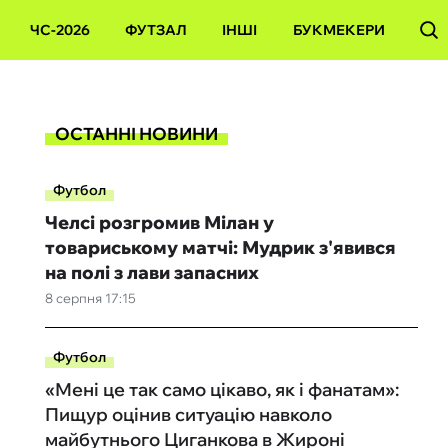
ЧС-2026
ФУТЗАЛ
ІНШІ
БУКМЕКЕРИ
ОСТАННІ НОВИНИ
Футбол
Челсі розгромив Мілан у
товариському матчі: Мудрик з'явився
на полі з лави запасних
8 серпня 17:15
Футбол
«Мені це так само цікаво, як і фанатам»:
Пищур оцінив ситуацію навколо
майбутнього Циганкова в Жироні