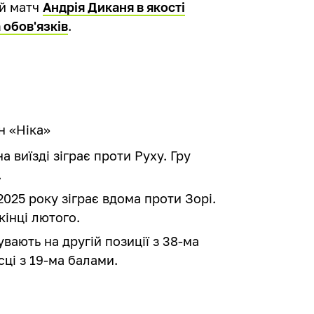
ий матч
Андрія Диканя в якості
 обов'язків
.
н «Ніка»
 виїзді зіграє проти Руху. Гру
.
025 року зіграє вдома проти Зорі.
кінці лютого.
увають на другій позиції з 38-ма
сці з 19-ма балами.