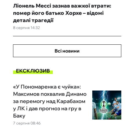
Ліонель Мессі зазнав важкої втрати:
помер його батько Хорхе – відомі
деталі трагедії
8 серпня 14:32
Всі новини
ЕКСКЛЮЗИВ
«У Пономаренка є чуйка»:
Максимов похвалив Динамо
за перемогу над Карабахом
у ЛК і дав прогноз на гру в
Баку
7 серпня 08:46