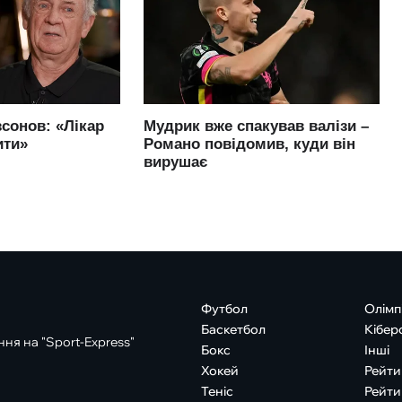
Футбол
Олімп
Баскетбол
Кібер
ня на "Sport-Express"
Бокс
Інші
Хокей
Рейти
Теніс
Рейти