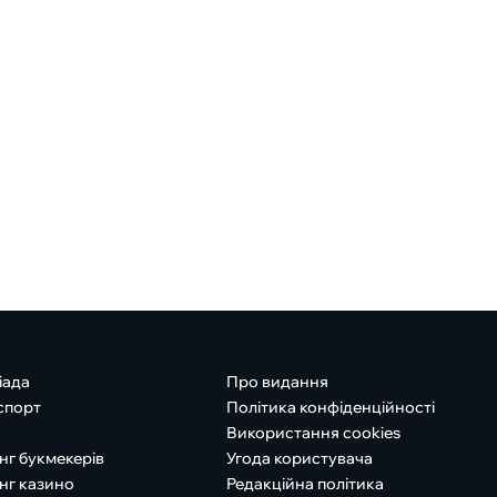
іада
Про видання
спорт
Політика конфіденційності
Використання cookies
нг букмекерів
Угода користувача
нг казино
Редакційна політика