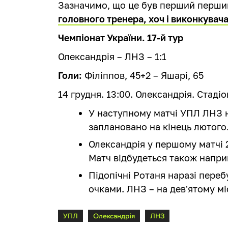
Зазначимо, що це був перший перш
головного тренера, хоч і виконкувача
Чемпіонат України. 17-й тур
Олександрія – ЛНЗ – 1:1
Голи:
Філіппов, 45+2 – Яшарі, 65
14 грудня. 13:00. Олександрія. Стадіо
У наступному матчі УПЛ ЛНЗ на
заплановано на кінець лютого
Олександрія у першому матчі 2
Матч відбудеться також напри
Підопічні Ротаня наразі переб
очками. ЛНЗ – на дев'ятому мі
УПЛ
Олександрія
ЛНЗ