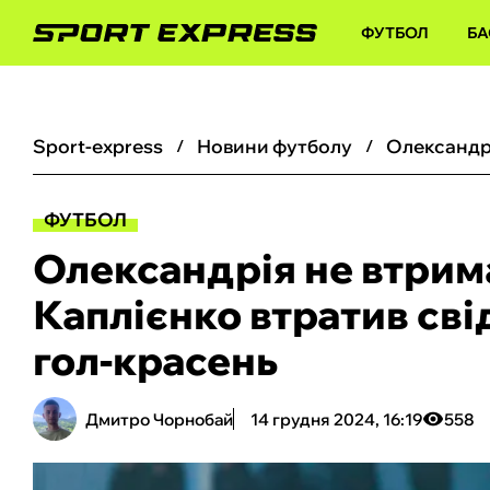
ФУТБОЛ
БА
sport-express
новини футболу
ФУТБОЛ
Олександрія не втрим
Каплієнко втратив сві
гол-красень
Дмитро Чорнобай
14 грудня 2024, 16:19
558