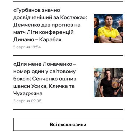
«Гурбанов значно
досвідченіший за Костюка»:
Демченко дав прогноз на
матч Ліги конференцій
Динамо – Карабах
5 серпня 18:54
«Для мене Ломаченко –
номер один у світовому
боксі»: Сенченко оцінив
шанси Усика, Кличка та
Чухаджяна
3 серпня 09:08
Всі ексклюзиви