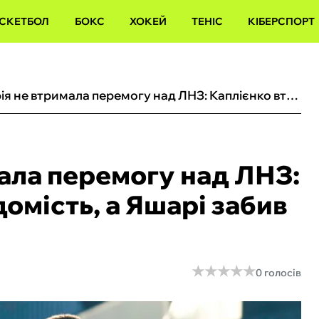
СКЕТБОЛ
БОКС
ХОКЕЙ
ТЕНІС
КІБЕРСПОРТ
Олександрія не втримала перемогу над ЛНЗ: Каплієнко втратив свідомість, а Яшарі забив гол-красень
ала перемогу над ЛНЗ:
домість, а Яшарі забив
★
★
★
★
★
★
★
★
★
★
0 голосів