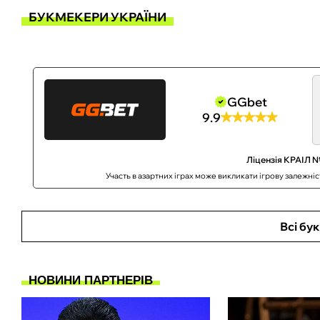
БУКМЕКЕРИ УКРАЇНИ
GGbet
9.9
Ліцензія КРАІЛ №
Участь в азартних іграх може викликати ігрову залежні
Всі бу