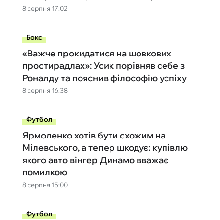
8 серпня 17:02
Бокс
«Важче прокидатися на шовкових
простирадлах»: Усик порівняв себе з
Роналду та пояснив філософію успіху
8 серпня 16:38
Футбол
Ярмоленко хотів бути схожим на
Мілевського, а тепер шкодує: купівлю
якого авто вінгер Динамо вважає
помилкою
8 серпня 15:00
Футбол