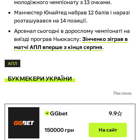
молодіжного чемпіонату з 13 очками.
Манчестер Юнайтед набрав 12 балів і наразі
розташувався на 14 позиції.
Арсенал сьогодні в дорослому чемпіонаті на
виїзді програв Ньюкаслу:
Зінченко зіграв в
матчі АПЛ вперше з кінця серпня
.
АПЛ
БУКМЕКЕРИ УКРАЇНИ
Реклама
GGbet
9.9
150000 грн
На сайт