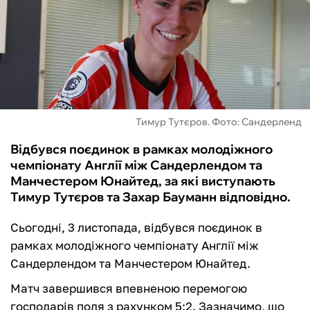
ФУТЗАЛ
ІНШІ
БУКМЕКЕРИ
Тимур Тутєров. Фото: Сандерленд
Відбувся поєдинок в рамках молодіжного
чемпіонату Англії між Сандерлендом та
Манчестером Юнайтед, за які виступають
Тимур Тутєров та Захар Бауманн відповідно.
Сьогодні, 3 листопада, відбувся поєдинок в
рамках молодіжного чемпіонату Англії між
Сандерлендом та Манчестером Юнайтед.
Матч завершився впевненою перемогою
господарів поля з рахунком 5:2. Зазначимо, що