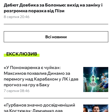
Дебют Довбика за Болонью: вихід на заміну і
розгромна поразка від Пізи
8 серпня 20:46
Всі новини
ЕКСКЛЮЗИВ
«У Пономаренка є чуйка»:
Максимов похвалив Динамо за
перемогу над Карабахом у ЛК і дав
прогноз на гру в Баку
7 серпня 08:46
«Гурбанов значно досвідченіший
за Костюка»: Демченко дав