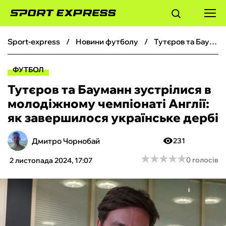
sport-express
новини футболу
Тутєров та Бауманн зустрілися в молодіжному чемпіонаті Англії: як завершилося українське дербі
ФУТБОЛ
ФУТБОЛ
БАСКЕТБОЛ
Тутєров та Бауманн зустрілися в
молодіжному чемпіонаті Англії:
БОКС
як завершилося українське дербі
ХОКЕЙ
Дмитро Чорнобай
231
★
★
★
★
★
★
★
★
★
★
0 голосів
2 листопада 2024, 17:07
ТЕНІС
КІБЕРСПОРТ
ЧС-2026