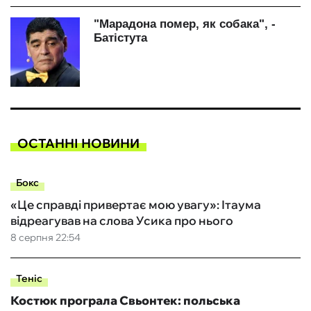
ОСТАННІ НОВИНИ
Бокс
«Це справді привертає мою увагу»: Ітаума
відреагував на слова Усика про нього
8 серпня 22:54
Теніс
Костюк програла Свьонтек: польська