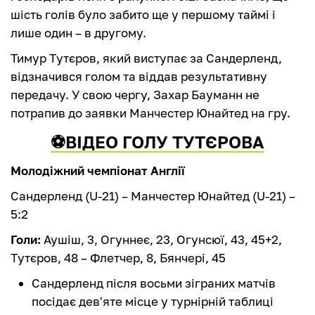
шість голів було забито ще у першому таймі і
лише один – в другому.
Тимур Тутєров, який виступає за Сандерленд,
відзначився голом та віддав результативну
передачу. У свою чергу, Захар Бауманн не
потрапив до заявки Манчестер Юнайтед на гру.
⚽️
ВІДЕО ГОЛУ ТУТЄРОВА
Молодіжний чемпіонат Англії
Сандерленд (U-21) – Манчестер Юнайтед (U-21) –
5:2
Голи:
Аушіш, 3, Огуннеє, 23, Огунсюї, 43, 45+2,
Тутєров, 48 – Флетчер, 8, Бянчері, 45
Cандерленд після восьми зіграних матчів
посідає дев'яте місце у турнірній таблиці