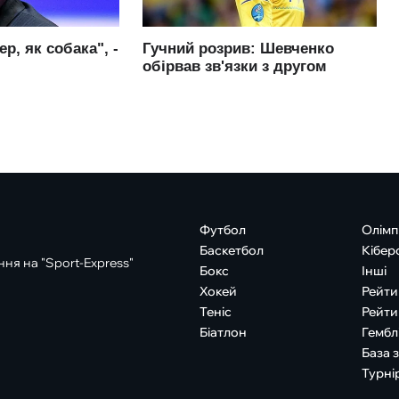
Футбол
Олімп
Баскетбол
Кібер
ня на "Sport-Express"
Бокс
Інші
Хокей
Рейти
Теніс
Рейти
Біатлон
Гембл
База 
Турні