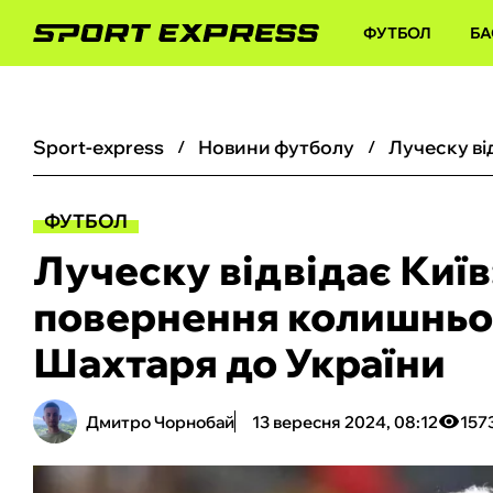
ФУТБОЛ
БА
sport-express
новини футболу
ФУТБОЛ
Луческу відвідає Киї
повернення колишньо
Шахтаря до України
Дмитро Чорнобай
13 вересня 2024, 08:12
157