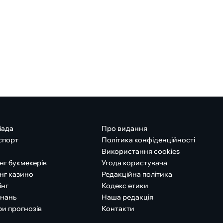
іада
Про видання
спорт
Політика конфіденційності
Використання cookies
нг букмекерів
Угода користувача
нг казино
Редакційна політика
інг
Кодекс етики
знань
Наша редакція
ри прогнозів
Контакти