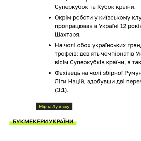
Суперкубок та Кубок країни.
Окрім роботи у київському клу
пропрацював в Україні 12 рокі
Шахтаря.
На чолі обох українських гран
трофеїв: дев'ять чемпіонатів У
вісім Суперкубків країни, а т
Фахівець на чолі збірної Румун
Ліги Націй, здобувши дві пере
(3:1).
Мірча Луческу
БУКМЕКЕРИ УКРАЇНИ