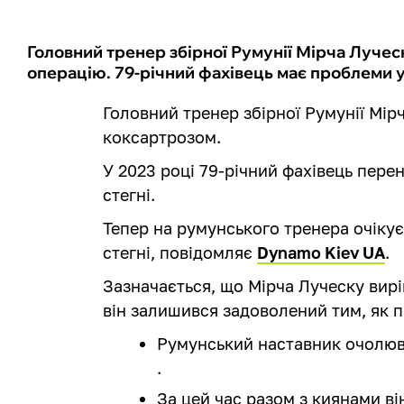
Головний тренер збірної Румунії Мірча Лучес
операцію. 79-річний фахівець має проблеми у
Головний тренер збірної Румунії Мір
коксартрозом.
У 2023 році 79-річний фахівець перен
стегні.
Тепер на румунського тренера очіку
стегні, повідомляє
Dynamo Kiev UA
.
Зазначається, що Мірча Луческу вирі
він залишився задоволений тим, як 
Румунський наставник очолюва
.
За цей час разом з киянами ві