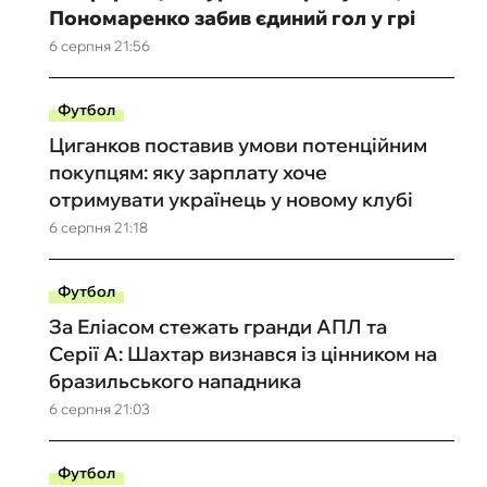
Пономаренко забив єдиний гол у грі
6 серпня 21:56
Футбол
Циганков поставив умови потенційним
покупцям: яку зарплату хоче
отримувати українець у новому клубі
6 серпня 21:18
Футбол
За Еліасом стежать гранди АПЛ та
Серії А: Шахтар визнався із цінником на
бразильського нападника
6 серпня 21:03
Футбол