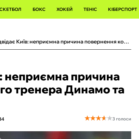
СКЕТБОЛ
БОКС
ХОКЕЙ
ТЕНІС
КІБЕРСПОРТ
Луческу відвідає Київ: неприємна причина повернення колишнього тренера Динамо та Шахтаря до України
в: неприємна причина
го тренера Динамо та
★
★
★
★
★
★
★
★
★
★
34
3 голоси