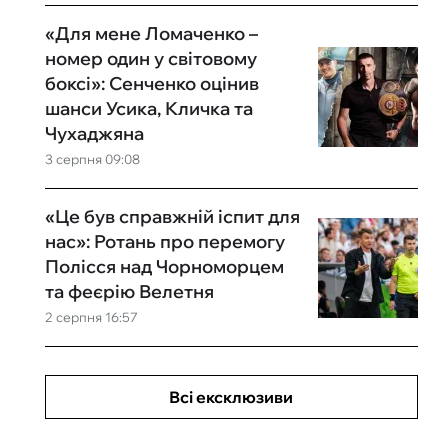
«Для мене Ломаченко –
номер один у світовому
боксі»: Сенченко оцінив
шанси Усика, Кличка та
Чухаджяна
3 серпня 09:08
«Це був справжній іспит для
нас»: Ротань про перемогу
Полісся над Чорноморцем
та феєрію Велетня
2 серпня 16:57
Всі ексклюзиви