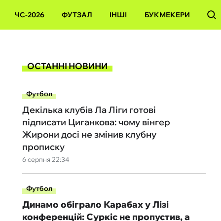
ЧС-2026
ФУТЗАЛ
ІНШІ
БУКМЕКЕРИ
ОСТАННІ НОВИНИ
Футбол
Декілька клубів Ла Ліги готові
підписати Циганкова: чому вінгер
Жирони досі не змінив клубну
прописку
6 серпня 22:34
Футбол
Динамо обіграло Карабах у Лізі
конференцій: Суркіс не пропустив, а