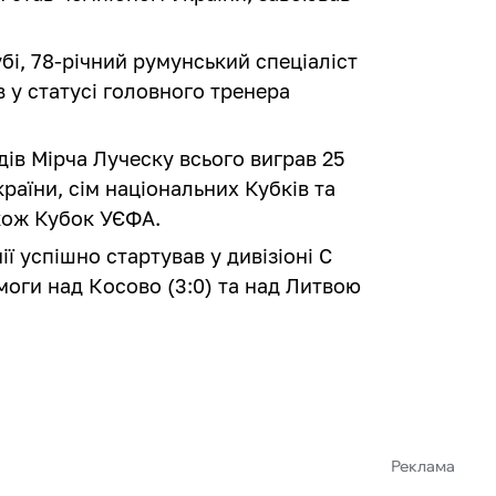
бі, 78-річний румунський спеціаліст
в у статусі головного тренера
дів Мірча Луческу всього виграв 25
країни, сім національних Кубків та
акож Кубок УЄФА.
ії успішно стартував у дивізіоні С
моги над Косово (3:0) та над Литвою
Реклама