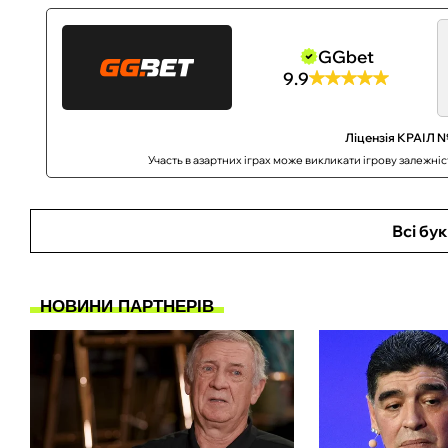
GGbet
9.9
Ліцензія КРАІЛ №
Участь в азартних іграх може викликати ігрову залежні
Всі бу