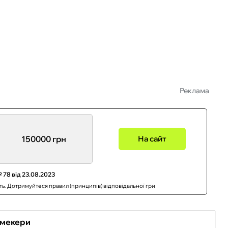
Реклама
150000 грн
На сайт
 78 від 23.08.2023
сть. Дотримуйтеся правил (принципів) відповідальної гри
кмекери