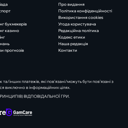
іада
Про видання
спорт
Політика конфіденційності
Використання cookies
нг букмекерів
Угода користувача
нг казино
Редакційна політика
інг
Кодекс етики
знань
Наша редакція
ри прогнозів
Контакти
к та/інших платежів, які пов’язані/можуть бути пов’язані з
ся виключно в інформаційних цілях.
РИНЦИПІВ) ВІДПОВІДАЛЬНОЇ ГРИ.