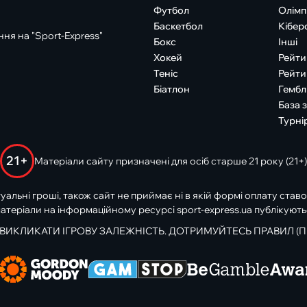
Футбол
Олімп
Баскетбол
Кібер
ня на "Sport-Express"
Бокс
Інші
Хокей
Рейти
Теніс
Рейти
Біатлон
Гембл
База 
Турні
21+
Матеріали сайту призначені для осіб старше 21 року (21+)
туальні гроші, також сайт не приймає ні в якій формі оплату ставо
атеріали на інформаційному ресурсі sport-express.ua публікують
 ВИКЛИКАТИ ІГРОВУ ЗАЛЕЖНІСТЬ. ДОТРИМУЙТЕСЬ ПРАВИЛ (П