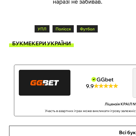
наразі не забивав.
УПЛ
Полісся
Футбол
БУКМЕКЕРИ УКРАЇНИ
GGbet
9.9
Ліцензія КРАІЛ №
Участь в азартних іграх може викликати ігрову залежні
Всі бу