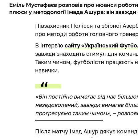
Еміль Мустафаєв розповів про нюанси роботи
плюси у методології Імада Ашура: він завжд
Півзахисник Полісся та збірної Азе
про методи роботи головного трене
В інтерв'ю
сайту «Український Футбо
завжди знаходить стимул для команди
Таким чином, футболісти працюють н
навички.
«Він постійно вимагає від нас більшог
незадоволений, завжди вимагає біль
прогресуємо таким чином», – розпов
Після матчу Імад Ашур дякує команді