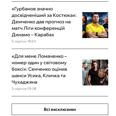
«Гурбанов значно
досвідченіший за Костюка»:
Демченко дав прогноз на
матч Ліги конференцій
Динамо – Карабах
5 серпня 18:54
«Для мене Ломаченко –
номер один у світовому
боксі»: Сенченко оцінив
шанси Усика, Кличка та
Чухаджяна
3 серпня 09:08
Всі ексклюзиви