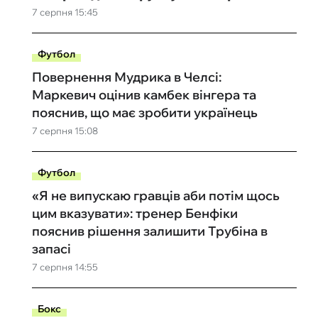
7 серпня 15:45
Футбол
Повернення Мудрика в Челсі:
Маркевич оцінив камбек вінгера та
пояснив, що має зробити українець
7 серпня 15:08
Футбол
«Я не випускаю гравців аби потім щось
цим вказувати»: тренер Бенфіки
пояснив рішення залишити Трубіна в
запасі
7 серпня 14:55
Бокс