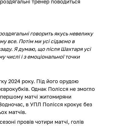
 роздягальні тренер поводиться
 роздягальні говорить якусь невелику
му все. Потім ми усі сідаємо в
ззаду. Я думаю, що після Шахтаря усі
му числі і з емоціональної точки
тку 2024 року. Під його орудою
ї єврокубків. Однак Полісся не змогло
У першому матчі житомиряни
. Водночас, в УПЛ Полісся крокує без
ьох матчів.
езоні провів чотири матчі, голів