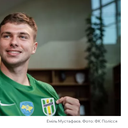
Еміль Мустафаєв. Фото: ФК Полісся