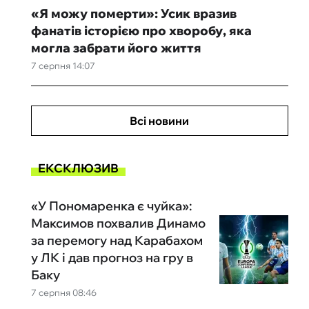
«Я можу померти»: Усик вразив
фанатів історією про хворобу, яка
могла забрати його життя
7 серпня 14:07
Всі новини
ЕКСКЛЮЗИВ
«У Пономаренка є чуйка»:
Максимов похвалив Динамо
за перемогу над Карабахом
у ЛК і дав прогноз на гру в
Баку
7 серпня 08:46