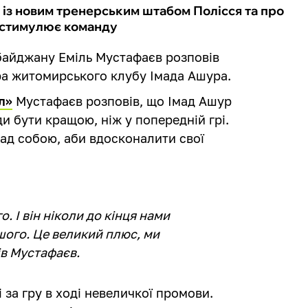
 із новим тренерським штабом Полісся та про
и стимулює команду
рбайджану Еміль Мустафаєв розповів
ра житомирського клубу Імада Ашура.
л»
Мустафаєв розповів, що Імад Ашур
 бути кращою, ніж у попередній грі.
ад собою, аби вдосконалити свої
о. І він ніколи до кінця нами
шого. Це великий плюс, ми
ів Мустафаєв.
 за гру в ході невеличкої промови.