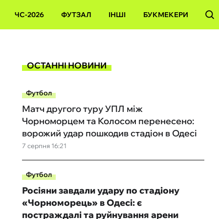
ЧС-2026
ФУТЗАЛ
ІНШІ
БУКМЕКЕРИ
ОСТАННІ НОВИНИ
Футбол
Матч другого туру УПЛ між
Чорноморцем та Колосом перенесено:
ворожий удар пошкодив стадіон в Одесі
7 серпня 16:21
Футбол
Росіяни завдали удару по стадіону
«Чорноморець» в Одесі: є
постраждалі та руйнування арени