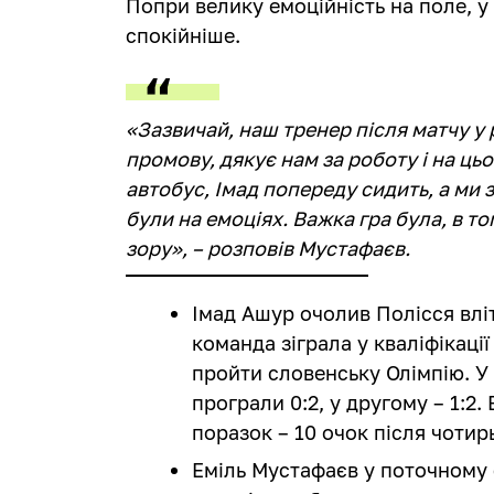
Попри велику емоційність на поле, у
спокійніше.
«Зазвичай, наш тренер після матчу у
промову, дякує нам за роботу і на цьо
автобус, Імад попереду сидить, а ми 
були на емоціях. Важка гра була, в то
зору», – розповів Мустафаєв.
Імад Ашур очолив Полісся влі
команда зіграла у кваліфікаці
пройти словенську Олімпію. 
програли 0:2, у другому – 1:2
поразок – 10 очок після чотир
Еміль Мустафаєв у поточному с