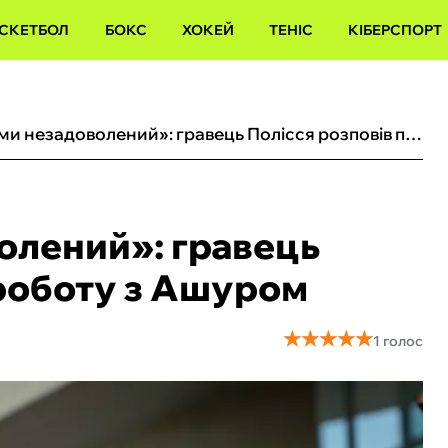
СКЕТБОЛ
БОКС
ХОКЕЙ
ТЕНІС
КІБЕРСПОРТ
«Ніколи нами незадоволений»: гравець Полісся розповів про роботу з Ашуром
олений»: гравець
 роботу з Ашуром
★
★
★
★
★
★
★
★
★
★
1 голос