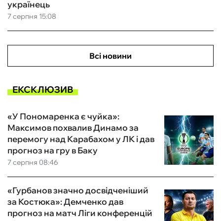
українець
7 серпня 15:08
Всі новини
ЕКСКЛЮЗИВ
«У Пономаренка є чуйка»:
Максимов похвалив Динамо за
перемогу над Карабахом у ЛК і дав
прогноз на гру в Баку
7 серпня 08:46
«Гурбанов значно досвідченіший
за Костюка»: Демченко дав
прогноз на матч Ліги конференцій