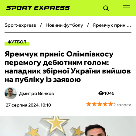
sport-express
новини футболу
Яремчук приніс Олімпіакосу перемогу дебютним голом: нападник збірної України вийшов на публіку із заявою
ФУТБОЛ
ФУТБОЛ
БАСКЕТБОЛ
Яремчук приніс Олімпіакосу
перемогу дебютним голом:
БОКС
нападник збірної України вийшов
на публіку із заявою
ХОКЕЙ
Дмитро Вєнков
1046
ТЕНІС
★
★
★
★
★
★
★
★
★
★
2 голоси
27 серпня 2024, 10:10
КІБЕРСПОРТ
ЧС-2026