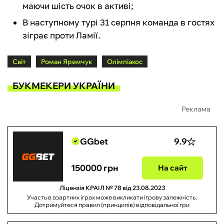
маючи шість очок в активі;
В наступному турі 31 серпня команда в гостях
зіграє проти Ламії.
Світ
Роман Яремчук
Олімпіакос
БУКМЕКЕРИ УКРАЇНИ
Реклама
GGbet
9.9
150000 грн
На сайт
Ліцензія КРАІЛ № 78 від 23.08.2023
Участь в азартних іграх може викликати ігрову залежність.
Дотримуйтеся правил (принципів) відповідальної гри