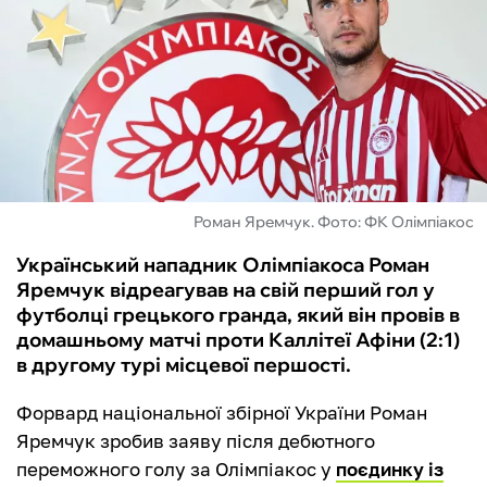
ФУТЗАЛ
ІНШІ
БУКМЕКЕРИ
Роман Яремчук. Фото: ФК Олімпіакос
Український нападник Олімпіакоса Роман
Яремчук відреагував на свій перший гол у
футболці грецького гранда, який він провів в
домашньому матчі проти Каллітеї Афіни (2:1)
в другому турі місцевої першості.
Форвард національної збірної України Роман
Яремчук зробив заяву після дебютного
переможного голу за Олімпіакос у
поєдинку із