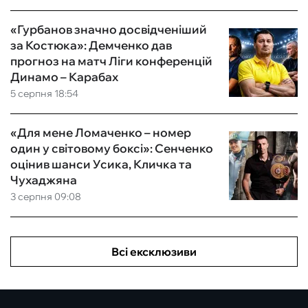
«Гурбанов значно досвідченіший
за Костюка»: Демченко дав
прогноз на матч Ліги конференцій
Динамо – Карабах
5 серпня 18:54
«Для мене Ломаченко – номер
один у світовому боксі»: Сенченко
оцінив шанси Усика, Кличка та
Чухаджяна
3 серпня 09:08
Всі ексклюзиви