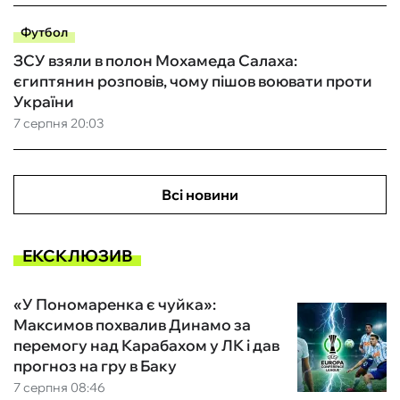
Футбол
ЗСУ взяли в полон Мохамеда Салаха:
єгиптянин розповів, чому пішов воювати проти
України
7 серпня 20:03
Всі новини
ЕКСКЛЮЗИВ
«У Пономаренка є чуйка»:
Максимов похвалив Динамо за
перемогу над Карабахом у ЛК і дав
прогноз на гру в Баку
7 серпня 08:46