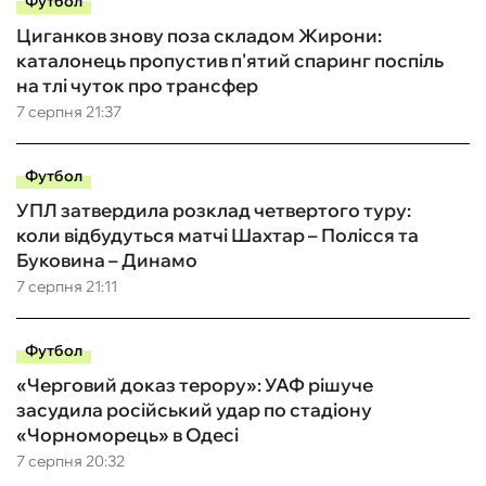
Футбол
Циганков знову поза складом Жирони:
каталонець пропустив п'ятий спаринг поспіль
на тлі чуток про трансфер
7 серпня 21:37
Футбол
УПЛ затвердила розклад четвертого туру:
коли відбудуться матчі Шахтар – Полісся та
Буковина – Динамо
7 серпня 21:11
Футбол
«Черговий доказ терору»: УАФ рішуче
засудила російський удар по стадіону
«Чорноморець» в Одесі
7 серпня 20:32