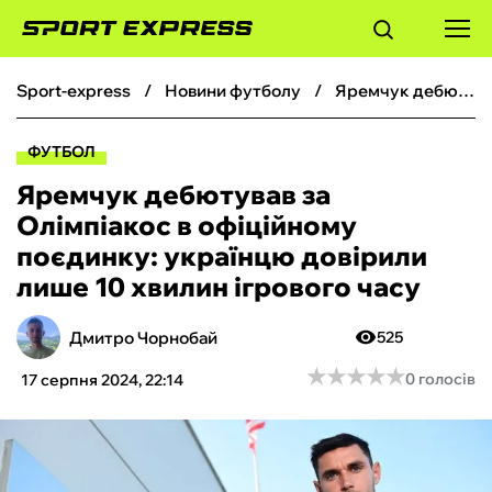
sport-express
новини футболу
Яремчук дебютував за Олімпіакос в офіційному поєдинку: українцю довірили лише 10 хвилин ігрового часу
ФУТБОЛ
ФУТБОЛ
БАСКЕТБОЛ
Яремчук дебютував за
Олімпіакос в офіційному
БОКС
поєдинку: українцю довірили
лише 10 хвилин ігрового часу
ХОКЕЙ
Дмитро Чорнобай
525
ТЕНІС
★
★
★
★
★
★
★
★
★
★
0 голосів
17 серпня 2024, 22:14
КІБЕРСПОРТ
ЧС-2026