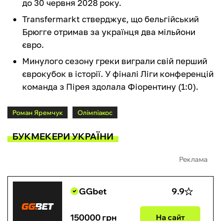
до 30 червня 2028 року.
Transfermarkt стверджує, що бельгійський
Брюгге отримав за українця два мільйони
євро.
Минулого сезону греки виграли свій перший
єврокубок в історії. У фіналі Ліги конференцій
команда з Пірея здолала Фіорентину (1:0).
Роман Яремчук
Олімпіакос
БУКМЕКЕРИ УКРАЇНИ
Реклама
GGbet
9.9
150000 грн
На сайт