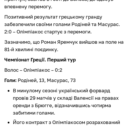
впевнену перемогу.
Позитивний результат грецькому гранду
забезпечили своїми голами Родіней та Масурас.
2:0 – Олімпіакос стартує з перемоги.
Зазначимо, що Роман Яремчук вийшов на поле на
81-й хвилині поєдинку.
Чемпіонат Греції. Перший тур
Волос – Олімпіакос – 0:2
Голи:
Родіней, 13, Масурас, 73
В минулому сезоні український форвард
провів 29 матчів у складі Валенсії на правах
оренди з Брюгге, відзначившись чотирма
забитими голами.
Його контракт з Олімпіакосом розрахований