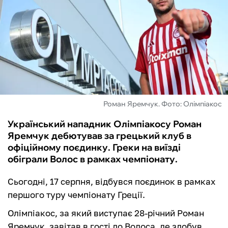
ФУТЗАЛ
ІНШІ
БУКМЕКЕРИ
Роман Яремчук. Фото: Олімпіакос
Український нападник Олімпіакосу Роман
Яремчук дебютував за грецький клуб в
офіційному поєдинку. Греки на виїзді
обіграли Волос в рамках чемпіонату.
Сьогодні, 17 серпня, відбувся поєдинок в рамках
першого туру чемпіонату Греції.
Олімпіакос, за який виступає 28-річний Роман
Яремчук, завітав в гості до Волоса, де здобув