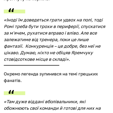
«Іноді їм доведеться грати удвох на полі, тоді
Ромі треба бути трохи в периферії, спускатися
за м'ячем, рухатися вправо і вліво. Але все
залежатиме від тренера, поки це лише
фантазії. Конкуренція – це добре, без неї не
цікаво. Думаю, ніхто не обіцяв Яремчуку
стовідсоткове місце в складі».
Окремо легенда зупинився на темі грецьких
фанатів.
«Там дуже віддані вболівальники, які
обожнюють свої команди й готові для них на