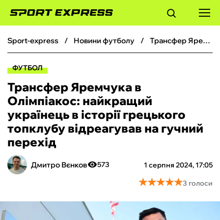
sport-express
новини футболу
Трансфер Яремчука в Олімпіакос: найкращий українець в історії грецького топклубу відреагував на гучний перехід
ФУТБОЛ
ФУТБОЛ
БАСКЕТБОЛ
Трансфер Яремчука в
Олімпіакос: найкращий
БОКС
українець в історії грецького
топклубу відреагував на гучний
ХОКЕЙ
перехід
ТЕНІС
Дмитро Вєнков
573
1 серпня 2024, 17:05
★
★
★
★
★
★
★
★
★
★
3 голоси
КІБЕРСПОРТ
ЧС-2026