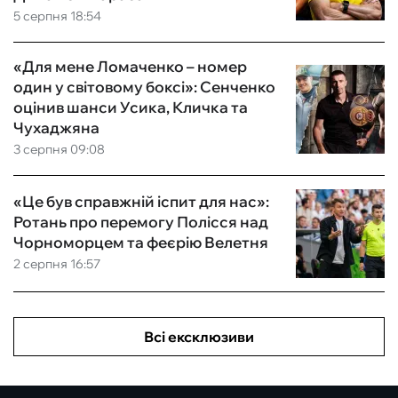
5 серпня 18:54
«Для мене Ломаченко – номер
один у світовому боксі»: Сенченко
оцінив шанси Усика, Кличка та
Чухаджяна
3 серпня 09:08
«Це був справжній іспит для нас»:
Ротань про перемогу Полісся над
Чорноморцем та феєрію Велетня
2 серпня 16:57
Всі ексклюзиви