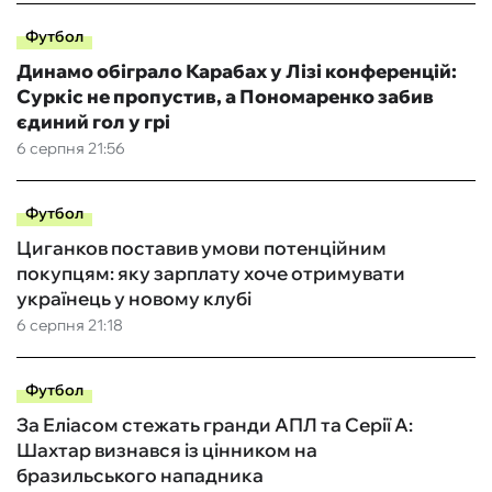
Футбол
Динамо обіграло Карабах у Лізі конференцій:
Суркіс не пропустив, а Пономаренко забив
єдиний гол у грі
6 серпня 21:56
Футбол
Циганков поставив умови потенційним
покупцям: яку зарплату хоче отримувати
українець у новому клубі
6 серпня 21:18
Футбол
За Еліасом стежать гранди АПЛ та Серії А:
Шахтар визнався із цінником на
бразильського нападника