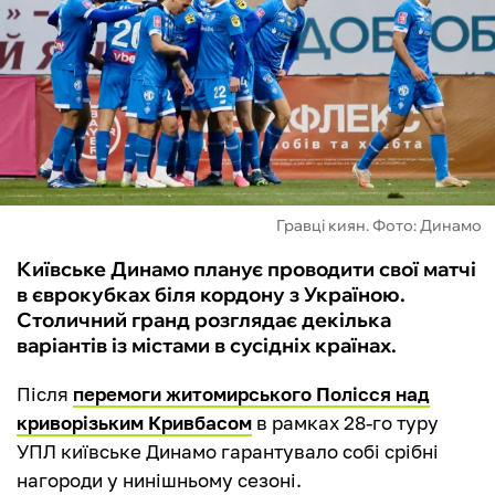
ФУТЗАЛ
ІНШІ
БУКМЕКЕРИ
Гравці киян. Фото: Динамо
Київське Динамо планує проводити свої матчі
в єврокубках біля кордону з Україною.
Столичний гранд розглядає декілька
варіантів із містами в сусідніх країнах.
Після
перемоги житомирського Полісся над
криворізьким Кривбасом
в рамках 28-го туру
УПЛ київське Динамо гарантувало собі срібні
нагороди у нинішньому сезоні.