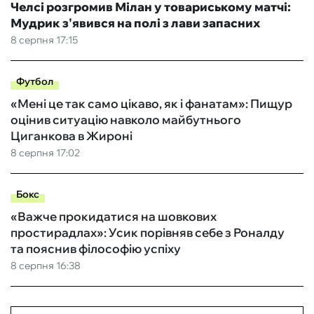
Челсі розгромив Мілан у товариському матчі:
Мудрик з'явився на полі з лави запасних
8 серпня 17:15
Футбол
«Мені це так само цікаво, як і фанатам»: Пищур
оцінив ситуацію навколо майбутнього
Циганкова в Жироні
8 серпня 17:02
Бокс
«Важче прокидатися на шовкових
простирадлах»: Усик порівняв себе з Роналду
та пояснив філософію успіху
8 серпня 16:38