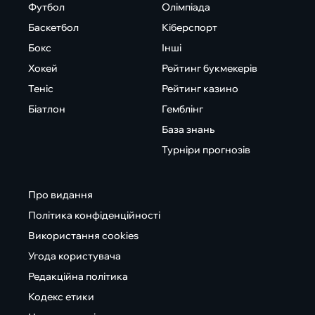
Футбол
Олімпіада
Баскетбол
Кіберспорт
Бокс
Інші
Хокей
Рейтинг букмекерів
Теніс
Рейтинг казино
Біатлон
Гемблінг
База знань
Турніри прогнозів
Про видання
Політика конфіденційності
Використання cookies
Угода користувача
Редакційна політика
Кодекс етики