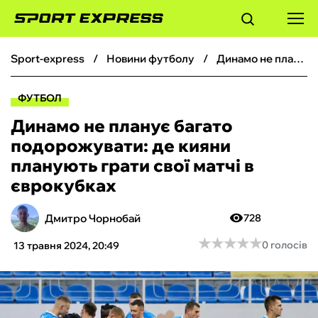
sport-express
новини футболу
Динамо не планує багато подорожувати: де кияни планують грати свої матчі в єврокубках
ФУТБОЛ
ФУТБОЛ
БАСКЕТБОЛ
Динамо не планує багато
подорожувати: де кияни
БОКС
планують грати свої матчі в
єврокубках
ХОКЕЙ
Дмитро Чорнобай
728
ТЕНІС
★
★
★
★
★
★
★
★
★
★
0 голосів
13 травня 2024, 20:49
КІБЕРСПОРТ
ЧС-2026