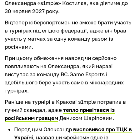
Олександра «s1mple» Костилєв, яка діятиме до
30 червня 2027 року.
Відтепер кіберспортсмен не зможе брати участь
в турнірах під егідою федерації, адже він брав
участь у матчах за одну команду разом із
росіянами.
При цьому обмеження навряд чи серйозно
повпливають на Олександра, який наразі
виступає за команду BC.Game Esports і
здебільшого бере участь саме в міжнародних
турнірах.
Раніше на турнірі в Кракові s1mple потрапив в
гучний скандал, адже
тепло привітався із
російським гравцем
Денисом Шаріповим.
Перед цим Олександр
висловився про ТЦК в
Україні
, назвавши «фейком» одне із