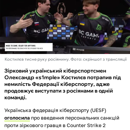
ФУТЗАЛ
ІНШІ
БУКМЕКЕРИ
Костилєв тисне руку росіянину. Фото: скріншот з трансляції
Зірковий український кіберспортсмен
Олександр «s1mple» Костилєв потрапив під
немилість Федерації кіберспорту, адже
продовжує виступати з росіянами в одній
команді.
Українська федерація кіберспорту (UESF)
оголосила
про введення персональних санкцій
проти зіркового гравця в Counter Strike 2