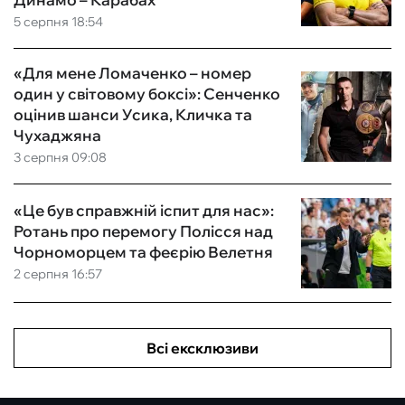
5 серпня 18:54
«Для мене Ломаченко – номер
один у світовому боксі»: Сенченко
оцінив шанси Усика, Кличка та
Чухаджяна
3 серпня 09:08
«Це був справжній іспит для нас»:
Ротань про перемогу Полісся над
Чорноморцем та феєрію Велетня
2 серпня 16:57
Всі ексклюзиви