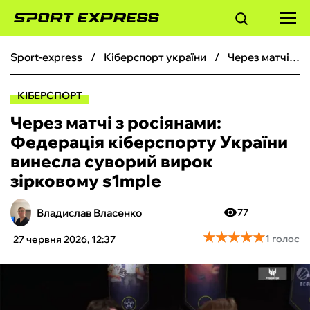
sport-express
кіберспорт україни
Через матчі з росіянами: Федерація кіберспорту України винесла суворий вирок зірковому s1mple
ФУТБОЛ
КІБЕРСПОРТ
БАСКЕТБОЛ
Через матчі з росіянами:
Федерація кіберспорту України
БОКС
винесла суворий вирок
зірковому s1mple
ХОКЕЙ
Владислав Власенко
77
ТЕНІС
★
★
★
★
★
★
★
★
★
★
1 голос
27 червня 2026, 12:37
КІБЕРСПОРТ
ЧС-2026