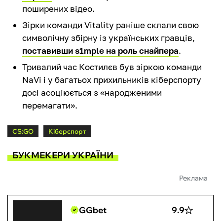
поширених відео.
Зірки команди Vitality раніше склали свою
символічну збірну із українських гравців,
поставивши s1mple на роль снайпера
.
Тривалий час Костилєв був зіркою команди
NaVi і у багатьох прихильників кіберспорту
досі асоціюється з «народженими
перемагати».
CS:GO
Кіберспорт
БУКМЕКЕРИ УКРАЇНИ
Реклама
GGbet
9.9