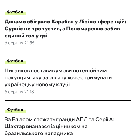
Футбол
Динамо обіграло Карабах у Лізі конференцій:
Суркіс не пропустив, а Пономаренко забив
єдиний гол у грі
6 серпня 21:56
Футбол
Циганков поставив умови потенційним
покупцям: яку зарплату хоче отримувати
українець у новому клубі
6 серпня 21:18
Футбол
За Еліасом стежать гранди АПЛ та Серії А:
Шахтар визнався із цінником на
бразильського нападника