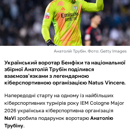
ФУТЗАЛ
ІНШІ
БУКМЕКЕРИ
Анатолій Трубін. Фото: Getty Images
Український воротар Бенфіки та національної
збірної Анатолій Трубін поділився
взаємозв'язками з легендарною
кіберспортивною організацією Natus Vincere.
Напередодні старту на одному із найбільших
кіберспортивних турнірів року IEM Cologne Major
2026 українська кіберспортивна організація
NaVi
зробила подарунок воротарю
Анатолію
Трубіну
.