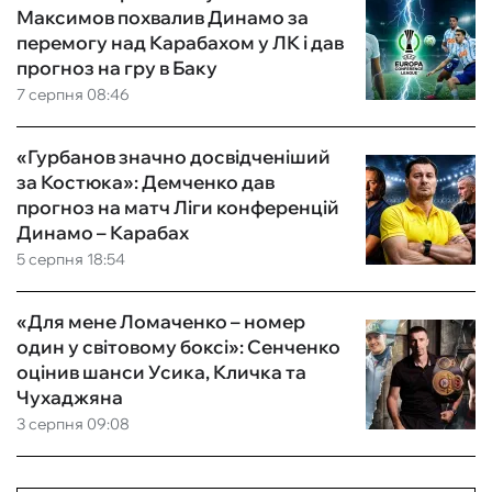
Максимов похвалив Динамо за
перемогу над Карабахом у ЛК і дав
прогноз на гру в Баку
7 серпня 08:46
«Гурбанов значно досвідченіший
за Костюка»: Демченко дав
прогноз на матч Ліги конференцій
Динамо – Карабах
5 серпня 18:54
«Для мене Ломаченко – номер
один у світовому боксі»: Сенченко
оцінив шанси Усика, Кличка та
Чухаджяна
3 серпня 09:08