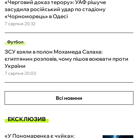
«Черговий доказ терору»: УАФ рішуче
засудила російський удар по стадіону
«Чорноморець» в Одесі
7 серпня 20:32
Футбол
ЗСУ взяли в полон Мохамеда Салаха:
єгиптянин розповів, чому пішов воювати проти
України
7 серпня 20:03
Всі новини
ЕКСКЛЮЗИВ
«У Пономаренка є чуйка»: