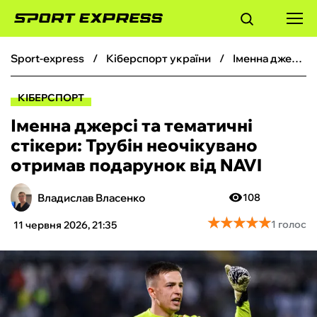
sport-express
кіберспорт україни
Іменна джерсі та тематичні стікери: Трубін неочікувано отримав подарунок від NAVI
ФУТБОЛ
КІБЕРСПОРТ
БАСКЕТБОЛ
Іменна джерсі та тематичні
стікери: Трубін неочікувано
БОКС
отримав подарунок від NAVI
ХОКЕЙ
Владислав Власенко
108
★
★
★
★
★
★
★
★
★
★
1 голос
11 червня 2026, 21:35
ТЕНІС
КІБЕРСПОРТ
ЧС-2026