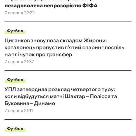
незадоволена непрозорістю ФІФА
7 серпня 22:22
Футбол
Циганков знову поза складом Жирони:
каталонець пропустив п'ятий спаринг поспіль
на тлі чуток про трансфер
7 серпня 21:37
Футбол
УПЛ затвердила розклад четвертого туру:
коли відбудуться матчі Шахтар – Полісся та
Буковина – Динамо
7 серпня 21:11
Футбол