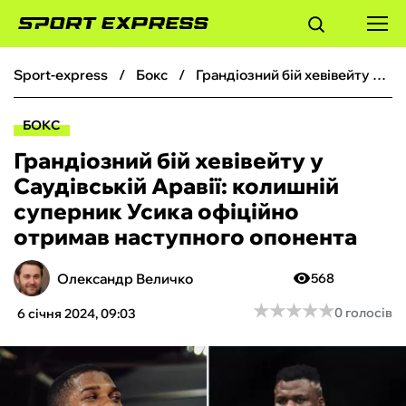
sport-express
бокс
Грандіозний бій хевівейту у Саудівській Аравії: колишній суперник Усика офіційно отримав наступного опонента
ФУТБОЛ
БОКС
БАСКЕТБОЛ
Грандіозний бій хевівейту у
Саудівській Аравії: колишній
БОКС
суперник Усика офіційно
отримав наступного опонента
ХОКЕЙ
Олександр Величко
568
ТЕНІС
★
★
★
★
★
★
★
★
★
★
0 голосів
6 січня 2024, 09:03
КІБЕРСПОРТ
ЧС-2026