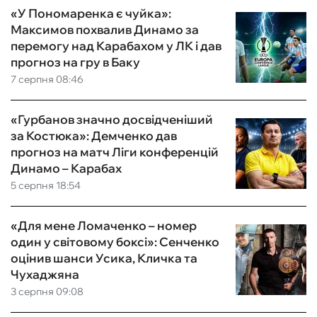
«У Пономаренка є чуйка»:
Максимов похвалив Динамо за
перемогу над Карабахом у ЛК і дав
прогноз на гру в Баку
7 серпня 08:46
«Гурбанов значно досвідченіший
за Костюка»: Демченко дав
прогноз на матч Ліги конференцій
Динамо – Карабах
5 серпня 18:54
«Для мене Ломаченко – номер
один у світовому боксі»: Сенченко
оцінив шанси Усика, Кличка та
Чухаджяна
3 серпня 09:08