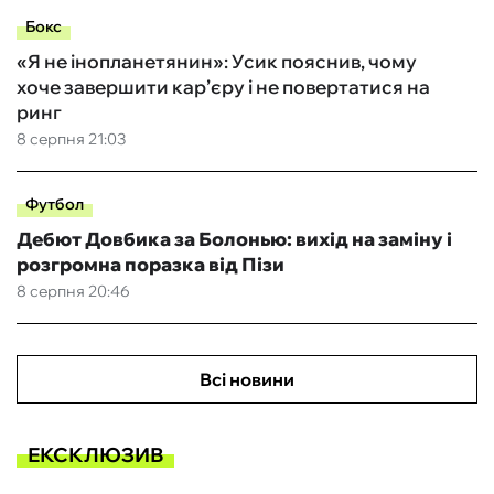
Бокс
«Я не інопланетянин»: Усик пояснив, чому
хоче завершити кар’єру і не повертатися на
ринг
8 серпня 21:03
Футбол
Дебют Довбика за Болонью: вихід на заміну і
розгромна поразка від Пізи
8 серпня 20:46
Всі новини
ЕКСКЛЮЗИВ