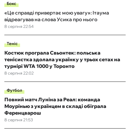
Бокс
«Це справді привертає мою увагу»: Ітаума
відреагував на слова Усика про нього
8 серпня 22:54
Теніс
Костюк програла Свьонтек: польська
тенісистка здолала українку у трьох сетах на
турнірі WTA 1000 у Торонто
8 серпня 22:02
Футбол
Повний матч Луніна за Реал: команда
Моурінью з українцем в складі обіграла
Ференцварош
8 серпня 21:53