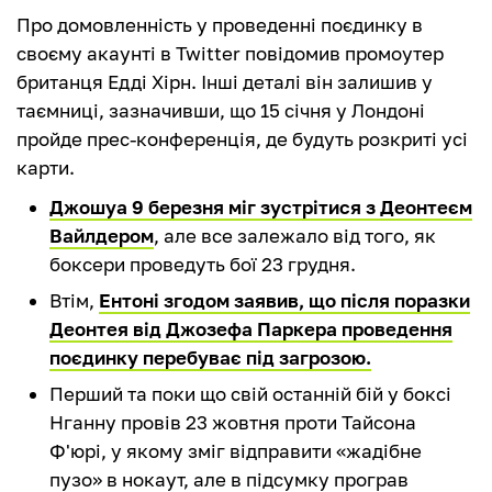
Про домовленність у проведенні поєдинку в
своєму акаунті в Twitter повідомив промоутер
британця Едді Хірн. Інші деталі він залишив у
таємниці, зазначивши, що 15 січня у Лондоні
пройде прес-конференція, де будуть розкриті усі
карти.
Джошуа 9 березня міг зустрітися з Деонтеєм
Вайлдером
, але все залежало від того, як
боксери проведуть бої 23 грудня.
Втім,
Ентоні згодом заявив, що після поразки
Деонтея від Джозефа Паркера проведення
поєдинку перебуває під загрозою.
Перший та поки що свій останній бій у боксі
Нганну провів 23 жовтня проти Тайсона
Ф'юрі, у якому зміг відправити «жадібне
пузо» в нокаут, але в підсумку програв