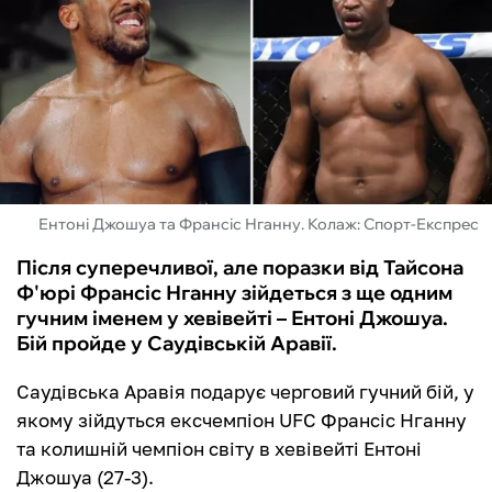
ФУТЗАЛ
ІНШІ
БУКМЕКЕРИ
Ентоні Джошуа та Франсіс Нганну. Колаж: Спорт-Експрес
Після суперечливої, але поразки від Тайсона
Ф'юрі Франсіс Нганну зійдеться з ще одним
гучним іменем у хевівейті – Ентоні Джошуа.
Бій пройде у Саудівській Аравії.
Саудівська Аравія подарує черговий гучний бій, у
якому зійдуться ексчемпіон UFC Франсіс Нганну
та колишній чемпіон світу в хевівейті Ентоні
Джошуа (27-3).