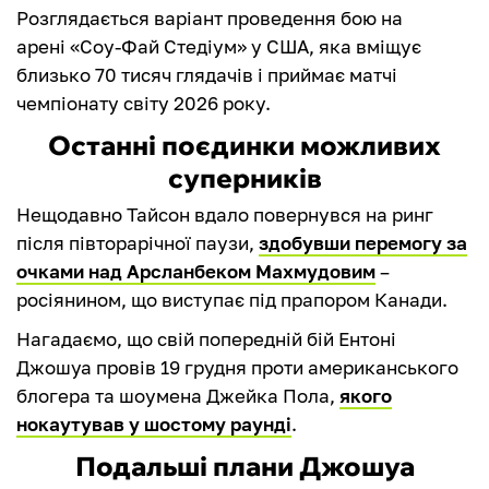
Розглядається варіант проведення бою на
арені «Соу-Фай Стедіум» у США, яка вміщує
близько 70 тисяч глядачів і приймає матчі
чемпіонату світу 2026 року.
Останні поєдинки можливих
суперників
Нещодавно Тайсон вдало повернувся на ринг
після півторарічної паузи,
здобувши перемогу за
очками над Арсланбеком Махмудовим
–
росіянином, що виступає під прапором Канади.
Нагадаємо, що свій попередній бій Ентоні
Джошуа провів 19 грудня проти американського
блогера та шоумена Джейка Пола,
якого
нокаутував у шостому раунді
.
Подальші плани Джошуа