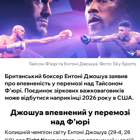
ФУТЗАЛ
ІНШІ
БУКМЕКЕРИ
Тайсон Ф'юрі та Ентоні Джошуа. Фото: Sky Sports
Британський боксер Ентоні Джошуа заявив
про впевненість у перемозі над Тайсоном
Ф'юрі. Поєдинок зіркових важковаговиків
може відбутися наприкінці 2026 року в США.
Джошуа впевнений у перемозі
над Ф’юрі
Колишній чемпіон світу Ентоні Джошуа (29-4, 26