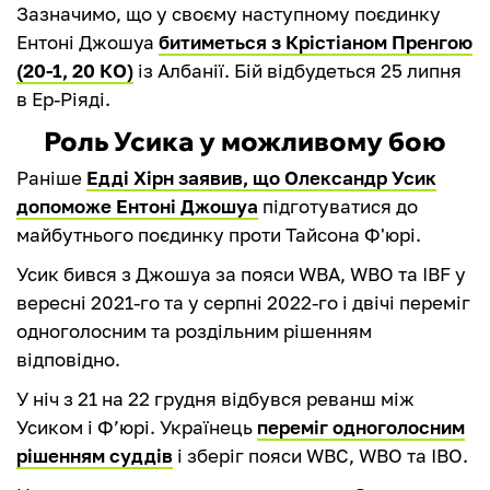
Зазначимо, що у своєму наступному поєдинку
Ентоні Джошуа
битиметься з Крістіаном Пренгою
(20-1, 20 КО)
із Албанії. Бій відбудеться 25 липня
в Ер-Ріяді.
Роль Усика у можливому бою
Раніше
Едді Хірн заявив, що Олександр Усик
допоможе Ентоні Джошуа
підготуватися до
майбутнього поєдинку проти Тайсона Ф'юрі.
Усик бився з Джошуа за пояси WBA, WBO та IBF у
вересні 2021-го та у серпні 2022-го і двічі переміг
одноголосним та роздільним рішенням
відповідно.
У ніч з 21 на 22 грудня відбувся реванш між
Усиком і Ф’юрі. Українець
переміг одноголосним
рішенням суддів
і зберіг пояси WBC, WBO та IBO.