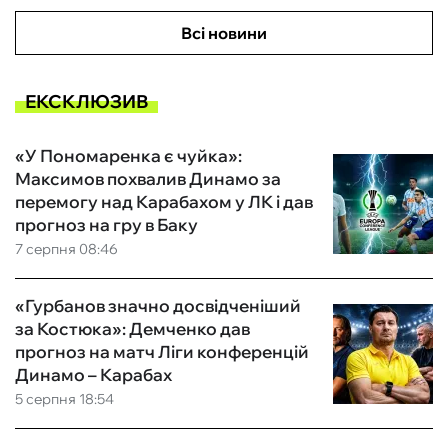
Всі новини
ЕКСКЛЮЗИВ
«У Пономаренка є чуйка»:
Максимов похвалив Динамо за
перемогу над Карабахом у ЛК і дав
прогноз на гру в Баку
7 серпня 08:46
«Гурбанов значно досвідченіший
за Костюка»: Демченко дав
прогноз на матч Ліги конференцій
Динамо – Карабах
5 серпня 18:54