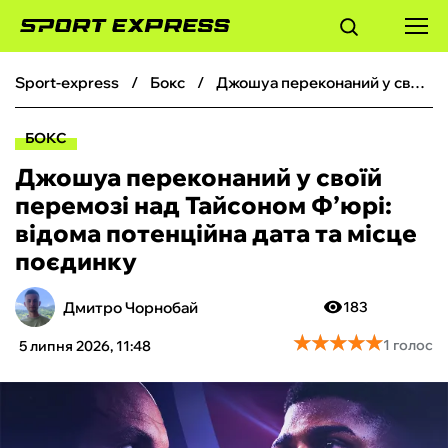
sport-express
бокс
Джошуа переконаний у своїй перемозі над Тайсоном Ф’юрі: відома потенційна дата та місце поєдинку
ФУТБОЛ
БОКС
БАСКЕТБОЛ
Джошуа переконаний у своїй
перемозі над Тайсоном Ф’юрі:
БОКС
відома потенційна дата та місце
поєдинку
ХОКЕЙ
Дмитро Чорнобай
183
ТЕНІС
★
★
★
★
★
★
★
★
★
★
1 голос
5 липня 2026, 11:48
КІБЕРСПОРТ
ЧС-2026