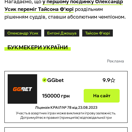
Нагадаємо, що
у першому поєдинку Олександр
Усик переміг Тайсона Ф'юрі
роздільним
рішенням суддів, ставши абсолютним чемпіоном.
Олександр Усик
Ентоні Джошуа
Тайсон Ф'юрі
БУКМЕКЕРИ УКРАЇНИ
Реклама
GGbet
9.9
150000 грн
На сайт
Ліцензія КРАІЛ № 78 від 23.08.2023
Участь в азартних іграх може викликати ігрову залежність.
Дотримуйтеся правил (принципів) відповідальної гри