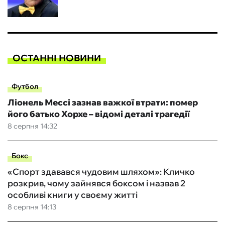
ОСТАННІ НОВИНИ
Футбол
Ліонель Мессі зазнав важкої втрати: помер
його батько Хорхе – відомі деталі трагедії
8 серпня 14:32
Бокс
«Спорт здавався чудовим шляхом»: Кличко
розкрив, чому зайнявся боксом і назвав 2
особливі книги у своєму житті
8 серпня 14:13