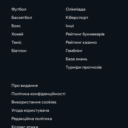
Футбол
Олімпіада
Баскетбол
Кіберспорт
Бокс
Інші
Хокей
Рейтинг букмекерів
Теніс
Рейтинг казино
Біатлон
Гемблінг
База знань
Турніри прогнозів
Про видання
Політика конфіденційності
Використання cookies
Угода користувача
Редакційна політика
Кодекс етики