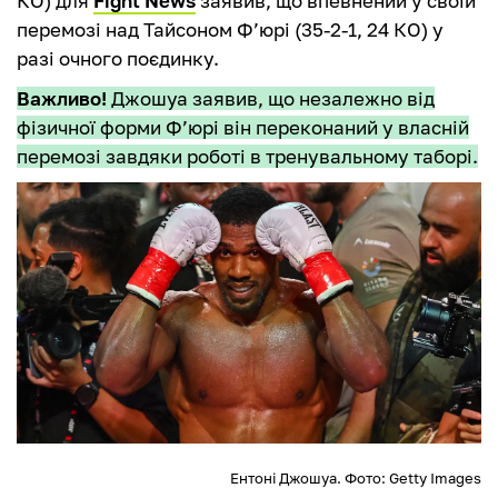
КО) для
Fight News
заявив, що впевнений у своїй
перемозі над Тайсоном Ф’юрі (35-2-1, 24 КО) у
разі очного поєдинку.
Важливо!
Джошуа заявив, що незалежно від
фізичної форми Ф’юрі він переконаний у власній
перемозі завдяки роботі в тренувальному таборі.
Ентоні Джошуа. Фото: Getty Images