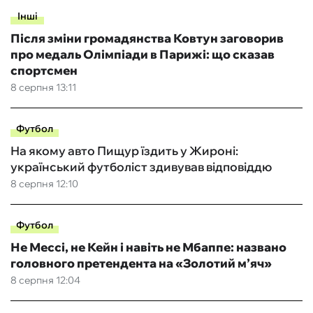
Інші
Після зміни громадянства Ковтун заговорив
про медаль Олімпіади в Парижі: що сказав
спортсмен
8 серпня 13:11
Футбол
На якому авто Пищур їздить у Жироні:
український футболіст здивував відповіддю
8 серпня 12:10
Футбол
Не Мессі, не Кейн і навіть не Мбаппе: названо
головного претендента на «Золотий м’яч»
8 серпня 12:04