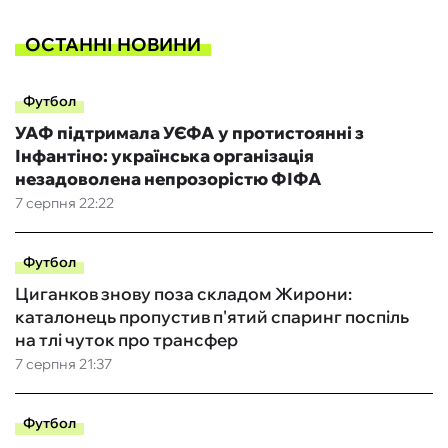
ОСТАННІ НОВИНИ
Футбол
УАФ підтримала УЄФА у протистоянні з
Інфантіно: українська організація
незадоволена непрозорістю ФІФА
7 серпня 22:22
Футбол
Циганков знову поза складом Жирони:
каталонець пропустив п'ятий спаринг поспіль
на тлі чуток про трансфер
7 серпня 21:37
Футбол