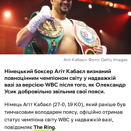
ФУТЗАЛ
ІНШІ
БУКМЕКЕРИ
Агіт Кабаєл. Фото: Getty Images
Німецький боксер Агіт Кабаєл визнаний
повноцінним чемпіоном світу у надважкій
вазі за версією WBC після того, як Олександр
Усик добровільно звільнив свої пояси.
Німець Агіт Кабаєл (27-0, 19 КО), який раніше був
тимчасовим володарем поясу, офіційно отримав
статус чемпіона світу WBC у надважкій вазі,
повідомляє
The Ring
.