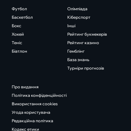
Футбол
Олімпіада
Баскетбол
Кіберспорт
Бокс
Інші
Хокей
Рейтинг букмекерів
Теніс
Рейтинг казино
Біатлон
Гемблінг
База знань
Турніри прогнозів
Про видання
Політика конфіденційності
Використання cookies
Угода користувача
Редакційна політика
Кодекс етики