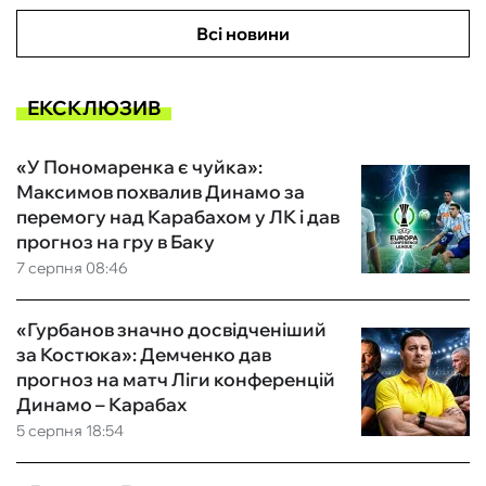
Всі новини
ЕКСКЛЮЗИВ
«У Пономаренка є чуйка»:
Максимов похвалив Динамо за
перемогу над Карабахом у ЛК і дав
прогноз на гру в Баку
7 серпня 08:46
«Гурбанов значно досвідченіший
за Костюка»: Демченко дав
прогноз на матч Ліги конференцій
Динамо – Карабах
5 серпня 18:54