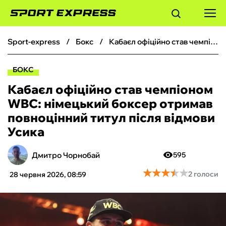
sport-express
бокс
Кабаєл офіційно став чемпіоном WBC: німецький боксер отримав повноцінний титул після відмови Усика
ФУТБОЛ
БОКС
БАСКЕТБОЛ
Кабаєл офіційно став чемпіоном
WBC: німецький боксер отримав
БОКС
повноцінний титул після відмови
Усика
ХОКЕЙ
Дмитро Чорнобай
595
ТЕНІС
★
★
★
★
★
★
★
★
★
★
2 голоси
28 червня 2026, 08:59
КІБЕРСПОРТ
ЧС-2026