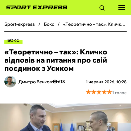
sport-express
бокс
«Теоретично – так»: Кличко відповів на питання про свій поєдинок з Усиком
ФУТБОЛ
БОКС
БАСКЕТБОЛ
«Теоретично – так»: Кличко
відповів на питання про свій
БОКС
поєдинок з Усиком
ХОКЕЙ
Дмитро Вєнков
618
1 червня 2026, 10:28
★
★
★
★
★
★
★
★
★
★
1 голос
ТЕНІС
КІБЕРСПОРТ
ЧС-2026