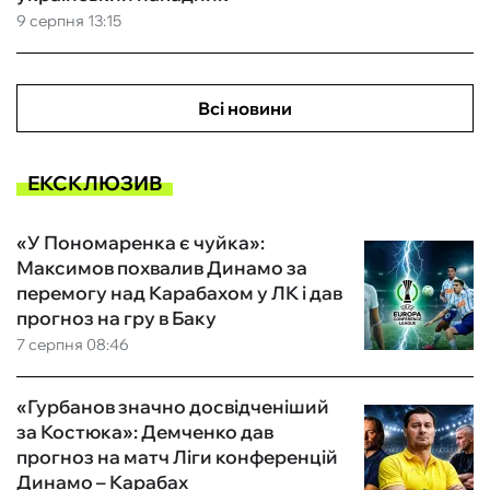
9 серпня 13:15
Всі новини
ЕКСКЛЮЗИВ
«У Пономаренка є чуйка»:
Максимов похвалив Динамо за
перемогу над Карабахом у ЛК і дав
прогноз на гру в Баку
7 серпня 08:46
«Гурбанов значно досвідченіший
за Костюка»: Демченко дав
прогноз на матч Ліги конференцій
Динамо – Карабах