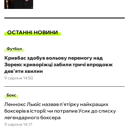
ОСТАННІ НОВИНИ
Футбол
Кривбас здобув вольову перемогу над
Зорею: криворіжці забили тричі впродовж
дев'яти хвилин
9 серпня 14:50
Бокс
Леннокс Льюїс назвав п'ятірку найкращих
боксерів в історії: чи потрапив Усик до списку
легендарного боксера
9 серпня 14:17