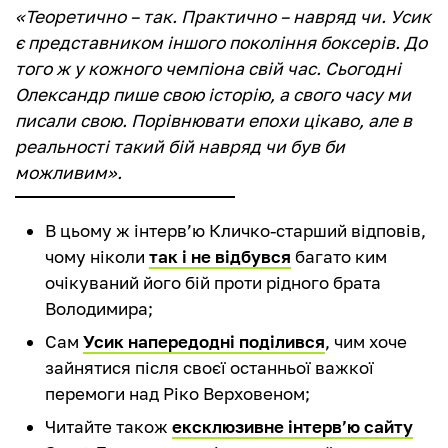
«Теоретично – так. Практично – навряд чи. Усик
є представником іншого покоління боксерів. До
того ж у кожного чемпіона свій час. Сьогодні
Олександр пише свою історію, а свого часу ми
писали свою. Порівнювати епохи цікаво, але в
реальності такий бій навряд чи був би
можливим».
В цьому ж інтерв’ю Кличко-старший відповів,
чому ніколи
так і не відбувся
багато ким
очікуваний його бій проти рідного брата
Володимира;
Сам
Усик напередодні поділився
, чим хоче
зайнятися після своєї останньої важкої
перемоги над Ріко Верховеном;
Читайте також
ексклюзивне інтерв’ю сайту